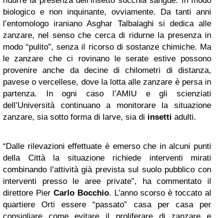
ridurre la presenza dell’insetto succhia sangue. In modo
biologico e non inquinante, ovviamente. Da tanti anni
l’entomologo iraniano Asghar Talbalaghi si dedica alle
zanzare, nel senso che cerca di ridurne la presenza in
modo “pulito”, senza il ricorso di sostanze chimiche. Ma
le zanzare che ci rovinano le serate estive possono
provenire anche da decine di chilometri di distanza,
pavese o vercellese, dove la lotta alle zanzare è persa in
partenza. In ogni caso l’AMIU e gli scienziati
dell’Università continuano a monitorare la situazione
zanzare, sia sotto forma di larve, sia di
insetti
adulti.
“Dalle rilevazioni effettuate è emerso che in alcuni punti
della Città la situazione richiede interventi mirati
combinando l’attività già prevista sul suolo pubblico con
interventi presso le aree private”, ha commentato il
direttore Pier
Carlo Bocchio
. L’anno scorso è toccato al
quartiere Orti essere “passato” casa per casa per
consigliare come evitare il proliferare di zanzare e