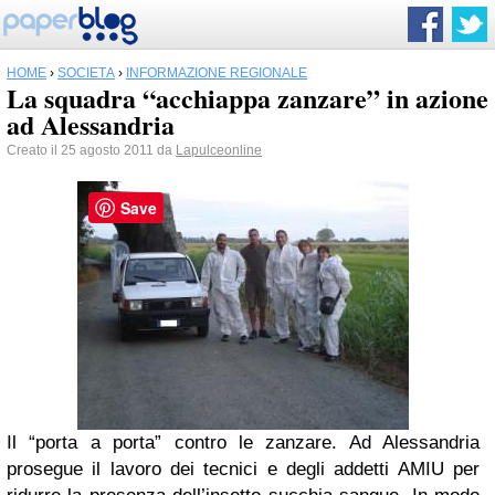
HOME
›
SOCIETÀ
›
INFORMAZIONE REGIONALE
La squadra “acchiappa zanzare” in azione
ad Alessandria
Creato il 25 agosto 2011 da
Lapulceonline
Save
Il “porta a porta” contro le zanzare. Ad Alessandria
prosegue il lavoro dei tecnici e degli addetti AMIU per