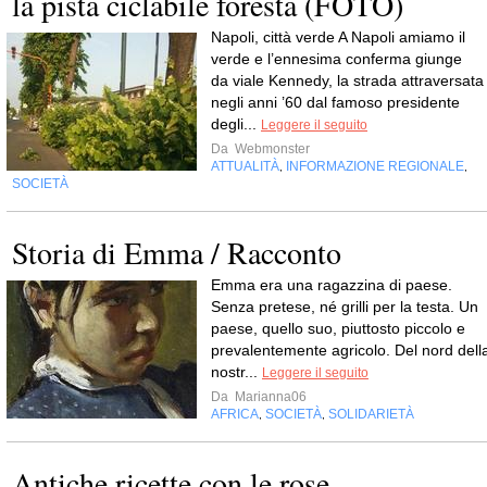
la pista ciclabile foresta (FOTO)
Napoli, città verde A Napoli amiamo il
verde e l’ennesima conferma giunge
da viale Kennedy, la strada attraversata
negli anni ’60 dal famoso presidente
degli...
Leggere il seguito
Da
Webmonster
ATTUALITÀ
INFORMAZIONE REGIONALE
,
,
SOCIETÀ
Storia di Emma / Racconto
Emma era una ragazzina di paese.
Senza pretese, né grilli per la testa. Un
paese, quello suo, piuttosto piccolo e
prevalentemente agricolo. Del nord dell
nostr...
Leggere il seguito
Da
Marianna06
AFRICA
SOCIETÀ
SOLIDARIETÀ
,
,
Antiche ricette con le rose