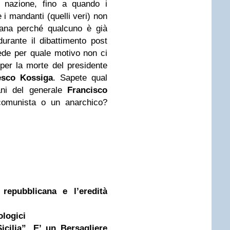
a nazione, fino a quando i
 i mandanti (quelli veri) non
mana perché qualcuno è già
urante il dibattimento post
ede per quale motivo non ci
 per la morte del presidente
esco Kossiga
. Sapete qual
iani del generale
Francisco
omunista o un anarchico?
 repubblicana e l’eredità
ologici
cilia”. E’ un Bersagliere