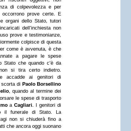
enza di colpevolezza e per
, occorrono prove certe. E
 organi dello Stato, tutori
incaricati dell’inchiesta non
luso prove e testimonianze,
giormente colpisce di questa
 per come è avvenuta, è che
dannate a pagare le spese
no Stato che quando c’è da
on si tira certo indietro.
he accadde ai genitori di
i scorta di
Paolo Borsellino
elio
, quando al termine dei
borsare le spese di trasporto
rmo
a
Cagliari
. I genitori di
o il funerale di Stato. La
agi non si chiuderà fino a
atti che ancora oggi suonano