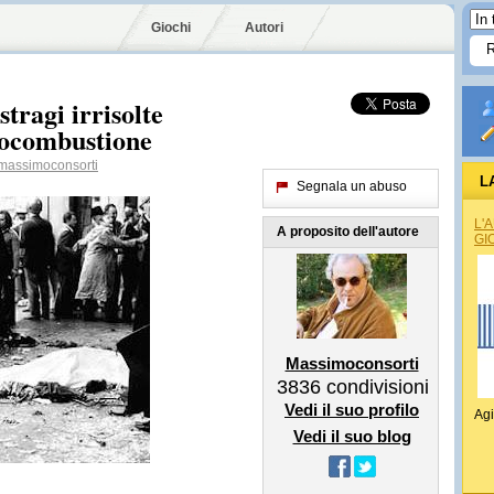
Giochi
Autori
stragi irrisolte
utocombustione
assimoconsorti
L
Segnala un abuso
L'
A proposito dell'autore
GI
Massimoconsorti
3836
condivisioni
Vedi il suo profilo
Agi
Vedi il suo blog