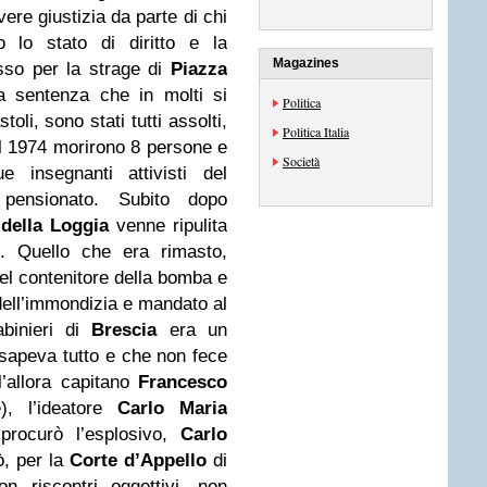
vere giustizia da parte di chi
o lo stato di diritto e la
Magazines
sso per la strage di
Piazza
 sentenza che in molti si
Politica
oli, sono stati tutti assolti,
Politica Italia
l 1974 morirono 8 persone e
Società
e insegnanti attivisti del
pensionato. Subito dopo
della Loggia
venne ripulita
. Quello che era rimasto,
el contenitore della bomba e
dell’immondizia e mandato al
binieri di
Brescia
era un
he sapeva tutto e che non fece
l’allora capitano
Francesco
), l’ideatore
Carlo Maria
rocurò l’esplosivo,
Carlo
, per la
Corte d’Appello
di
n riscontri oggettivi, non