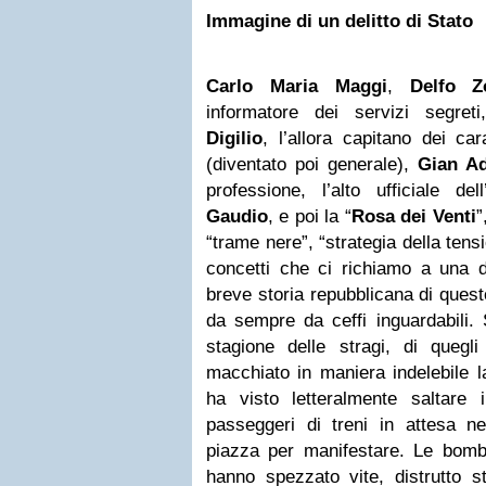
Immagine di un delitto di Stato
Carlo Maria Maggi
,
Delfo Z
informatore dei servizi segret
Digilio
, l’allora capitano dei car
(diventato poi generale),
Gian Ad
professione, l’alto ufficiale de
Gaudio
, e poi la “
Rosa dei Venti
”
“trame nere”, “strategia della tens
concetti che ci richiamo a una de
breve storia repubblicana di ques
da sempre da ceffi inguardabili. S
stagione delle stragi, di quegli
macchiato in maniera indelebile l
ha visto letteralmente saltare i
passeggeri di treni in attesa nel
piazza per manifestare. Le bombe,
hanno spezzato vite, distrutto sto