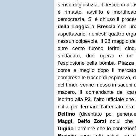
senso di giustizia, il desiderio di a
è rimasto, avvilito e mortificat
democrazia. Si è chiuso il proce
della Loggia
a
Brescia
con una
aspettavano: richiesti quattro ergast
nessun colpevole. Il 28 maggio de
altre cento furono ferite: cinqu
sindacato, due operai e un 
l’esplosione della bomba,
Piazza 
come e meglio dopo il mercato
comprese le tracce di esplosivo, d
del timer, venne messo in sacchi 
macero. Il comandante dei cara
iscritto alla
P2
, l’alto ufficiale c
nulla per fermare l’attentato era 
Delfino
(diventato poi generale
Maggi
,
Delfo Zorzi
colui che p
Digilio
l’armiere che lo confezionò
Brescia
sono tutti indizi, se no