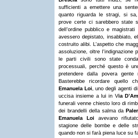
sufficienti a emettere una sent
quanto riguarda le stragi, si sa
prove certe ci sarebbero state se
dell’ordine pubblico e magistrati 
avessero depistato, insabbiato, e
costruito alibi. L’aspetto che mag
assoluzione, oltre l’indignazione
le parti civili sono state con
processuali, perché questo è u
pretendere dalla povera gente n
Basterebbe ricordare quello c
Emanuela Loi
, uno degli agenti d
uccisa insieme a lui in V
ia D’Am
funerali venne chiesto loro di rim
dei brandelli della salma da
Pale
Emanuela Loi
avevano rifiutat
stagione delle bombe e delle str
quando non si farà piena luce su f