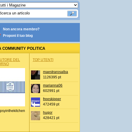
Non ancora membro?
Proponi il tuo blog
A COMMUNITY POLITICA
AUTORE DEL
TOP UTENTI
ORNO
maestrarosalba
1126395 pt
marianna06
602991 pt
freeskipper
472459 pt
psyinthekitchen
hugor
428421 pt