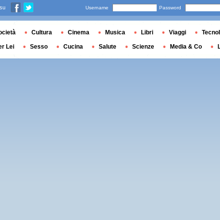
 su
Username
Password
ocietà
Cultura
Cinema
Musica
Libri
Viaggi
Tecnol
er Lei
Sesso
Cucina
Salute
Scienze
Media & Co