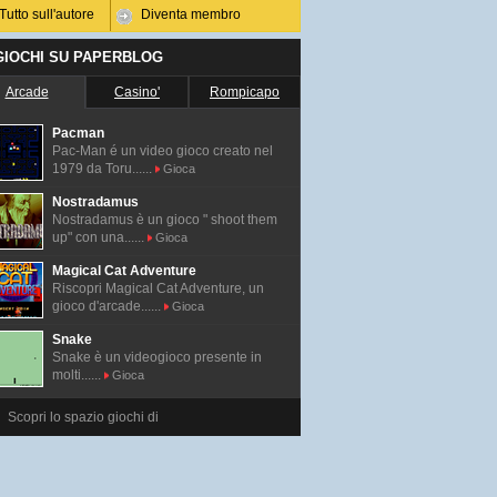
Tutto sull'autore
Diventa membro
 GIOCHI SU PAPERBLOG
Arcade
Casino'
Rompicapo
Pacman
Pac-Man é un video gioco creato nel
1979 da Toru......
Gioca
Nostradamus
Nostradamus è un gioco " shoot them
up" con una......
Gioca
Magical Cat Adventure
Riscopri Magical Cat Adventure, un
gioco d'arcade......
Gioca
Snake
Snake è un videogioco presente in
molti......
Gioca
Scopri lo spazio giochi di