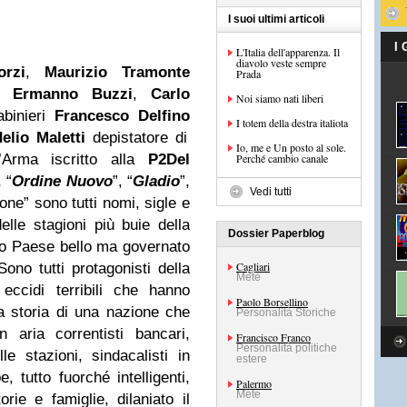
I suoi ultimi articoli
I
L'Italia dell'apparenza. Il
diavolo veste sempre
orzi
,
Maurizio Tramonte
Prada
i,
Ermanno Buzzi
,
Carlo
Noi siamo nati liberi
abinieri
Francesco Delfino
I totem della destra italiota
elio Maletti
depistatore di
Io, me e Un posto al sole.
ll’Arma iscritto alla
P2
Del
Perché cambio canale
, “
Ordine Nuovo
”, “
Gladio
”,
Vedi tutti
ione” sono tutti nomi, sigle e
lle stagioni più buie della
Dossier Paperblog
to Paese bello ma governato
Cagliari
ono tutti protagonisti della
Mete
 eccidi terribili che hanno
Paolo Borsellino
a storia di una nazione che
Personalità Storiche
n aria correntisti bancari,
Francisco Franco
Personalità politiche
le stazioni, sindacalisti in
estere
 tutto fuorché intelligenti,
Palermo
Mete
rie e famiglie, dilaniato il