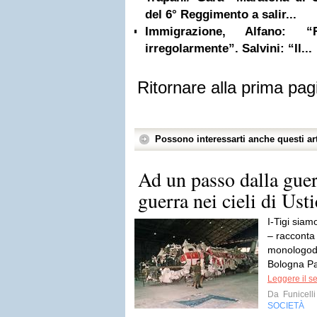
del 6° Reggimento a salir...
Immigrazione, Alfano: “
irregolarmente”. Salvini: “Il...
Ritornare alla prima pag
Possono interessarti anche questi art
Ad un passo dalla guer
guerra nei cieli di Usti
I-Tigi siam
– racconta
monologode
Bologna Pal
Leggere il s
Da
Funicelli
SOCIETÀ