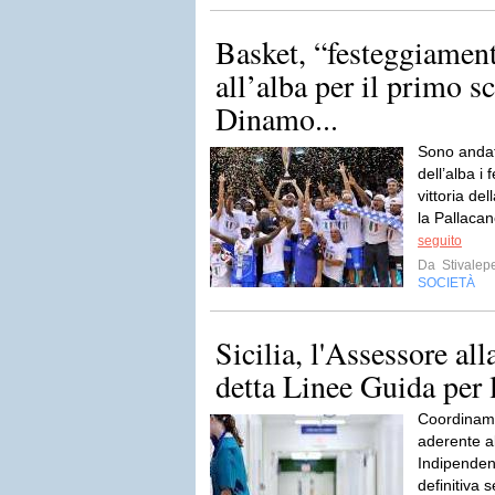
Basket, “festeggiament
all’alba per il primo s
Dinamo...
Sono andati
dell’alba i
vittoria de
la Pallaca
seguito
Da
Stivalep
SOCIETÀ
Sicilia, l'Assessore all
detta Linee Guida per l
Coordiname
aderente a
Indipenden
definitiva 