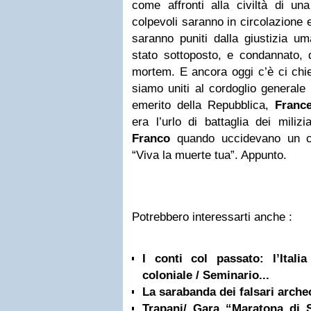
come affronti alla civiltà di un
colpevoli saranno in circolazione e
saranno puniti dalla giustizia u
stato sottoposto, e condannato, d
mortem. E ancora oggi c’è ci chi
siamo uniti al cordoglio generale
emerito della Repubblica,
Franc
era l’urlo di battaglia dei miliz
Franco
quando uccidevano un c
“Viva la muerte tua”. Appunto.
Potrebbero interessarti anche :
I conti col passato: l’Italia
coloniale / Seminario...
La sarabanda dei falsari arche
Trapani/ Gara “Maratona di Si