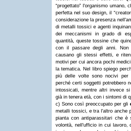
“progettato” l'organismo umano, c
perfetta nel suo design, il “creat
considerazione la presenza nell'a
di metalli tossici e agenti inquin
dei meccanismi in grado di es
quantità, queste tossine che quin
con il passare degli anni. Non t
causano gli stessi effetti, e rit
motivi per cui ancora pochi medic
la tematica. Nel libro spiego perch
più delle volte sono nocivi per 
perché certi soggetti potrebbero 
intossicati, mentre altri invece s
già in tenera età, con i sintomi di 
c) Sono così preoccupato per gli
metalli tossici, e tra l'altro anche
pianta con antiparassitari che è
volontà, nell'ufficio in cui lavor