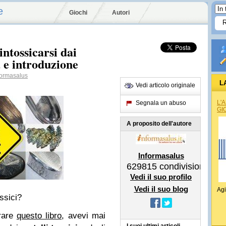
e
Giochi
Autori
ntossicarsi dai
a e introduzione
ormasalus
L
Vedi articolo originale
L'
Segnala un abuso
GI
A proposito dell'autore
Informasalus
629815
condivisioni
Vedi il suo profilo
Vedi il suo blog
Agi
ssici?
prare
questo libro
, avevi mai