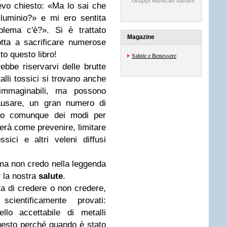
Gruppi Musicali Italiani
vevo chiesto: «Ma lo sai che
luminio?» e mi ero sentita
blema c'è?». Si è trattato
Magazine
otta a sacrificare numerose
to questo libro!
Salute e Benessere
ebbe riservarvi delle brutte
alli tossici si trovano anche
nimmaginabili, ma possono
causare, un gran numero di
ono comunque dei modi per
herà come prevenire, limitare
sici e altri veleni diffusi
 ma non credo nella leggenda
 la nostra
salute
.
ta di credere o non credere,
ientificamente provati:
ello accettabile di metalli
Questo perché quando è stato