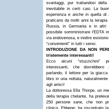
svantaggi, pur trattandosi della 
inevitabile in certi casi. La buo
esperienza e anche in quella di a
praticano da molti anni la terapia 
Russia, in Germania e in altri
possibile somministrare l'EDTA in
via endovenosa, e inoltre esistono v
“convenienti” in tutti i sensi.
INTRODUZIONE DA NON PERDER
tristemente interessanti!
Ecco alcuni “stuzzichini” pe
interessanti, che dovrebbero a
parlando, il lettore per la giacc
libro in una nottata, naturalment
agli amici!
La dottoressa Ella Thorpe, un me
della terapia chelante, ha prelev
250 persone sane, che non pr
clinico. Ebbene: ha riscontrato la