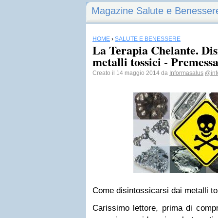
Magazine Salute e Benesser
HOME
›
SALUTE E BENESSERE
La Terapia Chelante. Disi
metalli tossici - Premess
Creato il 14 maggio 2014 da
Informasalus
@inf
Come disintossicarsi dai metalli to
Carissimo lettore, prima di com