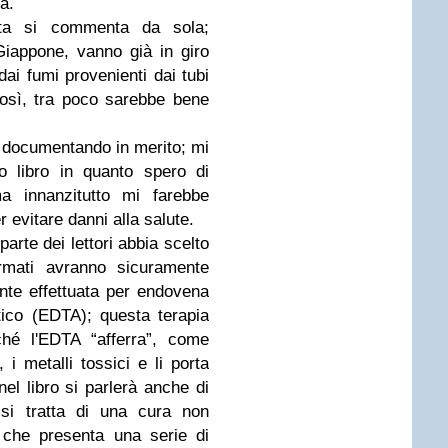
a.
a si commenta da sola;
Giappone, vanno già in giro
ai fumi provenienti dai tubi
osì, tra poco sarebbe bene
o documentando in merito; mi
o libro in quanto spero di
a innanzitutto mi farebbe
 evitare danni alla salute.
rte dei lettori abbia scelto
ormati avranno sicuramente
ante effettuata per endovena
tico (EDTA); questa terapia
ché l'EDTA “afferra”, come
 i metalli tossici e li porta
el libro si parlerà anche di
 si tratta di una cura non
 che presenta una serie di