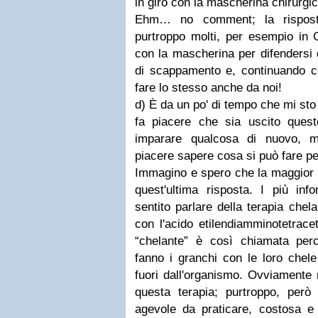
in giro con la mascherina chirurgic
Ehm… no comment; la rispost
purtroppo molti, per esempio in 
con la mascherina per difendersi d
di scappamento e, continuando c
fare lo stesso anche da noi!
d) È da un po' di tempo che mi st
fa piacere che sia uscito quest
imparare qualcosa di nuovo, m
piacere sapere cosa si può fare per
Immagino e spero che la maggior pa
quest'ultima risposta. I più inf
sentito parlare della terapia chel
con l'acido etilendiamminotetrace
“chelante” è così chiamata per
fanno i granchi con le loro chele,
fuori dall'organismo. Ovviamente n
questa terapia; purtroppo, però
agevole da praticare, costosa e