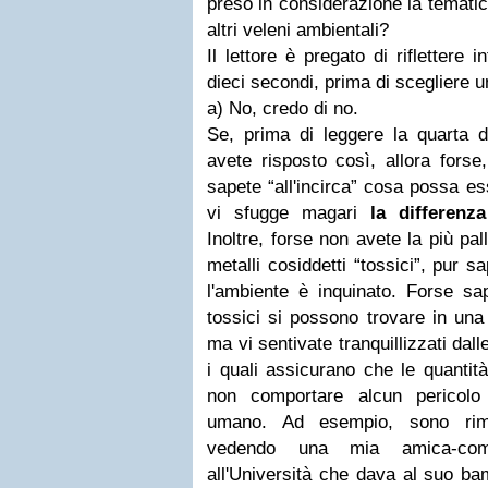
preso in considerazione la temati
altri veleni ambientali?
Il lettore è pregato di riflettere
dieci secondi, prima di scegliere u
a) No, credo di no.
Se, prima di leggere la quarta di
avete risposto così, allora forse
sapete “all'incirca” cosa possa e
vi sfugge magari
la differenza
Inoltre, forse non avete la più pal
metalli cosiddetti “tossici”, pur 
l'ambiente è inquinato. Forse sa
tossici si possono trovare in un
ma vi sentivate tranquillizzati dall
i quali assicurano che le quantità
non comportare alcun pericolo
umano. Ad esempio, sono rima
vedendo una mia amica-com
all'Università che dava al suo 