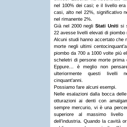
nel 100% dei casi; e il livello er
casi, alto nel 22%, significativo 
nel rimanente 2%.
Già nel 2000 negli
Stati Uniti
si 
22 avesse livelli elevati di piombo
Alcuni studi hanno accertato che n
morte negli ultimi centocinquant'a
piombo da 700 a 1000 volte più ele
scheletri di persone morte prima d
Eppure… è meglio non pensare
ulteriormente questi livelli 
cinquant'anni.
Possiamo fare alcuni esempi.
Nelle esalazioni dalla bocca dell
otturazioni ai denti con amalga
sempre mercurio, vi è una percen
superiore al massimo livello “
dell'industria. Quando la cavità or