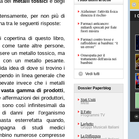
I suoi ultimi articoli
ca dei
metalli tossici
e degli
Alzheimer: l'attività fisica
dimezza il rischio
 intensamente, per non più di
I
na tra le seguenti risposte:
Farmaci anticancro:
miliardi sprecati per fiale
fuori misura
 copertina di questo libro,
Farmaci contro tosse e
raffreddore ai bambini: “è
, come tante altre persone,
un errore”
ssere un metallo tossico, ma
Omeopatia per il
trattamento dell'ansia nei
con un metallo pesante.
bambini
lida idea di dove si trovino i
Vedi tutti
sapendo in linea generale che
pevate invece che i metalli
Dossier Paperblog
a
vasta gamma di prodotti
,
e affermazioni dei produttori,
Stati Uniti
Mete
 sono così infinitesimali da
Il Fatto
 di danni per l'organismo
Programmi TV
sta esterrefatta quando,
Laghetto
pagna di studi medici
Gruppi Musicali Italiani
bambino numerose compresse
La Differenza