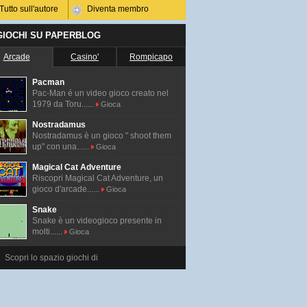
Tutto sull'autore
Diventa membro
 GIOCHI SU PAPERBLOG
Arcade
Casino'
Rompicapo
Pacman
Pac-Man é un video gioco creato nel
1979 da Toru......
Gioca
Nostradamus
Nostradamus è un gioco " shoot them
up" con una......
Gioca
Magical Cat Adventure
Riscopri Magical Cat Adventure, un
gioco d'arcade......
Gioca
Snake
Snake è un videogioco presente in
molti......
Gioca
Scopri lo spazio giochi di