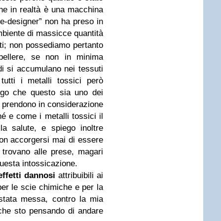
he in realtà è una macchina
ore-designer” non ha preso in
mbiente di massicce quantità
anti; non possediamo pertanto
pellere, se non in minima
di si accumulano nei tessuti
utti i metalli tossici però
engo che questo sia uno dei
i prendono in considerazione
é e come i metalli tossici il
la salute, e spiego inoltre
non accorgersi mai di essere
i trovano alle prese, magari
questa intossicazione.
effetti dannosi
attribuibili ai
 per le scie chimiche e per la
 stata messa, contro la mia
o, che sto pensando di andare