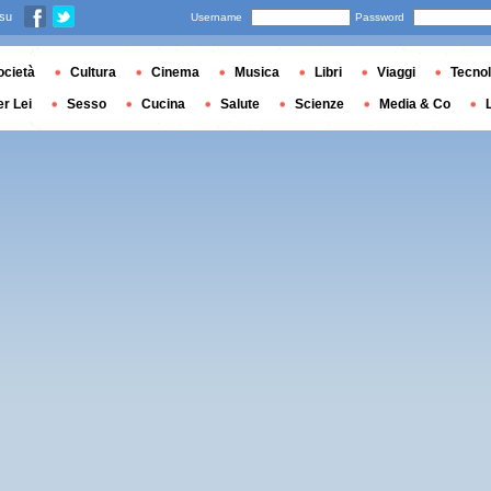
 su
Username
Password
ocietà
Cultura
Cinema
Musica
Libri
Viaggi
Tecnol
er Lei
Sesso
Cucina
Salute
Scienze
Media & Co