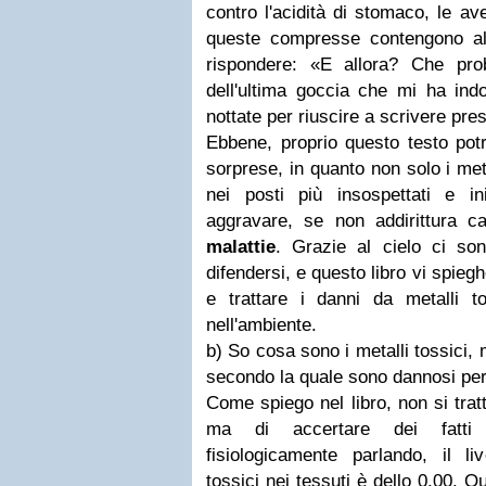
contro l'acidità di stomaco, le a
queste compresse contengono al
rispondere: «E allora? Che pro
dell'ultima goccia che mi ha ind
nottate per riuscire a scrivere pres
Ebbene, proprio questo testo potr
sorprese, in quanto non solo i met
nei posti più insospettati e i
aggravare, se non addirittura 
malattie
. Grazie al cielo ci s
difendersi, e questo libro vi spieg
e trattare i danni da metalli tos
nell'ambiente.
b) So cosa sono i metalli tossici,
secondo la quale sono dannosi per
Come spiego nel libro, non si trat
ma di accertare dei fatti sc
fisiologicamente parlando, il liv
tossici nei tessuti è dello 0,00. 