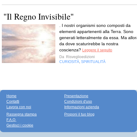
"Il Regno Invisibile"
. I nostri organismi sono composti da
elementi appartenenti alla Terra. Sono
generati letteralmente da essa. Ma allor
da dove scaturirebbe la nostra
coscienza?
Leggere il seguito
Da
Risveglioedizioni
CURIOSITÀ
SPIRITUALITÀ
,
Home
Presentazione
Contatti
Condizioni d'uso
Lavora con noi
Informazioni azienda
Rassegna stampa
Proponi il tuo blog
F.A.Q.
Gestisci i cookie