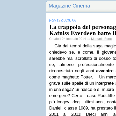
Magazine Cinema
HOME
›
CULTURA
La trappola del personag
Katniss Everdeen batte B
Creato il 24 febbraio 2014 da
Manuela Bonci
Già dai tempi della saga magic-f
chiedevo se, e come, il giovane 
sarebbe mai scrollato di dosso t
se, almeno professionalmente
riconosciuto negli anni
avvenire
c
come maghetto Potter.
Un marchio
grava sulle spalle di un interprete a
in una saga? Si nasce e si muore i
emergere?
Certo il caso Radcliffe
più longevi degli ultimi anni, co
Daniel, classe 1989, ha prestato il
2001 al 2011! Dieci anni ad