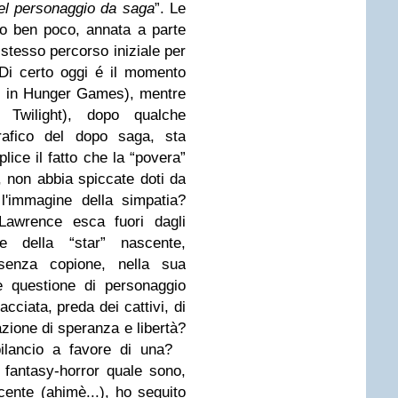
del personaggio da saga
”.
Le
nno ben poco, annata a parte
stesso percorso iniziale per
Di certo oggi é il momento
n in Hunger Games), mentre
 Twilight), dopo qualche
rafico del dopo saga, sta
ice il fatto che la “povera”
, non abbia spiccate doti da
l'immagine della simpatia?
 Lawrence esca fuori dagli
ne della “star” nascente,
senza copione, nella sua
 questione di personaggio
cciata, preda dei cattivi, di
razione di speranza e libertà?
ilancio a favore di una?
fantasy-horror quale sono,
ente (ahimè...), ho seguito