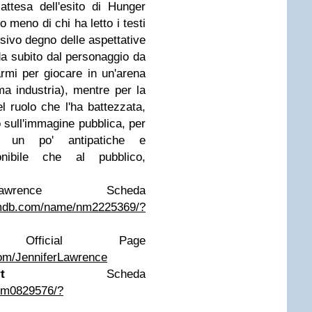
attesa dell'esito di Hunger
o meno di chi ha letto i testi
lusivo degno delle aspettative
 da subito dal personaggio da
rmi per giocare in un'arena
ma industria), mentre per la
l ruolo che l'ha battezzata,
 sull'immagine pubblica, per
he un po' antipatiche e
onibile che al pubblico,
ence Scheda
imdb.com/name/nm2225369/?
 Official Page
om/JenniferLawrence
t
Scheda
nm0829576/?