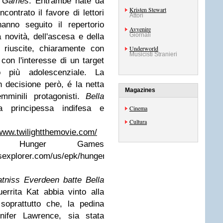
 Games
. Entrambe nate da
Kristen Stewart
ncontrato il favore di lettori
Attori
anno seguito il repertorio
Avvenire
Giornali
a novità, dell'ascesa e della
 riuscite, chiaramente con
Underworld
Musicisti Stranieri
con l'interesse di un target
o più adolescenziale. La
n decisione però, é la netta
Magazines
mminili protagonisti.
Bella
a principessa indifesa e
Cinema
Cultura
/www.twilightthemovie.com/
e Hunger Games
explorer.com/us/epk/hunger-
tniss Everdeen batte Bella
errita Kat abbia vinto alla
soprattutto che, la pedina
nnifer Lawrence, sia stata