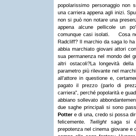
popolarissimo personaggio non s
una carriera appena agli inizi. Spu
non si può non notare una presenz
appena alcune pellicole un po'
comunque casi isolati.
Cosa non 
Radcliff? Il marchio da saga lo ha
abbia marchiato giovani attori con
sua permanenza nel mondo del gr
altri ostacoli?
La longevità della
parametro più rilevante nel marchi
all'attore in questione e, certame
pagato il prezzo (parlo di pre
carriera”, perché popolarità e gua
abbiano sollevato abbondantemen
due saghe principali si sono pas
Potter
e di una, credo si possa dir
felicemente.
Twilight
saga si é
prepotenza nel cinema giovane e o