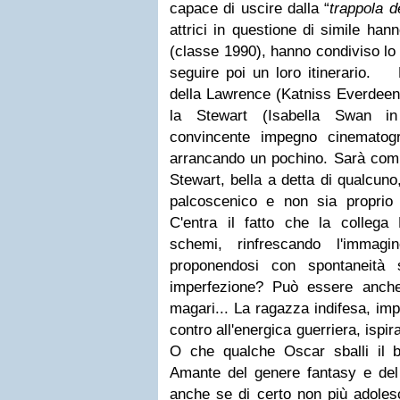
capace di uscire dalla “
trappola 
attrici in questione di simile ha
(classe 1990), hanno condiviso lo 
seguire poi un loro itinerario.
della Lawrence (Katniss Everdee
la Stewart (Isabella Swan in
convincente impegno cinematog
arrancando un pochino. Sarà compl
Stewart, bella a detta di qualcuno
palcoscenico e non sia proprio 
C'entra il fatto che la collega
schemi, rinfrescando l'immagi
proponendosi con spontaneità 
imperfezione? Può essere anche
magari... La ragazza indifesa, impa
contro all'energica guerriera, ispi
O che qualche Oscar sballi il b
Amante del genere fantasy e del 
anche se di certo non più adolesc