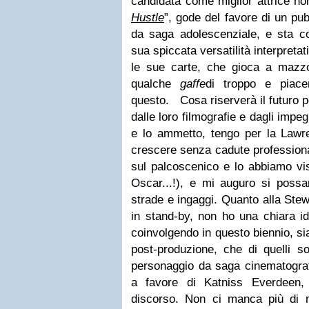
candidata come miglior attrice no
Hustle
”, gode del favore di un pub
da saga adolescenziale, e sta co
sua spiccata versatilità interpreta
le sue carte, che gioca a mazz
qualche
gaffe
di troppo e piace
questo.
Cosa riserverà il futuro p
dalle loro filmografie e dagli impe
e lo ammetto, tengo per la Lawr
crescere senza cadute professional
sul palcoscenico e lo abbiamo vis
Oscar...!), e mi auguro si possan
strade e ingaggi. Quanto alla Ste
in stand-by, non ho una chiara id
coinvolgendo in questo biennio, sia
post-produzione, che di quelli s
personaggio da saga cinematografic
a favore di Katniss Everdeen,
discorso. Non ci manca più di mo