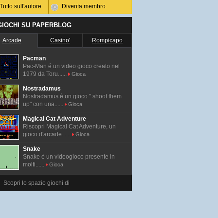
Tutto sull'autore
Diventa membro
 GIOCHI SU PAPERBLOG
Arcade
Casino'
Rompicapo
Pacman
Pac-Man é un video gioco creato nel
1979 da Toru......
Gioca
Nostradamus
Nostradamus è un gioco " shoot them
up" con una......
Gioca
Magical Cat Adventure
Riscopri Magical Cat Adventure, un
gioco d'arcade......
Gioca
Snake
Snake è un videogioco presente in
molti......
Gioca
Scopri lo spazio giochi di