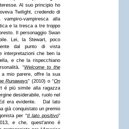
eresse. Al suo principio ho
oveva Twilight, credendo di
a vampiro-vampiresca alla
ca e la tresca a tre troppo
presto. Il personaggio Swan
ile. Lei, la Stewart, poco
ente dal punto di vista
e interpretazioni che ben la
ella, e che la rispecchiano
sonalità. “
Welcome to the
, a mio parere, offre la sua
he Runaways
” (2010) o “
On
t é più simile alla ragazza
ergine desiderabile, ruolo nel
Ed era evidente.
Dal lato
a già conquistato un premio
gonista per
“
Il lato positivo
”
013, e che, quest'anno é