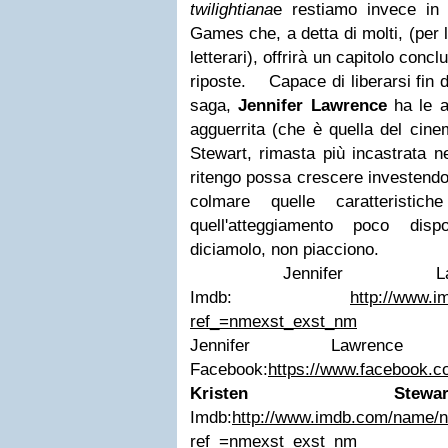
twilightiana
e restiamo invece in 
Games che, a detta di molti, (per l
letterari), offrirà un capitolo conc
riposte.
Capace di liberarsi fin
saga,
Jennifer Lawrence
ha le a
agguerrita (che è quella del cine
Stewart, rimasta più incastrata ne
ritengo possa crescere investendo
colmare quelle caratteristic
quell'atteggiamento poco disp
diciamolo, non piacciono.
Jennifer Lawr
Imdb:
http://www.
ref_=nmexst_exst_nm
Jennifer Lawrence
Facebook:
https://www.facebook.c
Kristen Stewar
Imdb:
http://www.imdb.com/name/
ref_=nmexst_exst_nm