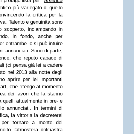
n protagonista per “
America
blico più variegato di quello
nvincendo la critica per la
tiva. Talento e genuinità sono
o scoperto, inciampando in
ndo, in fondo, anche per
er entrambe lo si può intuire
gni annunciati. Sono di parte,
ence, che reputo capace di
i (ci pensa già lei a cadere
to nel 2013 alla notte degli
o aprire per lei importanti
wart, che ritengo al momento
ea dei lavori che la stanno
 quelli attualmente in pre- e
olo annunciati.
In termini di
a, la vittoria la decreterei
 per tornare a monte del
lto l'atmosfera dolciastra