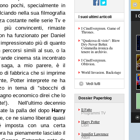
ono pochi, specialmente in
lciando nella sua filmografia
I
I suoi ultimi articoli
a costante nelle serie Tv e
 più convincenti, rimaste
I CineEvergreen. Game of
Thrones.
ha funzionato per Daniel
"Qualcosa di visto": Blow
 impressionato più di quanto
Dry-Never Better.
Commedia ironica da
 percorsi simili al suo, o la
tenere in archivio.
ande cinema sta incontrato
I CineEvergreen.
Oblivion.
 saga, a mio parere, è il
World Invasion. Backstage
o di fabbrica che si imprime
nte, Potter interprete ne ha
Vedi tutti
zzo in tema di “sbocchi di
dagno economico direi che lo
Dossier Paperblog
te!).
Nell'ultimo decennio
Il Fatto
sate la palla del dopo
Harry
Programmi TV
e, ce ne siamo liberati quasi
Harry Potter
 imposta con una certa
Libri
ra ha pienamente lasciato il
Jennifer Lawrence
Attori