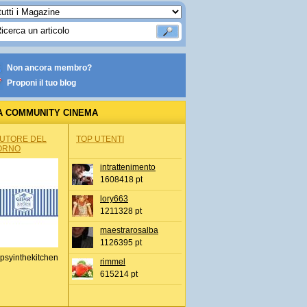
Non ancora membro?
Proponi il tuo blog
A COMMUNITY CINEMA
AUTORE DEL
TOP UTENTI
ORNO
intrattenimento
1608418 pt
lory663
1211328 pt
maestrarosalba
1126395 pt
psyinthekitchen
rimmel
615214 pt