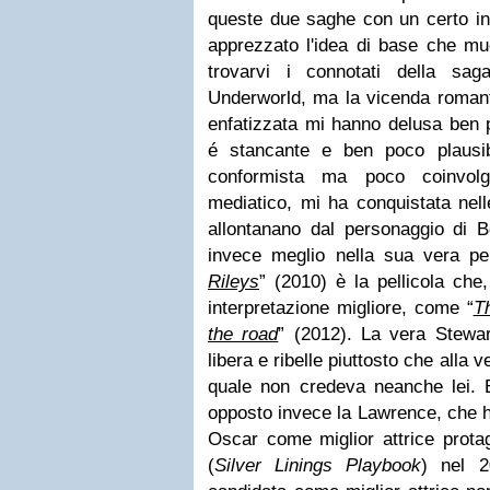
queste due saghe con un certo int
apprezzato l'idea di base che mu
trovarvi i connotati della sag
Underworld, ma la vicenda romanti
enfatizzata mi hanno delusa ben 
é stancante e ben poco plausib
conformista ma poco coinvolg
mediatico, mi ha conquistata nell
allontanano dal personaggio di B
invece meglio nella sua vera per
Rileys
” (2010) è la pellicola che
interpretazione migliore, come “
T
the road
” (2012). La vera Stewar
libera e ribelle piuttosto che alla v
quale non credeva neanche lei. 
opposto invece la Lawrence, che h
Oscar come miglior attrice prota
(
Silver Linings Playbook
) nel 2