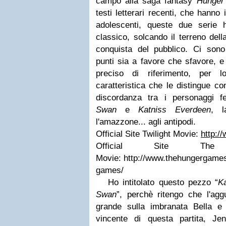
campo alla saga fantasy
Hunger
testi letterari recenti, che hanno i
adolescenti, queste due serie h
classico, solcando il terreno dell
conquista del pubblico. Ci sono
punti sia a favore che sfavore, e 
preciso di riferimento, per l
caratteristica che le distingue co
discordanza tra i personaggi fe
Swan
e
Katniss Everdeen
, l
l'amazzone... agli antipodi.
Official Site Twilight Movie:
http:/
Official Site Th
Movie:
http://www.thehungergames
games/
Ho intitolato questo pezzo “
Ka
Swan
”, perchè ritengo che l'aggu
grande sulla imbranata Bella e 
vincente di questa partita, Je