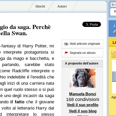
Giochi
Autori
gio da saga. Perchè
ella Swan.
L
Vedi articolo originale
antasy di Harry Potter, mi
interprete protagonista si
L'
Segnala un abuso
GI
oga da mago e bacchetta, e
A proposito dell'autore
 parlando, sarebbe stato
ome Radcliffe interprete o
 indelebile é l'eredità che
gli inizi di una carriera nata
n quel ruolo stesso o si può
Manuela Bonci
 é uno degli incastri da saga
Agi
168
condivisioni
ntando
il fatto
che il giovane
Vedi il suo profilo
 volto al letterario Harry dal
Vedi il suo blog
 interpretare lo stesso