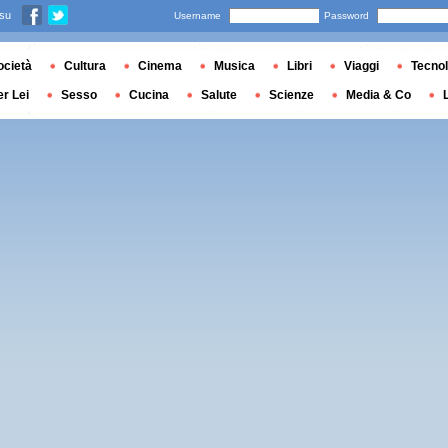
 su
Username
Password
ocietà
Cultura
Cinema
Musica
Libri
Viaggi
Tecnol
er Lei
Sesso
Cucina
Salute
Scienze
Media & Co