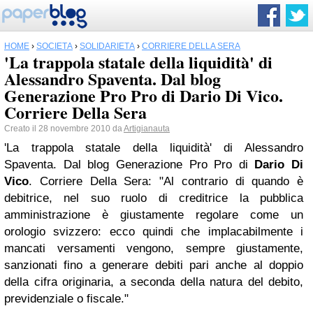
HOME
›
SOCIETÀ
›
SOLIDARIETÀ
›
CORRIERE DELLA SERA
'La trappola statale della liquidità' di
Alessandro Spaventa. Dal blog
Generazione Pro Pro di Dario Di Vico.
Corriere Della Sera
Creato il 28 novembre 2010 da
Artigianauta
'La trappola statale della liquidità' di Alessandro
Spaventa. Dal blog Generazione Pro Pro di
Dario Di
Vico
. Corriere Della Sera: "Al contrario di quando è
debitrice, nel suo ruolo di creditrice la pubblica
amministrazione è giustamente regolare come un
orologio svizzero: ecco quindi che implacabilmente i
mancati versamenti vengono, sempre giustamente,
sanzionati fino a generare debiti pari anche al doppio
della cifra originaria, a seconda della natura del debito,
previdenziale o fiscale."