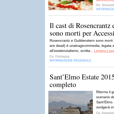
Da
Vesuviol
INFORMAZI
Il cast di Rosencrantz
sono morti per Accessi
Rosencrantz e Guildenstern sono morti
are dead) è unatragicommedia, legata al
all'esistenzialismo, scritta...
Leggere il seg
Da
Dismappa
INFORMAZIONE REGIONALE
Sant’Elmo Estate 201
completo
Ritorna il 
scenario de
Sant’Elmo. 
svolgerà infa
Da
Napolida