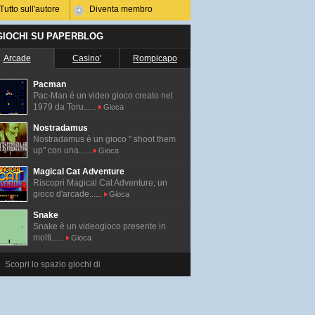
Tutto sull'autore
Diventa membro
 GIOCHI SU PAPERBLOG
Arcade
Casino'
Rompicapo
Pacman
Pac-Man é un video gioco creato nel
1979 da Toru......
Gioca
Nostradamus
Nostradamus è un gioco " shoot them
up" con una......
Gioca
Magical Cat Adventure
Riscopri Magical Cat Adventure, un
gioco d'arcade......
Gioca
Snake
Snake è un videogioco presente in
molti......
Gioca
Scopri lo spazio giochi di