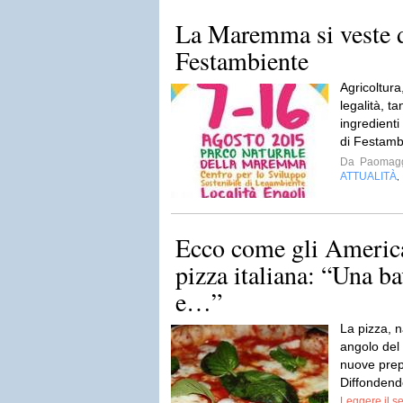
La Maremma si veste d
Festambiente
Agricoltura
legalità, t
ingredienti
di Festamb
Da
Paomag
ATTUALITÀ
,
Ecco come gli Americ
pizza italiana: “Una b
e…”
La pizza, n
angolo de
nuove prepa
Diffondendo
Leggere il s