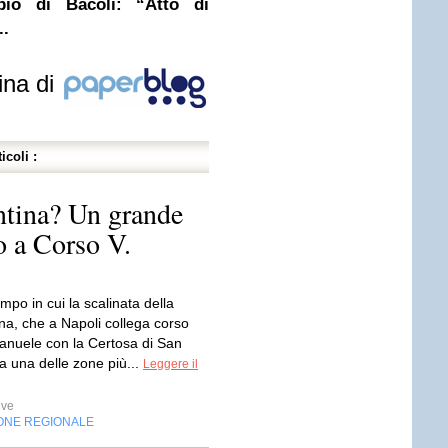
pio di Bacoli: “Atto di
..
ina di
icoli :
ntina? Un grande
o a Corso V.
mpo in cui la scalinata della
a, che a Napoli collega corso
manuele con la Certosa di San
a una delle zone più...
Leggere il
ive
ONE REGIONALE