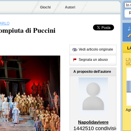
Giochi
Autori
CARLO
ompiuta di Puccini
L
Vedi articolo originale
L'
Segnala un abuso
GI
A proposito dell'autore
Agi
Napolidavivere
1442510
condivisioni