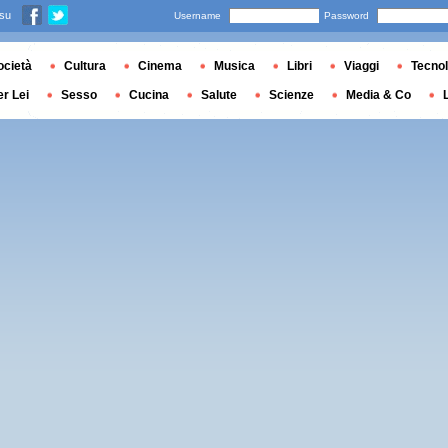
 su
Username
Password
ocietà
Cultura
Cinema
Musica
Libri
Viaggi
Tecnol
er Lei
Sesso
Cucina
Salute
Scienze
Media & Co