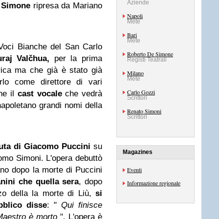
Aziende
e Simone
ripresa da Mariano
Napoli
Mete
Bari
Mete
 Voci Bianche del San Carlo
Roberto De Simone
uraj Valčhua,
per la prima
Registi Teatrali
irica ma che già è stato già
Milano
Mete
rlo come direttore di vari
Carlo Gozzi
he il
cast vocale
che vedrà
Scrittori
napoletano grandi nomi della
Renato Simoni
Scrittori
uta di Giacomo Puccini
su
Magazines
omo Simoni. L'opera debuttò
lano dopo la morte di Puccini
Eventi
nini
che quella sera
, dopo
Informazione regionale
zo della la morte di Liù,
si
bblico disse
: "
Qui finisce
 Maestro è morto
". L'opera è