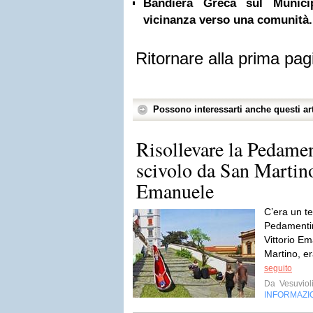
Bandiera Greca sul Munici
vicinanza verso una comunità.
Ritornare alla prima pag
Possono interessarti anche questi art
Risollevare la Pedame
scivolo da San Martin
Emanuele
C’era un te
Pedamentin
Vittorio E
Martino, er
seguito
Da
Vesuviol
INFORMAZI