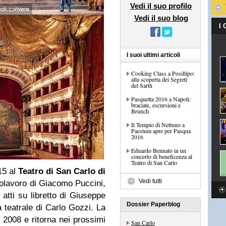
Vedi il suo profilo
Vedi il suo blog
I
I suoi ultimi articoli
Cooking Class a Posillipo:
alla scoperta dei Segreti
del Sartù
Pasquetta 2016 a Napoli:
braciate, escursioni e
Brunch
Il Tempio di Nettuno a
Paestum apre per Pasqua
2016
Eduardo Bennato in un
concerto di beneficenza al
Teatro di San Carlo
15 al
Teatro di San Carlo di
Vedi tutti
polavoro di Giacomo Puccini,
 atti su libretto di Giuseppe
Dossier Paperblog
 teatrale di Carlo Gozzi. La
2008 e ritorna nei prossimi
San Carlo