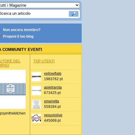
Non ancora membro?
Proponi il tuo blog
A COMMUNITY EVENTI
AUTORE DEL
TOP UTENTI
ORNO
yellowflate
1983762 pt
apietrarota
673425 pt
smanetta
559284 pt
psyinthekitchen
vesuviolive
445069 pt