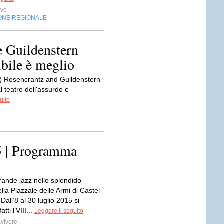
ive
ONE REGIONALE
 e Guildenstern
bile è meglio
 ( Rosencrantz and Guildenstern
 teatro dell'assurdo e
uito
5 | Programma
grande jazz nello splendido
lla Piazzale delle Armi di Castel
Dall’8 al 30 luglio 2015 si
tti l’VIII...
Leggere il seguito
vivere