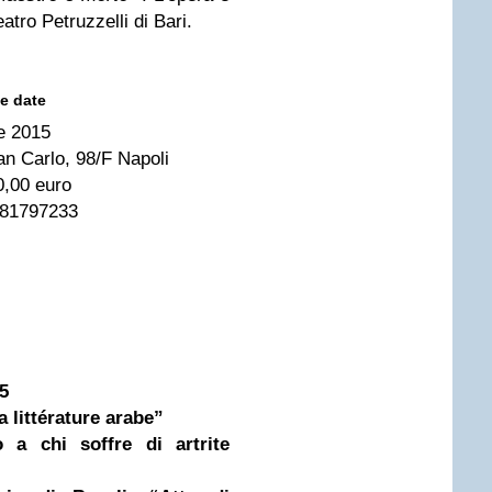
atro Petruzzelli di Bari.
 e date
le 2015
an Carlo, 98/F Napoli
0,00 euro
081797233
5
a littérature arabe”
a chi soffre di artrite