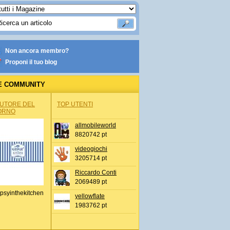
Non ancora membro?
Proponi il tuo blog
E COMMUNITY
AUTORE DEL
TOP UTENTI
ORNO
allmobileworld
8820742 pt
videogiochi
3205714 pt
Riccardo Conti
2069489 pt
psyinthekitchen
yellowflate
1983762 pt