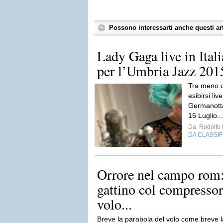
Possono interessarti anche questi art
Lady Gaga live in Itali
per l’Umbria Jazz 2015:
Tra meno d
esibirsi live
Germanotta 
15 Luglio..
Da
Rodolfo 
DA CLASSI
Orrore nel campo rom:
gattino col compresso
volo...
Breve la parabola del volo come breve la