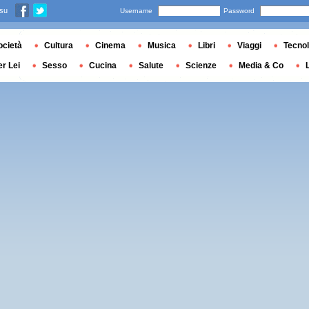
 su
Username
Password
ocietà
Cultura
Cinema
Musica
Libri
Viaggi
Tecnol
er Lei
Sesso
Cucina
Salute
Scienze
Media & Co