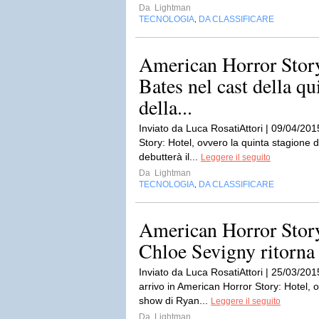
Da
Lightman
TECNOLOGIA
DA CLASSIFICARE
,
American Horror Story
Bates nel cast della qu
della...
Inviato da Luca RosatiAttori | 09/04/201
Story: Hotel, ovvero la quinta stagione 
debutterà il...
Leggere il seguito
Da
Lightman
TECNOLOGIA
DA CLASSIFICARE
,
American Horror Story:
Chloe Sevigny ritorna 
Inviato da Luca RosatiAttori | 25/03/201
arrivo in American Horror Story: Hotel, o
show di Ryan...
Leggere il seguito
Da
Lightman