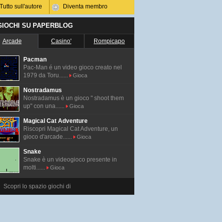
Tutto sull'autore
Diventa membro
 GIOCHI SU PAPERBLOG
Arcade
Casino'
Rompicapo
Pacman
Pac-Man é un video gioco creato nel
1979 da Toru......
Gioca
Nostradamus
Nostradamus è un gioco " shoot them
up" con una......
Gioca
Magical Cat Adventure
Riscopri Magical Cat Adventure, un
gioco d'arcade......
Gioca
Snake
Snake è un videogioco presente in
molti......
Gioca
Scopri lo spazio giochi di