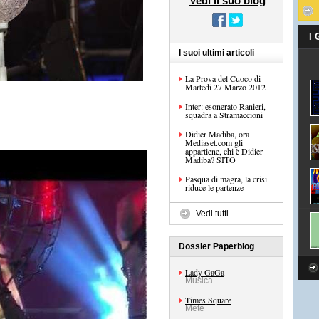
Vedi il suo blog
I
I suoi ultimi articoli
La Prova del Cuoco di
Martedi 27 Marzo 2012
Inter: esonerato Ranieri,
squadra a Stramaccioni
Didier Madiba, ora
Mediaset.com gli
appartiene, chi è Didier
Madiba? SITO
Pasqua di magra, la crisi
riduce le partenze
Vedi tutti
Dossier Paperblog
Lady GaGa
Musica
Times Square
Mete