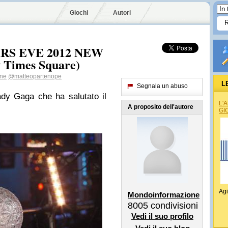
Giochi
Autori
RS EVE 2012 NEW
 Times Square)
one
@matteopartenope
L
Segnala un abuso
Lady Gaga che ha salutato il
L'
A proposito dell'autore
GI
Agi
Mondoinformazione
8005
condivisioni
Vedi il suo profilo