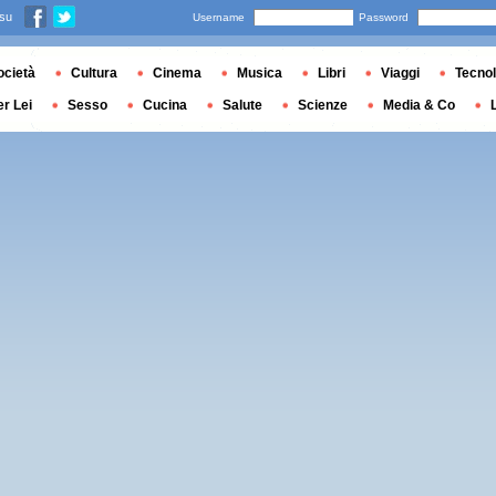
 su
Username
Password
ocietà
Cultura
Cinema
Musica
Libri
Viaggi
Tecnol
er Lei
Sesso
Cucina
Salute
Scienze
Media & Co