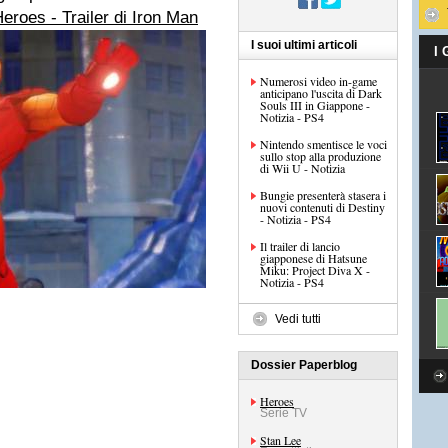
eroes - Trailer di Iron Man
I suoi ultimi articoli
I
Numerosi video in-game
anticipano l'uscita di Dark
Souls III in Giappone -
Notizia - PS4
Nintendo smentisce le voci
sullo stop alla produzione
di Wii U - Notizia
Bungie presenterà stasera i
nuovi contenuti di Destiny
- Notizia - PS4
Il trailer di lancio
giapponese di Hatsune
Miku: Project Diva X -
Notizia - PS4
Vedi tutti
Dossier Paperblog
Heroes
Serie TV
Stan Lee