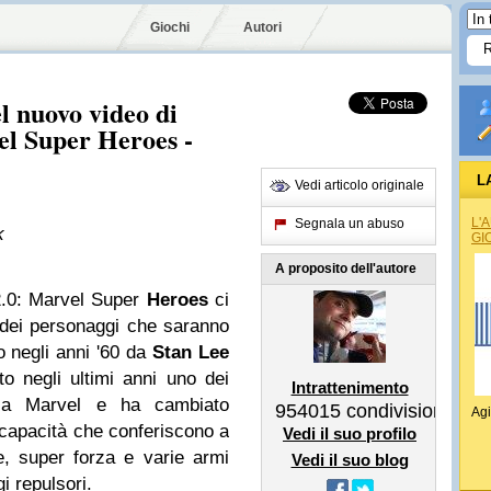
Giochi
Autori
l nuovo video di
vel Super Heroes -
L
Vedi articolo originale
L'
Segnala un abuso
k
GI
A proposito dell'autore
y 2.0: Marvel Super
Heroes
ci
no dei personaggi che saranno
o negli anni '60 da
Stan Lee
 negli ultimi anni uno dei
Intrattenimento
asa Marvel e ha cambiato
954015
condivisioni
Agi
capacità che conferiscono a
Vedi il suo profilo
e, super forza e varie armi
Vedi il suo blog
gi repulsori.