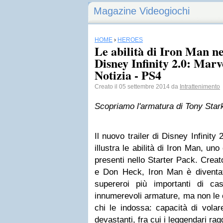
Magazine Videogiochi
HOME
›
HEROES
Le abilità di Iron Man ne
Disney Infinity 2.0: Mar
Notizia - PS4
Creato il 05 settembre 2014 da
Intrattenimento
Scopriamo l'armatura di Tony Star
Il nuovo trailer di Disney Infinit
illustra le abilità di Iron Man, u
presenti nello Starter Pack. Creat
e Don Heck, Iron Man è diventato
supereroi più importanti di c
innumerevoli armature, ma non le 
chi le indossa: capacità di volar
devastanti, fra cui i leggendari rag