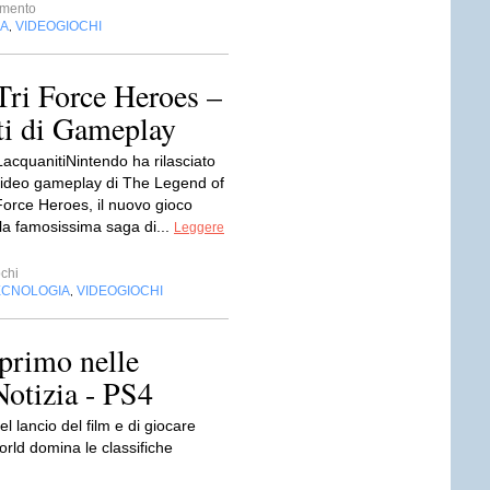
imento
IA
VIDEOGIOCHI
,
Tri Force Heroes –
ti di Gameplay
LacquanitiNintendo ha rilasciato
ideo gameplay di The Legend of
Force Heroes, il nuovo gioco
la famosissima saga di...
Leggere
chi
ECNOLOGIA
VIDEOGIOCHI
,
primo nelle
Notizia - PS4
 lancio del film e di giocare
rld domina le classifiche