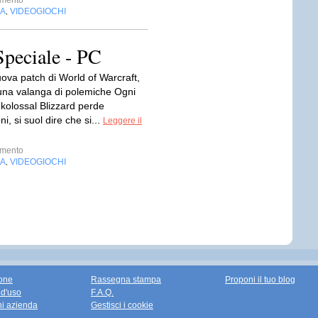
imento
IA
VIDEOGIOCHI
,
 Speciale - PC
uova patch di World of Warcraft,
una valanga di polemiche Ogni
l kolossal Blizzard perde
ni, si suol dire che si...
Leggere il
imento
IA
VIDEOGIOCHI
,
one
Rassegna stampa
Proponi il tuo blog
 d'uso
F.A.Q.
ni azienda
Gestisci i cookie