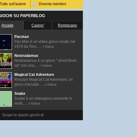
Tutto sull'autore
Diventa membro
 GIOCHI SU PAPERBLOG
Arcade
Casino'
Rompicapo
Pacman
Pac-Man é un video gioco creato nel
1979 da Toru......
Gioca
Nostradamus
Nostradamus è un gioco " shoot them
up" con una......
Gioca
Magical Cat Adventure
Riscopri Magical Cat Adventure, un
gioco d'arcade......
Gioca
Snake
Snake è un videogioco presente in
molti......
Gioca
Scopri lo spazio giochi di