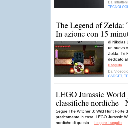
Da
Intratten
TECNOLOG
The Legend of Zelda: 
In azione con 15 minu
di Nikolas 
un nuovo v
Zelda: Tri 
dedicato al
il seguito
Da
Videogio
GADGET
T
,
LEGO Jurassic World 
classifiche nordiche - 
Segue The Witcher 3: Wild Hunt Forte del
praticamente in casa, LEGO Jurassic Wo
nordiche di questa...
Leggere il seguito