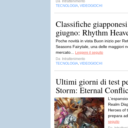
Da
Intrattenimento
TECNOLOGIA
VIDEOGIOCHI
,
Classifiche giapponesi
giugno: Rhythm Heaven 
Poche novità in vista Buon inizio per Re
Seasons Fairytale, una delle maggiori n
mercato...
Leggere il seguito
Da
Intrattenimento
TECNOLOGIA
VIDEOGIOCHI
,
Ultimi giorni di test p
Storm: Eternal Conflic
L'espansion
Realm Dispo
Heroes of t
prepara ad 
seguito