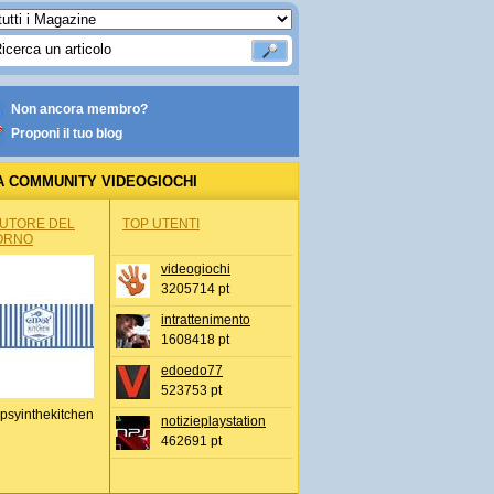
Non ancora membro?
Proponi il tuo blog
A COMMUNITY VIDEOGIOCHI
AUTORE DEL
TOP UTENTI
ORNO
videogiochi
3205714 pt
intrattenimento
1608418 pt
edoedo77
523753 pt
psyinthekitchen
notizieplaystation
462691 pt