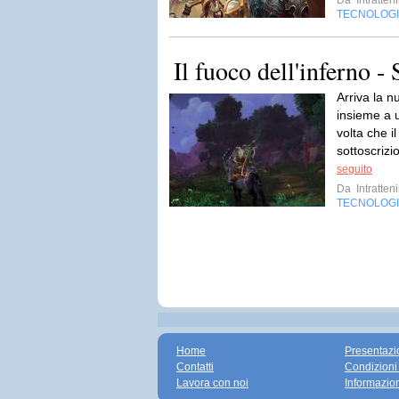
Da
Intratten
TECNOLOG
Il fuoco dell'inferno -
Arriva la n
insieme a 
volta che i
sottoscrizio
seguito
Da
Intratten
TECNOLOG
Home
Presentazi
Contatti
Condizioni
Lavora con noi
Informazio