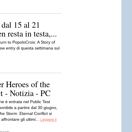
 dal 15 al 21
resta in testa,...
turn to PopoloCrois: A Story of
ew entry di questa settimana sul
er Heroes of the
t - Notizia - PC
e è entrata nel Public Test
nibile a partire dal 30 giugno,
he Storm: Eternal Conflict si
affrontare gli ultimi...
Leggere il