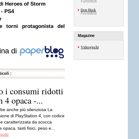
Fumettisti
di Heroes of Storm
Don Heck
 - PS4
Fumettisti
e
 torni protagonista del
Magazine
Videogiochi
ina di
icoli :
o i consumi ridotti
 4 opaca -...
e anche più silenziosa La
ione di PlayStation 4, con codice
 caratterizzata da scocca
 opaca, tasti fisici, peso e...
eguito