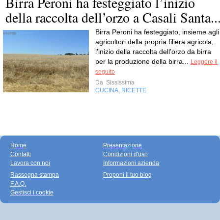
Birra Peroni ha festeggiato l’inizio
della raccolta dell’orzo a Casali Santa..
Birra Peroni ha festeggiato, insieme agli
agricoltori della propria filiera agricola,
l'inizio della raccolta dell’orzo da birra
per la produzione della birra...
Leggere il
seguito
Da
Sississima
CUCINA
RICETTE
,
Home
Presentazione
Contatti
Condizioni d'uso
Lavora con noi
Informazioni azienda
Rassegna stampa
Proponi il tuo blog
F.A.Q.
Gestisci i cookie