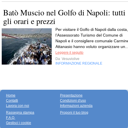
Batò Muscio nel Golfo di Napoli: tutti
gli orari e prezzi
Per visitare il Golfo di Napoli dalla costa,
l’Assessorato Turismo del Comune di
Napoli e il consigliere comunale Carmin
Attanasio hanno voluto organizzare un..
Leggere il seguito
Da
Vesuviolive
INFORMAZIONE REGIONALE
Home
Presentazione
Contatti
Condizioni d'uso
Lavora con noi
Informazioni azienda
Rassegna stampa
Proponi il tuo blog
F.A.Q.
Gestisci i cookie