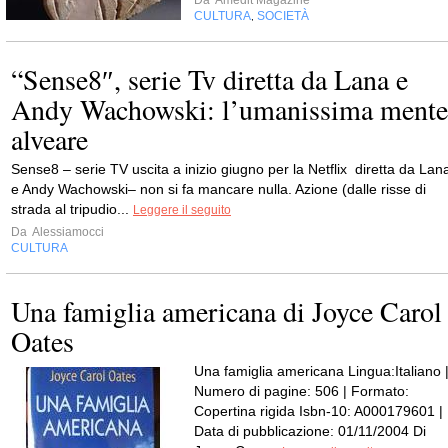
Da
Amedit Magazine
CULTURA
SOCIETÀ
,
“Sense8″, serie Tv diretta da Lana e
Andy Wachowski: l’umanissima mente
alveare
Sense8 – serie TV uscita a inizio giugno per la Netflix diretta da Lan
e Andy Wachowski– non si fa mancare nulla. Azione (dalle risse di
strada al tripudio...
Leggere il seguito
Da
Alessiamocci
CULTURA
Una famiglia americana di Joyce Carol
Oates
Una famiglia americana Lingua:Italiano 
Numero di pagine: 506 | Formato:
Copertina rigida Isbn-10: A000179601 |
Data di pubblicazione: 01/11/2004 Di