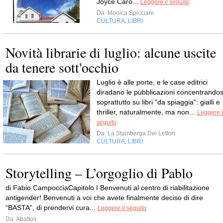
Joyce Caro...
Leggere il seguito
Da
Monica Spicciani
CULTURA
LIBRI
,
Novità librarie di luglio: alcune uscite
da tenere sott'occhio
Luglio è alle porte, e le case editrici
diradano le pubblicazioni concentrandos
soprattutto su libri "da spiaggia": gialli e
thriller, naturalmente, ma non...
Leggere i
seguito
Da
La Stamberga Dei Lettori
CULTURA
LIBRI
,
Storytelling – L’orgoglio di Pablo
di Fabio CampocciaCapitolo I Benvenuti al centro di riabilitazione
antigender! Benvenuti a voi che avete finalmente deciso di dire
“BASTA”, di prendervi cura...
Leggere il seguito
Da
Abattoir