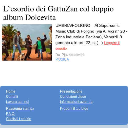
L`esordio dei GattuZan col doppio
album Dolcevita
UMBRIA/FOLIGNO – Al Supersonic
Music Club di Foligno (via A. Vici n° 20 -
Zona industriale Paciana), Venerdi' 9
gennaio alle ore 22, si (...)
Leggere il
seguito
Da
Pjazzanetwork
MUSICA
Home
Presentazione
Contatti
Condizioni d'uso
Lavora con noi
Informazioni azienda
Rassegna stampa
Proponi il tuo blog
F.A.Q.
Gestisci i cookie