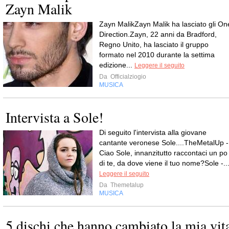
Zayn Malik
Zayn MalikZayn Malik ha lasciato gli On
Direction.Zayn, 22 anni da Bradford,
Regno Unito, ha lasciato il gruppo
formato nel 2010 durante la settima
edizione...
Leggere il seguito
Da
Officialziogio
MUSICA
Intervista a Sole!
Di seguito l'intervista alla giovane
cantante veronese Sole....TheMetalUp -
Ciao Sole, innanzitutto raccontaci un po
di te, da dove viene il tuo nome?Sole -..
Leggere il seguito
Da
Themetalup
MUSICA
5 dischi che hanno cambiato la mia vit