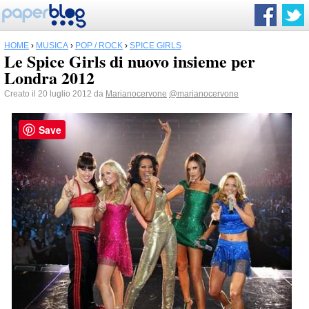
HOME
›
MUSICA
›
POP / ROCK
›
SPICE GIRLS
Le Spice Girls di nuovo insieme per
Londra 2012
Creato il 20 luglio 2012 da
Marianocervone
@marianocervone
Save