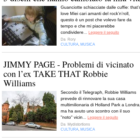
Guanciotte schiacciate dalle cuffie: that’
love Miei cari amanti del rock’n’roll,
questo è un post che volevo fare da
tempo e che mi piacerebbe
condividere...
Leggere il seguito
Da
Rory
CULTURA
MUSICA
,
JIMMY PAGE - Problemi di vicinato
con l’ex TAKE THAT Robbie
Williams
Secondo il Telegraph, Robbie Williams
prevede di rinnovare la sua casa
multimilionaria di Holland Park a Londra
ma ha avuto uno scontro con il suo
"noto" vicin...
Leggere il seguito
Da
Mydistortions
CULTURA
MUSICA
,