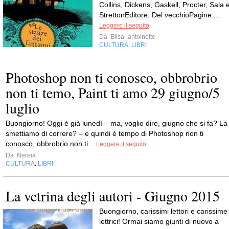
Collins, Dickens, Gaskell, Procter, Sala 
StrettonEditore: Del vecchioPagine:...
Leggere il seguito
Da
Elisa_antoinette
CULTURA
LIBRI
,
Photoshop non ti conosco, obbrobrio
non ti temo, Paint ti amo 29 giugno/5
luglio
Buongiorno! Oggi è già lunedì – ma, voglio dire, giugno che si fa? La
smettiamo di correre? – e quindi è tempo di Photoshop non ti
conosco, obbrobrio non ti...
Leggere il seguito
Da
Nereia
CULTURA
LIBRI
,
La vetrina degli autori - Giugno 2015
Buongiorno, carissimi lettori e carissime
lettrici! Ormai siamo giunti di nuovo a