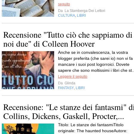
seguito
Da
La Stamberga Dei Lettori
CULTURA
LIBRI
,
Recensione "Tutto ciò che sappiamo di
noi due" di Colleen Hoover
Anche se in convalescenza, la vostra
blogger preferita (che sarei io) non vi fa
mancare i suoi post logorroici. Dovete
sapere che sono moltissimi i libri che st..
Leggere il seguito
Da
Glinda
FANTASY
LIBRI
,
Recensione: "Le stanze dei fantasmi" d
Collins, Dickens, Gaskell, Procter,...
Titolo: Le stanze dei fantasmiTitolo
originale: The haunted houseAutore: