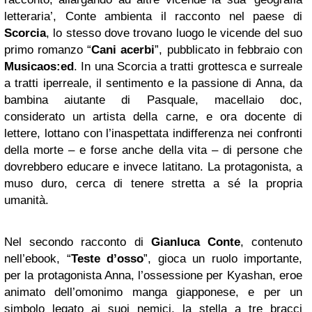
letteraria’, Conte ambienta il racconto nel paese di
Scorcia
, lo stesso dove trovano luogo le vicende del suo
primo romanzo “
Cani acerbi
”, pubblicato in febbraio con
Musicaos:ed
. In una Scorcia a tratti grottesca e surreale
a tratti iperreale, il sentimento e la passione di Anna, da
bambina aiutante di Pasquale, macellaio doc,
considerato un artista della carne, e ora docente di
lettere, lottano con l’inaspettata indifferenza nei confronti
della morte – e forse anche della vita – di persone che
dovrebbero educare e invece latitano. La protagonista, a
muso duro, cerca di tenere stretta a sé la propria
umanità.
Nel secondo racconto di
Gianluca Conte
, contenuto
nell’ebook, “
Teste d’osso
”, gioca un ruolo importante,
per la protagonista Anna, l’ossessione per Kyashan, eroe
animato dell’omonimo manga giapponese, e per un
simbolo legato ai suoi nemici, la stella a tre bracci