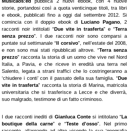
Musicaos:ed
pubblica 2 nuovi ebook, con 4 nuove
storie, portandosi così a quota venticinque titoli, tra libri
e ebook, pubblicati fino a oggi dal settembre 2012. Si
comincia con il doppio ebook di
Luciano Pagano
, 2
racconti noir intitolati “
Due vite in trasferta
” e “
Terra
senza prezzo
”. I due racconti noir sono comparsi a
puntate sul settimanale “
Il corsivo
”, nell’estate del 2008,
e non sono mai stati ripubblicati altrove. “
Terra senza
prezzo
” racconta la storia di un uomo che vive nel Nord
Italia, a Pavia, e che riceve in eredità una terra nel
Salento, legata a strani traffici che lo costringeranno a
‘chiudere i conti’ con il passato della sua famiglia. “
Due
vite in trasferta
” racconta la storia di Marina, matricola
universitaria che si trasferisce a Lecce e che diverrà,
suo malgrado, testimone di un fatto criminoso.
I due racconti inediti di
Gianluca Conte
si intitolano “
La
boutique della carne
” e “
Teste d’osso
”. Nel primo
racconto, allargando ad altre vicende la sua ‘geografia