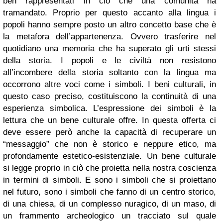
ben rappresentati in ciò che una comunità ha
tramandato. Proprio per questo accanto alla lingua i
popoli hanno sempre posto un altro concetto base che è
la metafora dell’appartenenza. Ovvero trasferire nel
quotidiano una memoria che ha superato gli urti stessi
della storia.
I popoli e le civiltà non resistono
all’incombere della storia soltanto con la lingua ma
occorrono altre voci come i simboli. I beni culturali, in
questo caso preciso, costituiscono la continuità di una
esperienza simbolica. L’espressione dei simboli è la
lettura che un bene culturale offre. In questa offerta ci
deve essere però anche la capacità di recuperare un
“messaggio” che non è storico e neppure etico, ma
profondamente estetico-esistenziale.
Un bene culturale
si legge proprio in ciò che proietta nella nostra coscienza
in termini di simboli. E sono i simboli che si proiettano
nel futuro, sono i simboli che fanno di un centro storico,
di una chiesa, di un complesso nuragico, di un maso, di
un frammento archeologico un tracciato sul quale