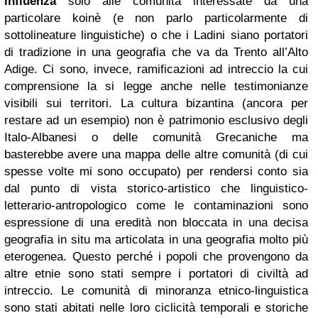
influenza
solo alle comunità interessate da una
particolare koinè (e non parlo particolarmente di
sottolineature linguistiche) o che i Ladini siano portatori
di tradizione in una geografia che va da Trento all’Alto
Adige. Ci sono, invece, ramificazioni ad intreccio la cui
comprensione la si legge anche nelle testimonianze
visibili sui territori.
La cultura bizantina (ancora per
restare ad un esempio) non è patrimonio esclusivo degli
Italo-Albanesi o delle comunità Grecaniche ma
basterebbe avere una mappa delle altre comunità (di cui
spesse volte mi sono occupato) per rendersi conto sia
dal punto di vista storico-artistico che linguistico-
letterario-antropologico come le contaminazioni sono
espressione di una eredità non bloccata in una decisa
geografia in situ ma articolata in una geografia molto più
eterogenea. Questo perché i popoli che provengono da
altre etnie sono stati sempre i portatori di civiltà ad
intreccio.
Le comunità di minoranza etnico-linguistica
sono stati abitati nelle loro ciclicità temporali e storiche