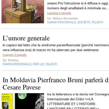
votare.Poi l'istruzione si è diffusa e oggi 
numero degli analfabeti è minimale su...
Leggere il seguito
Da
Stefano Borzumato
DIARIO PERSONALE
SOCIETÀ
TALENTI
,
,
L’umore generale
lo capisci dal fatto che la sindrome parainfluenzale (perché nemmen
vera influenza era) di marzo mi ha atterrato per due settimane.
Leggere il seguito
Da
Romina
DIARIO PERSONALE
PER LEI
TALENTI
,
,
In Moldavia Pierfranco Bruni parlerà d
Cesare Pavese
tra la letteratura e la storia nel Convegn
Internazionale dei Critici <<LA
LITTERATURE ET L'HISTOIRE.
L’HISTOIRE EN LITTERATURE>>.