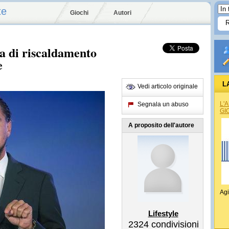
te
Giochi
Autori
a di riscaldamento
e
L
Vedi articolo originale
L'
Segnala un abuso
GI
A proposito dell'autore
Agi
Lifestyle
2324
condivisioni