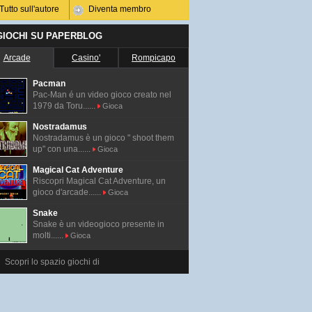
Tutto sull'autore
Diventa membro
 GIOCHI SU PAPERBLOG
Arcade
Casino'
Rompicapo
Pacman
Pac-Man é un video gioco creato nel
1979 da Toru......
Gioca
Nostradamus
Nostradamus è un gioco " shoot them
up" con una......
Gioca
Magical Cat Adventure
Riscopri Magical Cat Adventure, un
gioco d'arcade......
Gioca
Snake
Snake è un videogioco presente in
molti......
Gioca
Scopri lo spazio giochi di