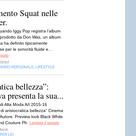
mento Squat nelle
er.
quando Iggy Pop registra l’album
prodotto da Don Was, un album
ica ha definito tipicamente
 per le sonorità fluide e...
eguito
tritof
DIARIO PERSONALE
LIFESTYLE
,
tica bellezza”:
 presenta la sua...
 di Alta Moda A/I 2015-16
di aristocratica bellezza” Cinema
Autore. Preview look Black White
nd Couture Ph.
Leggere il seguito
tardi
PER LEI