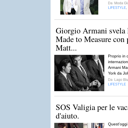
Da
Moda Gla
LIFESTYLE
,
Giorgio Armani svela
Made to Measure con p
Matt...
Proprio in 
internazio
Armani Mad
York da J
Da
Lago Bl
LIFESTYLE
SOS Valigia per le va
d'aiuto.
Quest'oggi