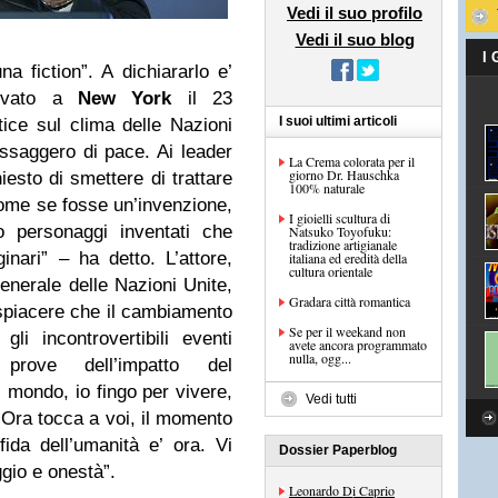
Vedi il suo profilo
Vedi il suo blog
I
a fiction”. A dichiararlo e’
rivato a
New York
il 23
I suoi ultimi articoli
tice sul clima delle Nazioni
ssaggero di pace. Ai leader
La Crema colorata per il
giorno Dr. Hauschka
iesto di smettere di trattare
100% naturale
come se fosse un’invenzione,
I gioielli scultura di
o personaggi inventati che
Natsuko Toyofuku:
tradizione artigianale
nari” – ha detto. L’attore,
italiana ed eredità della
cultura orientale
Generale delle Nazioni Unite,
Gradara città romantica
spiacere che il cambiamento
Se per il weekand non
gli incontrovertibili eventi
avete ancora programmato
nulla, ogg...
prove dell’impatto del
 mondo, io fingo per vivere,
Vedi tutti
 Ora tocca a voi, il momento
ida dell’umanità e’ ora. Vi
Dossier Paperblog
ggio e onestà”.
Leonardo Di Caprio