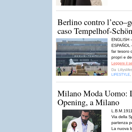
Berlino contro l’eco–ge
caso Tempelhof-Schön
ENGLISH 
ESPAÑOL –
far tesoro 
propri e deg
Leggere il s
Da
Lillyslife
LIFESTYLE
,
Milano Moda Uomo: 
Opening, a Milano
L.B.M.1911 
Via della 
partenza pe
La nuova b