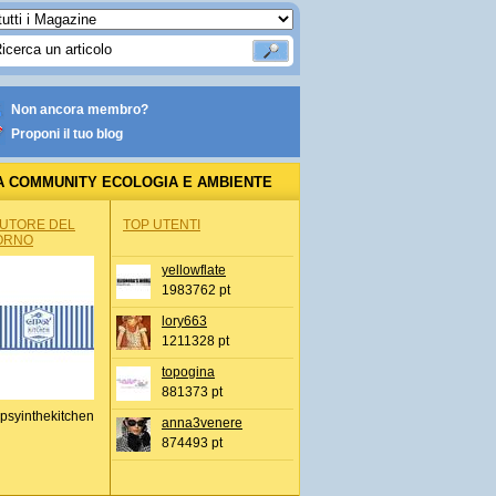
Non ancora membro?
Proponi il tuo blog
A COMMUNITY ECOLOGIA E AMBIENTE
AUTORE DEL
TOP UTENTI
ORNO
yellowflate
1983762 pt
lory663
1211328 pt
topogina
881373 pt
psyinthekitchen
anna3venere
874493 pt