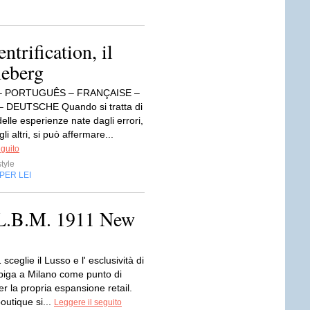
ntrification, il
eberg
– PORTUGUÊS – FRANÇAISE –
 DEUTSCHE Quando si tratta di
delle esperienze nate dagli errori,
li altri, si può affermare...
eguito
style
PER LEI
L.B.M. 1911 New
sceglie il Lusso e l' esclusività di
Spiga a Milano come punto di
r la propria espansione retail.
outique si...
Leggere il seguito