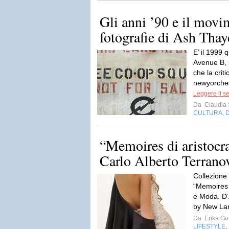
Gli anni ’90 e il movi
fotografie di Ash Thay
E’ il 1999 
Avenue B, 
che la crit
newyorchese
Leggere il s
Da
Claudia S
CULTURA
,
“Memoires di aristocra
Carlo Alberto Terranova
Collezione
“Memoires 
e Moda. D’
by New La
Da
Erika Got
LIFESTYLE
,