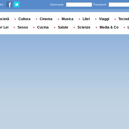
 su
Username
Password
ocietà
Cultura
Cinema
Musica
Libri
Viaggi
Tecnol
er Lei
Sesso
Cucina
Salute
Scienze
Media & Co