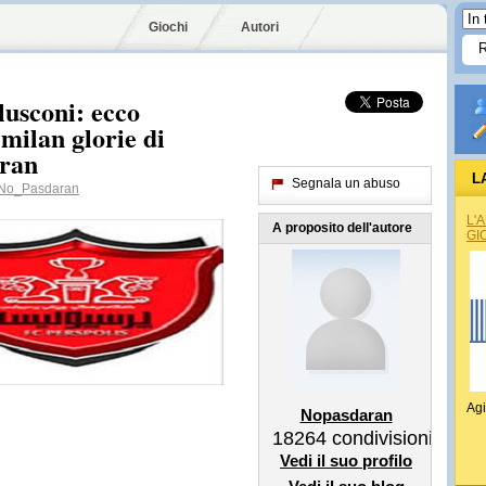
Giochi
Autori
lusconi: ecco
milan glorie di
eran
L
Segnala un abuso
o_Pasdaran
L'
A proposito dell'autore
GI
Agi
Nopasdaran
18264
condivisioni
Vedi il suo profilo