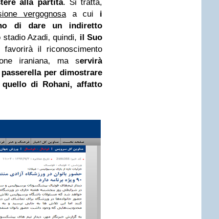
tere alla partita
. Si tratta,
sione vergognosa
a cui
i
iano di dare un indiretto
o stadio Azadi, quindi,
il Suo
 favorirà il riconoscimento
zione iraniana, ma s
ervirà
 passerella per dimostrare
 quello di Rohani, affatto