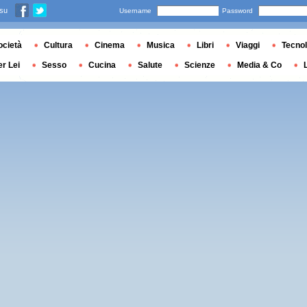
 su
Username
Password
ocietà
Cultura
Cinema
Musica
Libri
Viaggi
Tecnol
er Lei
Sesso
Cucina
Salute
Scienze
Media & Co