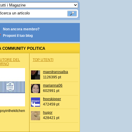
Non ancora membro?
Proponi il tuo blog
A COMMUNITY POLITICA
AUTORE DEL
TOP UTENTI
ORNO
maestrarosalba
1126395 pt
marianna06
602991 pt
freeskipper
472459 pt
psyinthekitchen
hugor
428421 pt