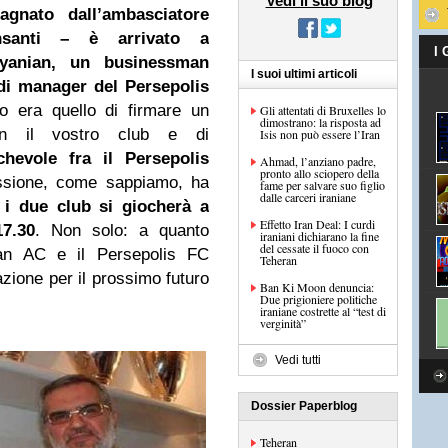
Vedi il suo blog
gnato dall’ambasciatore
nsanti – è arrivato a
I
anian, un businessman
I suoi ultimi articoli
 di manager del Persepolis
o era quello di firmare un
Gli attentati di Bruxelles lo
dimostrano: la risposta ad
on il vostro club e di
Isis non può essere l’Iran
hevole fra il Persepolis
Ahmad, l’anziano padre,
pronto allo sciopero della
ssione, come sappiamo, ha
fame per salvare suo figlio
dalle carceri iraniane
a i due club si giocherà a
Effetto Iran Deal: I curdi
7.30
. Non solo: a quanto
iraniani dichiarano la fine
del cessate il fuoco con
lan AC e il Persepolis FC
Teheran
zione per il prossimo futuro
Ban Ki Moon denuncia:
Due prigioniere politiche
iraniane costrette al “test di
verginità”
Vedi tutti
Dossier Paperblog
Teheran