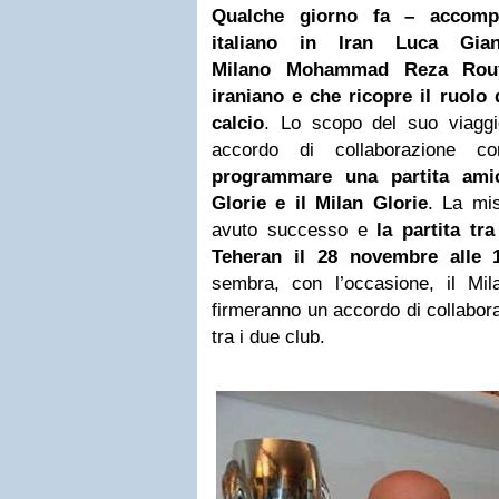
Qualche giorno fa – accompa
italiano in Iran Luca Gia
Milano Mohammad Reza Rouy
iraniano e che ricopre il ruolo
calcio
. Lo scopo del suo viaggi
accordo di collaborazione c
programmare una partita amic
Glorie e il Milan Glorie
. La mi
avuto successo e
la partita tr
Teheran
il 28 novembre alle 1
sembra, con l’occasione, il Mi
firmeranno un accordo di collabora
tra i due club.