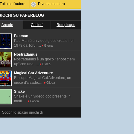
Tutto sull'autore
Diventa membro
 GIOCHI SU PAPERBLOG
Arcade
Casino'
Rompicapo
Pacman
Pac-Man é un video gioco creato nel
1979 da Toru......
Gioca
Nostradamus
Nostradamus è un gioco " shoot them
up" con una......
Gioca
Magical Cat Adventure
Riscopri Magical Cat Adventure, un
gioco d'arcade......
Gioca
Snake
Snake è un videogioco presente in
molti......
Gioca
Scopri lo spazio giochi di