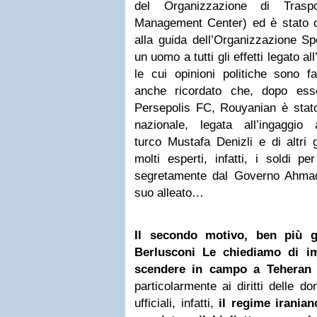
del Organizzazione di Traspo
Management Center) ed è stato 
alla guida dell’Organizzazione S
un uomo a tutti gli effetti legato a
le cui opinioni politiche sono f
anche ricordato che, dopo ess
Persepolis FC, Rouyanian è stato
nazionale, legata all’ingaggio a
turco Mustafa Denizli e di altri 
molti esperti, infatti, i soldi pe
segretamente dal Governo Ahmadin
suo alleato…
Il secondo motivo, ben più g
Berlusconi Le chiediamo di im
scendere in campo a Teheran è
particolarmente ai diritti delle d
ufficiali, infatti,
il regime iranian