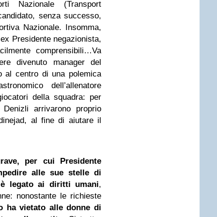
rti Nazionale (Transport
candidato, senza successo,
portiva Nazionale. Insomma,
ll’ex Presidente negazionista,
acilmente comprensibili…Va
ere divenuto manager del
 al centro di una polemica
stronomico dell’allenatore
giocatori della squadra: per
r Denizli arrivarono proprio
ejad, al fine di aiutare il
rave, per cui Presidente
pedire alle sue stelle di
 legato ai diritti umani
,
onne: nonostante le richieste
o ha vietato alle donne di