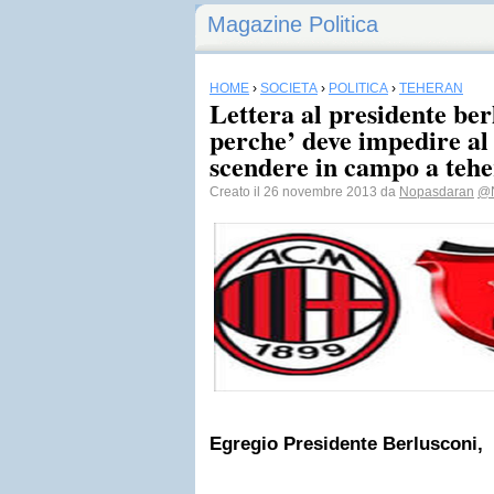
Magazine Politica
HOME
›
SOCIETÀ
›
POLITICA
›
TEHERAN
Lettera al presidente ber
perche’ deve impedire al 
scendere in campo a teh
Creato il 26 novembre 2013 da
Nopasdaran
@N
Egregio Presidente Berlusconi,