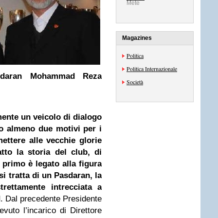
Mete
Magazines
Politica
Politica Internazionale
asdaran Mohammad Reza
Società
ente un veicolo di dialogo
o almeno due motivi per i
ettere alle vecchie glorie
tto la storia del club, di
l primo è legato alla figura
 tratta di un Pasdaran, la
strettamente intrecciata a
d
. Dal precedente Presidente
evuto l’incarico di Direttore