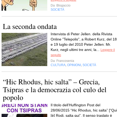
Da
Blogaccio
SOCIETÀ
La seconda ondata
Intervista di Peter Jellen. della Rivista
Online "Telepolis", a Robert Kurz, del 18
e 19 luglio del 2010 Peter Jellen: Mr.
Kurz, negli ultimi tre anni, la...
Leggere il
seguito
Da
Francosenia
CULTURA
OPINIONI
SOCIETÀ
,
,
“Hic Rhodus, hic salta” – Grecia,
Tsipras e la democrazia col culo del
popolo
Il titolo dell’Huffington Post del
28/06/2015 “Hic Rhodus, hic salta” [“Qui
[è] Rodi, salta qui”. Il senso traslato è