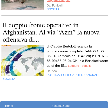
Leggere il seguito
Da
Funicelli
SOCIETÀ
Il doppio fronte operativo in
Afghanistan. Al via “Azm” la nuova
offensiva di...
di Claudio Bertolotti scarica la
pubblicazione completa CeMiSS OSS
3/2015 (articolo pp. 114-128) ISBN 978-
88-99468-06-04 Claudio Bertolotti warn
us of the IS...
Leggere il seguito
Da
Asa
POLITICA
POLITICA INTERNAZIONALE
,
,
SOCIETÀ
Home
Presentazione