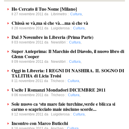
Ho Cercato il Tuo Nome [Milano]
Il 27 novembre 2011 da
Librimetro
:
Cultura
,
Chissà se và,ma sì che và…ma sì che và
Il 28 novembre 2011 da
Luigiderosa
:
Cultura
,
Dal 3 Novembre in Libreria (Prima Parte)
Il 03 novembre 2011 da
Newslibri
:
Cultura
,
Super Anteprima: Il Marchio del Diavolo, il nuovo libro di
Glenn Cooper
Il 09 novembre 2011 da
Newslibri
:
Cultura
,
Oggi in Libreria: I REGNI DI NASHIRA. IL SOGNO DI
TALITHA di Licia Troisi
Il 11 novembre 2011 da
Tricheco
:
Cultura
,
Uscite I Romanzi Mondadori DICEMBRE 2011
Il 06 novembre 2011 da
Tricheco
:
Cultura
,
Sole nuovo ca ‘stu mare faie turchine,verde e blù:ca si
carmo o scapricciato maie nisciuno scorde...
Il 12 novembre 2011 da
Luigiderosa
:
Cultura
,
Incontro con Marco Buticchi
Il 16 novembre 2011 da
Arychan
:
Cultura
,