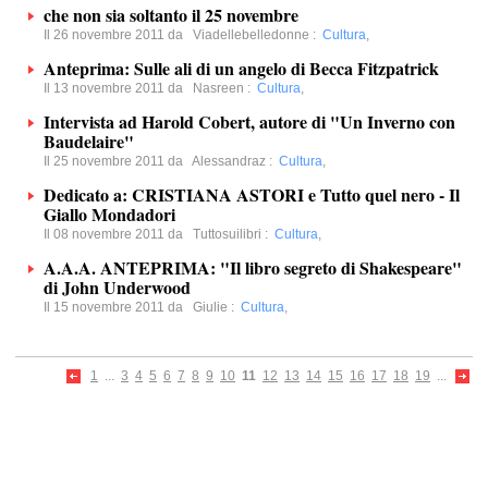
che non sia soltanto il 25 novembre
Il 26 novembre 2011 da
Viadellebelledonne
:
Cultura
,
Anteprima: Sulle ali di un angelo di Becca Fitzpatrick
Il 13 novembre 2011 da
Nasreen
:
Cultura
,
Intervista ad Harold Cobert, autore di "Un Inverno con
Baudelaire"
Il 25 novembre 2011 da
Alessandraz
:
Cultura
,
Dedicato a: CRISTIANA ASTORI e Tutto quel nero - Il
Giallo Mondadori
Il 08 novembre 2011 da
Tuttosuilibri
:
Cultura
,
A.A.A. ANTEPRIMA: "Il libro segreto di Shakespeare"
di John Underwood
Il 15 novembre 2011 da
Giulie
:
Cultura
,
1
...
3
4
5
6
7
8
9
10
11
12
13
14
15
16
17
18
19
...