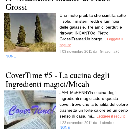
Grossi
Una moto proibita che scintilla sotto
il sole. I misteri freddi e luminosi
delle galassie. Tre amici perduti e
ritrovati.INCANTOdi Pietro
GrossiTrama:Un borgo...
Leggere il
seguito
Il 03 novembre 2011 da
Girasonia76
NONE
CoverTime #5 - La cucina degli
Ingredienti magici/Micah
JAEL McHENRYla cucina degli
ingredienti magici adoro questa
cover. trovo che la tonalità del colore
trasmetta un forte calore ed un certo
senso di casa, mi...
Leggere il seguito
Il 23 novembre 2011 da
Lafenice
NONE