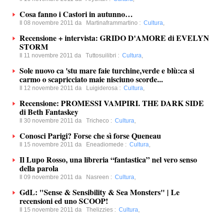
Cosa fanno i Castori in autunno…
Il 08 novembre 2011 da
Martinaframmartino
:
Cultura
,
Recensione + intervista: GRIDO D'AMORE di EVELYN
STORM
Il 11 novembre 2011 da
Tuttosuilibri
:
Cultura
,
Sole nuovo ca 'stu mare faie turchine,verde e blù:ca si
carmo o scapricciato maie nisciuno scorde...
Il 12 novembre 2011 da
Luigiderosa
:
Cultura
,
Recensione: PROMESSI VAMPIRI. THE DARK SIDE
di Beth Fantaskey
Il 30 novembre 2011 da
Tricheco
:
Cultura
,
Conosci Parigi? Forse che sì forse Queneau
Il 15 novembre 2011 da
Eneadiomede
:
Cultura
,
Il Lupo Rosso, una libreria “fantastica” nel vero senso
della parola
Il 09 novembre 2011 da
Nasreen
:
Cultura
,
GdL: "Sense & Sensibility & Sea Monsters" | Le
recensioni ed uno SCOOP!
Il 15 novembre 2011 da
Thelizzies
:
Cultura
,