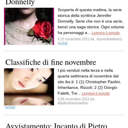
Donnelly
Scoperta di questa mattina, la serie
storica della scrittrice Jennifer
Donnelly. Serie che non è una serie,
bensì una saga storica. Ogni volume
ha personaggi a...
Leggere il seguito
Il 15 novembre 2011 da
Azurestrawberry
NONE
Classifiche di fine novembre
I più venduti nella terza e nella
quarta settimana di novembre dal
sito ibs.it: 1 (1) Christopher Paolini,
Inheritance, Rizzoli; 2 (2) Giorgio
Faletti, Tre...
Leggere il seguito
Il 28 novembre 2011 da
Martinaframmartino
NONE
Avvistamento: Incanto di Pietro