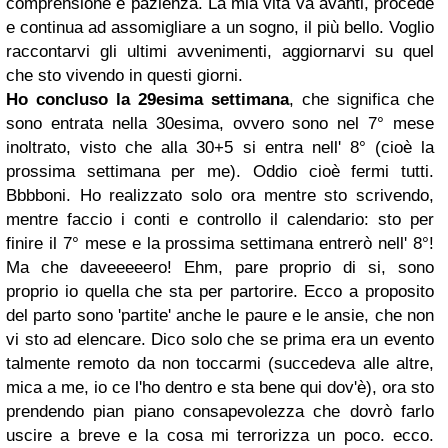
comprensione e pazienza. La mia vita va avanti, procede
e continua ad assomigliare a un sogno, il più bello. Voglio
raccontarvi gli ultimi avvenimenti, aggiornarvi su quel
che sto vivendo in questi giorni.
Ho concluso la 29esima settimana
, che significa che
sono entrata nella 30esima, ovvero sono nel 7° mese
inoltrato, visto che alla 30+5 si entra nell' 8° (cioè la
prossima settimana per me). Oddio cioè fermi tutti.
Bbbboni. Ho realizzato solo ora mentre sto scrivendo,
mentre faccio i conti e controllo il calendario:
sto per
finire il 7° mese e la prossima settimana entrerò nell' 8°!
Ma che daveeeeero! Ehm, pare proprio di si, sono
proprio io quella che sta per partorire. Ecco a proposito
del parto sono 'partite' anche le paure e le ansie, che non
vi sto ad elencare. Dico solo che se prima era un evento
talmente remoto da non toccarmi (succedeva alle altre,
mica a me, io ce l'ho dentro e sta bene qui dov'è), ora sto
prendendo pian piano consapevolezza che dovrò farlo
uscire a breve e la cosa mi terrorizza un poco. ecco.