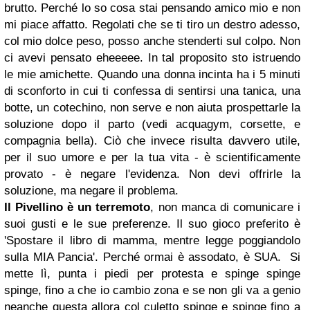
brutto. Perché lo so cosa stai pensando amico mio e non
mi piace affatto. Regolati che se ti tiro un destro adesso,
col mio dolce peso, posso anche stenderti sul colpo. Non
ci avevi pensato eheeeee. In tal proposito sto istruendo
le mie amichette. Quando una donna incinta ha i 5 minuti
di sconforto in cui ti confessa di sentirsi una tanica, una
botte, un cotechino, non serve e non aiuta prospettarle la
soluzione dopo il parto (vedi acquagym, corsette, e
compagnia bella). Ciò che invece risulta davvero utile,
per il suo umore e per la tua vita - è scientificamente
provato - è negare l'evidenza. Non devi offrirle la
soluzione, ma negare il problema.
Il Pivellino è un terremoto
, non manca di comunicare i
suoi gusti e le sue preferenze. Il suo gioco preferito è
'Spostare il libro di mamma, mentre legge poggiandolo
sulla MIA Pancia'. Perché ormai è assodato, è SUA. Si
mette lì, punta i piedi per protesta e spinge spinge
spinge, fino a che io cambio zona e se non gli va a genio
neanche questa allora col culetto spinge e spinge fino a