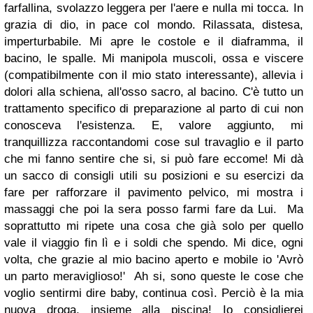
farfallina, svolazzo leggera per l'aere e nulla mi tocca. In
grazia di dio, in pace col mondo. Rilassata, distesa,
imperturbabile. Mi apre le costole e il diaframma, il
bacino, le spalle. Mi manipola muscoli, ossa e viscere
(compatibilmente con il mio stato interessante), allevia i
dolori alla schiena, all'osso sacro, al bacino. C'è tutto un
trattamento specifico di preparazione al parto di cui non
conosceva l'esistenza. E, valore aggiunto, mi
tranquillizza raccontandomi cose sul travaglio e il parto
che mi fanno sentire che si, si può fare eccome! Mi dà
un sacco di consigli utili su posizioni e su esercizi da
fare per rafforzare il pavimento pelvico, mi mostra i
massaggi che poi la sera posso farmi fare da Lui. Ma
soprattutto mi ripete una cosa che già solo per quello
vale il viaggio fin lì e i soldi che spendo. Mi dice, ogni
volta, che grazie al mio bacino aperto e mobile io 'Avrò
un parto meraviglioso!' Ah si, sono queste le cose che
voglio sentirmi dire baby, continua così. Perciò è la mia
nuova droga, insieme alla piscina! Io consiglierei