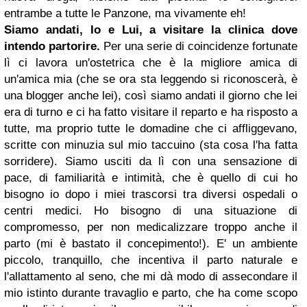
entrambe a tutte le Panzone, ma vivamente eh!
Siamo andati, Io e Lui, a visitare la clinica dove
intendo partorire.
Per una serie di coincidenze fortunate
lì ci lavora un'ostetrica che è la migliore amica di
un'amica mia (che se ora sta leggendo si riconoscerà, è
una blogger anche lei), così siamo andati il giorno che lei
era di turno e ci ha fatto visitare il reparto e ha risposto a
tutte, ma proprio tutte le domadine che ci affliggevano,
scritte con minuzia sul mio taccuino (sta cosa l'ha fatta
sorridere). Siamo usciti da lì con una sensazione di
pace, di familiarità e intimità, che è quello di cui ho
bisogno io dopo i miei trascorsi tra diversi ospedali o
centri medici. Ho bisogno di una situazione di
compromesso, per non medicalizzare troppo anche il
parto (mi è bastato il concepimento!). E' un ambiente
piccolo, tranquillo, che incentiva il parto naturale e
l'allattamento al seno, che mi dà modo di assecondare il
mio istinto durante travaglio e parto, che ha come scopo