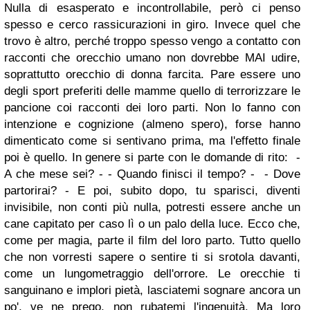
Nulla di esasperato e incontrollabile, però ci penso
spesso e cerco rassicurazioni in giro. Invece quel che
trovo è altro, perché troppo spesso vengo a contatto con
racconti che orecchio umano non dovrebbe MAI udire,
soprattutto orecchio di donna farcita. Pare essere uno
degli sport preferiti delle mamme quello di terrorizzare le
pancione coi racconti dei loro parti. Non lo fanno con
intenzione e cognizione (almeno spero), forse hanno
dimenticato come si sentivano prima, ma l'effetto finale
poi è quello. In genere si parte con le domande di rito: -
A che mese sei? - - Quando finisci il tempo? - - Dove
partorirai? - E poi, subito dopo, tu sparisci, diventi
invisibile, non conti più nulla, potresti essere anche un
cane capitato per caso lì o un palo della luce. Ecco che,
come per magia, parte il film del loro parto. Tutto quello
che non vorresti sapere o sentire ti si srotola davanti,
come un lungometraggio dell'orrore. Le orecchie ti
sanguinano e implori pietà, lasciatemi sognare ancora un
po', ve ne prego, non rubatemi l'ingenuità. Ma loro