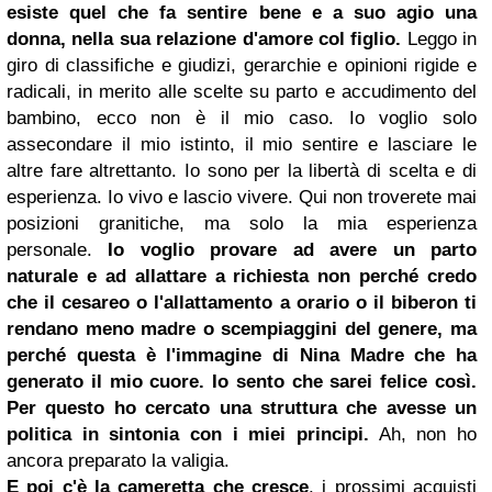
esiste quel che fa sentire bene e a suo agio una
donna, nella sua relazione d'amore col figlio.
Leggo in
giro di classifiche e giudizi, gerarchie e opinioni rigide e
radicali, in merito alle scelte su parto e accudimento del
bambino, ecco non è il mio caso. Io voglio solo
assecondare il mio istinto, il mio sentire e lasciare le
altre fare altrettanto. Io sono per la libertà di scelta e di
esperienza. Io vivo e lascio vivere. Qui non troverete mai
posizioni granitiche, ma solo la mia esperienza
personale.
Io voglio provare ad avere un parto
naturale e ad allattare a richiesta non perché credo
che il cesareo o l'allattamento a orario o il biberon ti
rendano meno madre o scempiaggini del genere, ma
perché questa è l'immagine di Nina Madre che ha
generato il mio cuore. Io sento che sarei felice così.
Per questo ho cercato una struttura che avesse un
politica in sintonia con i miei principi.
Ah, non ho
ancora preparato la valigia.
E poi c'è la cameretta che cresce
, i prossimi acquisti