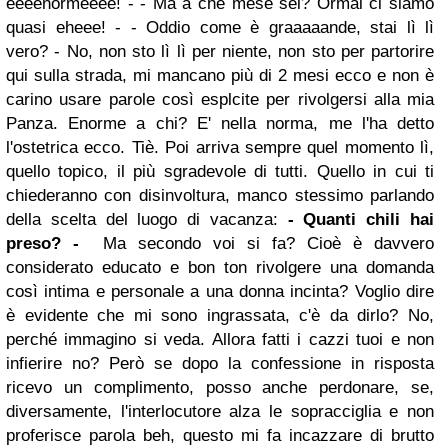
eeeenormeeee! - - Ma a che mese sei? Ormai ci siamo
quasi eheee! - - Oddio come è graaaaande, stai lì lì
vero? - No, non sto lì lì per niente, non sto per partorire
qui sulla strada, mi mancano più di 2 mesi ecco e non è
carino usare parole così esplcite per rivolgersi alla mia
Panza. Enorme a chi? E' nella norma, me l'ha detto
l'ostetrica ecco. Tiè. Poi arriva sempre quel momento lì,
quello topico, il più sgradevole di tutti. Quello in cui ti
chiederanno con disinvoltura, manco stessimo parlando
della scelta del luogo di vacanza:
- Quanti chili hai
preso? -
Ma secondo voi si fa? Cioè è davvero
considerato educato e bon ton rivolgere una domanda
così intima e personale a una donna incinta? Voglio dire
è evidente che mi sono ingrassata, c'è da dirlo? No,
perché immagino si veda. Allora fatti i cazzi tuoi e non
infierire no? Però se dopo la confessione in risposta
ricevo un complimento, posso anche perdonare, se,
diversamente, l'interlocutore alza le sopracciglia e non
proferisce parola beh, questo mi fa incazzare di brutto