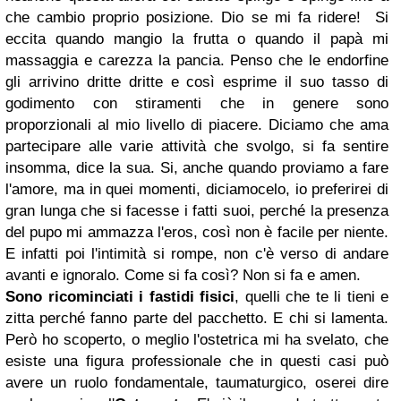
che cambio proprio posizione. Dio se mi fa ridere! Si
eccita quando mangio la frutta o quando il papà mi
massaggia e carezza la pancia. Penso che le endorfine
gli arrivino dritte dritte e così esprime il suo tasso di
godimento con stiramenti che in genere sono
proporzionali al mio livello di piacere. Diciamo che ama
partecipare alle varie attività che svolgo, si fa sentire
insomma, dice la sua. Si, anche quando proviamo a fare
l'amore, ma in quei momenti, diciamocelo, io preferirei di
gran lunga che si facesse i fatti suoi, perché la presenza
del pupo mi ammazza l'eros, così non è facile per niente.
E infatti poi l'intimità si rompe, non c'è verso di andare
avanti e ignoralo. Come si fa così? Non si fa e amen.
Sono ricominciati i fastidi fisici
, quelli che te li tieni e
zitta perché fanno parte del pacchetto. E chi si lamenta.
Però ho scoperto, o meglio l'ostetrica mi ha svelato, che
esiste una figura professionale che in questi casi può
avere un ruolo fondamentale, taumaturgico, oserei dire