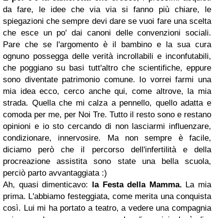
da fare, le idee che via via si fanno più chiare, le
spiegazioni che sempre devi dare se vuoi fare una scelta
che esce un po' dai canoni delle convenzioni sociali.
Pare che se l'argomento è il bambino e la sua cura
ognuno possegga delle verità incrollabili e inconfutabili,
che poggiano su basi tutt'altro che scientifiche, eppure
sono diventate patrimonio comune. Io vorrei farmi una
mia idea ecco, cerco anche qui, come altrove, la mia
strada. Quella che mi calza a pennello, quello adatta e
comoda per me, per Noi Tre. Tutto il resto sono e restano
opinioni e io sto cercando di non lasciarmi influenzare,
condizionare, innervosire. Ma non sempre è facile,
diciamo però che il percorso dell'infertilità e della
procreazione assistita sono state una bella scuola,
perciò parto avvantaggiata :)
Ah, quasi dimenticavo:
la
Festa della Mamma
.
La mia
prima. L'abbiamo festeggiata, come merita una conquista
così. Lui mi ha portato a teatro, a vedere una compagnia