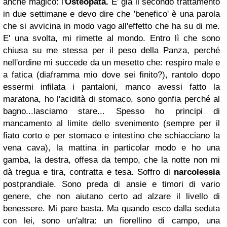
anche magico: l'
Osteopata.
E' già il secondo trattamento
in due settimane e devo dire che 'benefico' è una parola
che si avvicina in modo vago all'effetto che ha su di me.
E' una svolta, mi rimette al mondo. Entro lì che sono
chiusa su me stessa per il peso della Panza, perché
nell'ordine mi succede da un mesetto che: respiro male e
a fatica (diaframma mio dove sei finito?), rantolo dopo
essermi infilata i pantaloni, manco avessi fatto la
maratona, ho l'acidità di stomaco, sono gonfia perché al
bagno...lasciamo stare... Spesso ho principi di
mancamento al limite dello svenimento (sempre per il
fiato corto e per stomaco e intestino che schiacciano la
vena cava), la mattina in particolar modo e ho una
gamba, la destra, offesa da tempo, che la notte non mi
dà tregua e tira, contratta e tesa. Soffro di
narcolessia
postprandiale. Sono preda di ansie e timori di vario
genere, che non aiutano certo ad alzare il livello di
benessere. Mi pare basta. Ma quando esco dalla seduta
con lei, sono un'altra: un fiorellino di campo, una