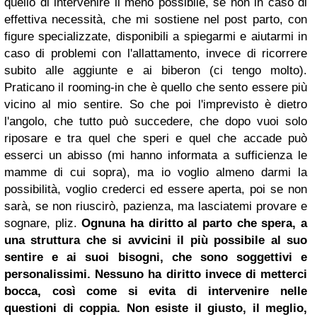
quello di intervenire il meno possibile, se non in caso di
effettiva necessità, che mi sostiene nel post parto, con
figure specializzate, disponibili a spiegarmi e aiutarmi in
caso di problemi con l'allattamento, invece di ricorrere
subito alle aggiunte e ai biberon (ci tengo molto).
Praticano il rooming-in che è quello che sento essere più
vicino al mio sentire. So che poi l'imprevisto è dietro
l'angolo, che tutto può succedere, che dopo vuoi solo
riposare e tra quel che speri e quel che accade può
esserci un abisso (mi hanno informata a sufficienza le
mamme di cui sopra), ma io voglio almeno darmi la
possibilità, voglio crederci ed essere aperta, poi se non
sarà, se non riuscirò, pazienza, ma lasciatemi provare e
sognare, pliz.
Ognuna ha diritto al parto che spera, a
una struttura che si avvicini il più possibile al suo
sentire e ai suoi bisogni, che sono soggettivi e
personalissimi. Nessuno ha diritto invece di metterci
bocca, così come si evita di intervenire nelle
questioni di coppia. Non esiste il giusto, il meglio,