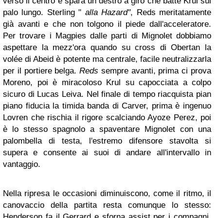
verso il centro e spara un destro a giro che batte Krul sul
palo lungo. Sterling "
alla Hazard"
, Reds meritatamente
già avanti e che non tolgono il piede dall'acceleratore.
Per trovare i Magpies dalle parti di Mignolet dobbiamo
aspettare la mezz'ora quando su cross di Obertan la
volée di Abeid è potente ma centrale, facile neutralizzarla
per il portiere belga.
Reds
sempre avanti, prima ci prova
Moreno, poi è miracoloso Krul su capocciata a colpo
sicuro di Lucas Leiva. Nel finale di tempo riacquista pian
piano fiducia la timida banda di Carver, prima è ingenuo
Lovren che rischia il rigore scalciando Ayoze Perez, poi
è lo stesso spagnolo a spaventare Mignolet con una
palombella di testa, l'estremo difensore stavolta si
supera e consente ai suoi di andare all'intervallo in
vantaggio.
Nella ripresa le occasioni diminuiscono, come il ritmo, il
canovaccio della partita resta comunque lo stesso:
Henderson fa il Gerrard e sforna assist per i compagni,