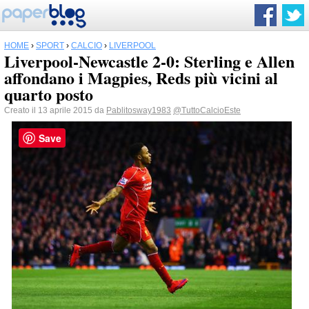
HOME
›
SPORT
›
CALCIO
›
LIVERPOOL
Liverpool-Newcastle 2-0: Sterling e Allen
affondano i Magpies, Reds più vicini al
quarto posto
Creato il 13 aprile 2015 da
Pablitosway1983
@TuttoCalcioEste
Save