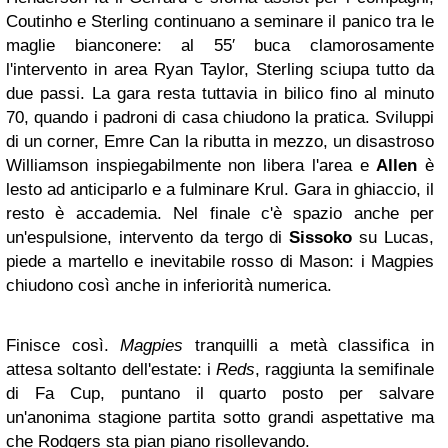
Coutinho e Sterling continuano a seminare il panico tra le
maglie bianconere: al 55′ buca clamorosamente
l'intervento in area Ryan Taylor, Sterling sciupa tutto da
due passi. La gara resta tuttavia in bilico fino al minuto
70, quando i padroni di casa chiudono la pratica. Sviluppi
di un corner, Emre Can la ributta in mezzo, un disastroso
Williamson inspiegabilmente non libera l'area e
Allen
è
lesto ad anticiparlo e a fulminare Krul. Gara in ghiaccio, il
resto è accademia. Nel finale c'è spazio anche per
un'espulsione, intervento da tergo di
Sissoko
su Lucas,
piede a martello e inevitabile rosso di Mason: i Magpies
chiudono così anche in inferiorità numerica.
Finisce così.
Magpies
tranquilli a metà classifica in
attesa soltanto dell'estate: i
Reds
, raggiunta la semifinale
di Fa Cup, puntano il quarto posto per salvare
un'anonima stagione partita sotto grandi aspettative ma
che Rodgers sta pian piano risollevando.