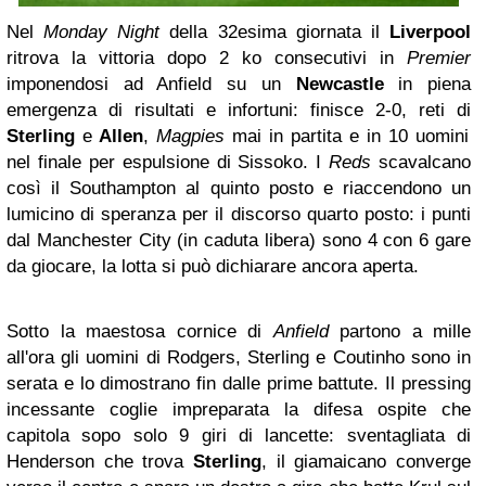
Nel
Monday Night
della 32esima giornata il
Liverpool
ritrova la vittoria dopo 2 ko consecutivi in
Premier
imponendosi ad Anfield su un
Newcastle
in piena
emergenza di risultati e infortuni: finisce 2-0, reti di
Sterling
e
Allen
,
Magpies
mai in partita e in 10 uomini
nel finale per espulsione di Sissoko. I
Reds
scavalcano
così il Southampton al quinto posto e riaccendono un
lumicino di speranza per il discorso quarto posto: i punti
dal Manchester City (in caduta libera) sono 4 con 6 gare
da giocare, la lotta si può dichiarare ancora aperta.
Sotto la maestosa cornice di
Anfield
partono a mille
all'ora gli uomini di Rodgers, Sterling e Coutinho sono in
serata e lo dimostrano fin dalle prime battute. Il pressing
incessante coglie impreparata la difesa ospite che
capitola sopo solo 9 giri di lancette: sventagliata di
Henderson che trova
Sterling
, il giamaicano converge