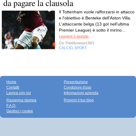
da pagare la clausola
Il Tottenham vuole rafforzarsi in attacco
e l'obiettivo è Benteke dell'Aston Villa.
L'attaccante belga (13 gol nell'ultima
Premier League) è sotto il mirino...
Leggere il seguito
Da
Pablitosway1983
CALCIO
SPORT
,
Home
Presentazione
Contatti
Condizioni d'uso
Lavora con noi
Informazioni azienda
Rassegna stampa
Proponi il tuo blog
F.A.Q.
Gestisci i cookie