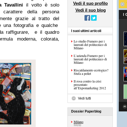
Vedi il suo profilo
a Tavallini
il volto è solo
Vedi il suo blog
l carattere della persona
I
mente grazie al tratto del
le una fotografia e qualche
I suoi ultimi articoli
da raffigurare, e il quadro
ormula moderna, colorata,
Lo studio Fumero per i
laureati del politecnico di
Milano
L’azienda Fumero per i
laureati del politecnico di
Milano
Riscaldamento ecologico?
Stufa a pellet
Il rosa contro la crisi
presentato
all’Expomarketing 2012
Vedi tutti
Dossier Paperblog
Milano
Mete