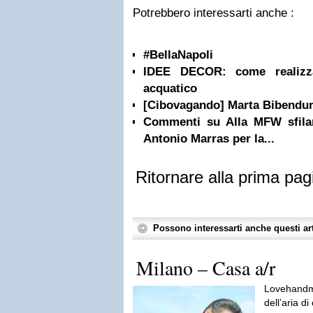
Potrebbero interessarti anche :
#BellaNapoli
IDEE DECOR: come realizza
acquatico
[Cibovagando] Marta Bibendu
Commenti su Alla MFW sfilan
Antonio Marras per la...
Ritornare alla prima pag
Possono interessarti anche questi art
Milano – Casa a/r
Lovehandm
dell’aria di