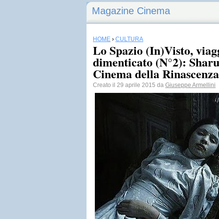
Magazine Cinema
HOME
›
CULTURA
Lo Spazio (In)Visto, viag
dimenticato (N°2): Sharu
Cinema della Rinascenza
Creato il 29 aprile 2015 da
Giuseppe Armellini