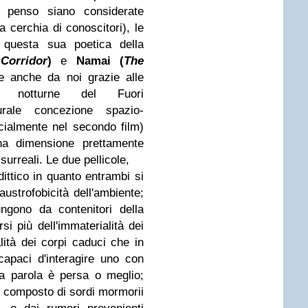
he penso siano considerate
ta cerchia di conoscitori), le
i questa sua poetica della
Corridor
)
e
Namai (
The
ne anche da noi grazie alle
oni notturne del Fuori
rale concezione spazio-
cialmente nel secondo film)
una dimensione prettamente
i surreali. Le due pellicole,
 dittico in quanto entrambi si
ustrofobicità dell'ambiente;
ungono da contenitori della
i più dell'immaterialità dei
alità dei corpi caduci che in
ncapaci d'interagire uno con
, la parola è persa o meglio;
te composto di sordi mormorii