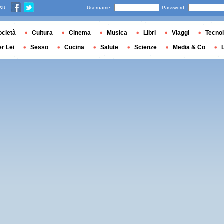
 su
Username
Password
ocietà
Cultura
Cinema
Musica
Libri
Viaggi
Tecnol
er Lei
Sesso
Cucina
Salute
Scienze
Media & Co