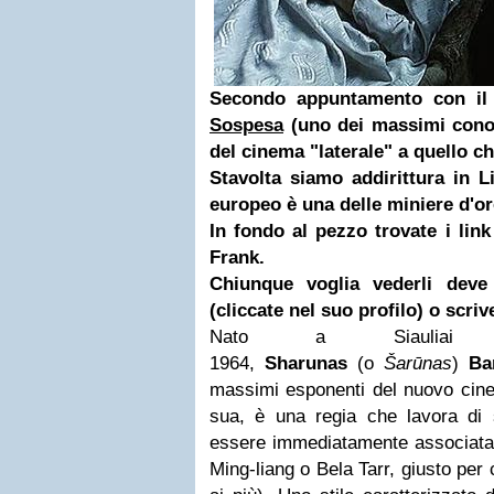
Secondo appuntamento con il
Sospesa
(uno dei massimi conos
del cinema "laterale" a quello c
Stavolta siamo addirittura in Li
europeo è una delle miniere d'oro
In fondo al pezzo trovate i link
Frank.
Chiunque voglia vederli deve 
(cliccate nel suo profilo) o scriv
Nato a Siauliai (L
1964,
Sharunas
(o
Šarūnas
)
Ba
massimi esponenti del nuovo cine
sua, è una regia che lavora di s
essere immediatamente associata a
Ming-liang o Bela Tarr, giusto per