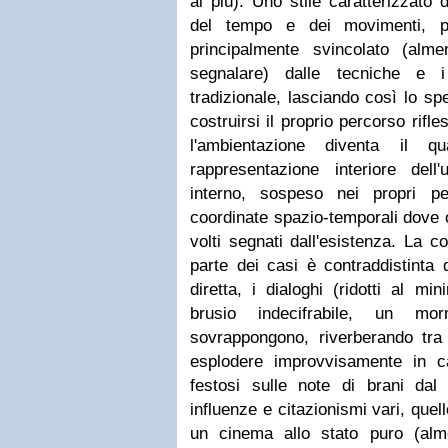
ai più). Uno stile caratterizzato 
del tempo e dei movimenti, pi
principalmente svincolato (al
segnalare) dalle tecniche e i
tradizionale, lasciando così lo spe
costruirsi il proprio percorso rifl
l'ambientazione diventa il q
rappresentazione interiore del
interno, sospeso nei propri pe
coordinate spazio-temporali dove o
volti segnati dall'esistenza. La 
parte dei casi è contraddistinta 
diretta, i dialoghi (ridotti al m
brusio indecifrabile, un m
sovrappongono, riverberando tra
esplodere improvvisamente in c
festosi sulle note di brani dal
influenze e citazionismi vari, quel
un cinema allo stato puro (alm