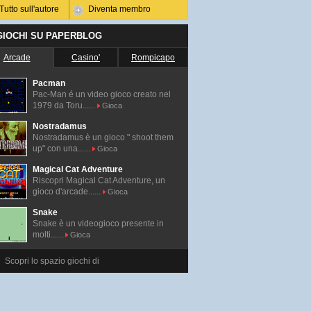
Tutto sull'autore
Diventa membro
 GIOCHI SU PAPERBLOG
Arcade
Casino'
Rompicapo
Pacman
Pac-Man é un video gioco creato nel
1979 da Toru......
Gioca
Nostradamus
Nostradamus è un gioco " shoot them
up" con una......
Gioca
Magical Cat Adventure
Riscopri Magical Cat Adventure, un
gioco d'arcade......
Gioca
Snake
Snake è un videogioco presente in
molti......
Gioca
Scopri lo spazio giochi di