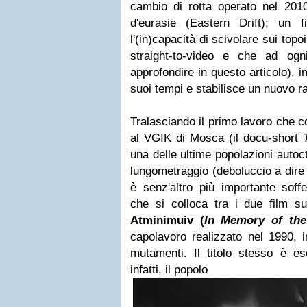
cambio di rotta operato nel 2010
d'eurasie (Eastern Drift); un 
l'(in)capacità di scivolare sui topo
straight-to-video e che ad og
approfondire in questo articolo), i
suoi tempi e stabilisce un nuovo r
Tralasciando il primo lavoro che c
al VGIK di Mosca (il docu-short
una delle ultime popolazioni autoct
lungometraggio (deboluccio a dire 
è senz'altro più importante soff
che si colloca tra i due film su
Atminimuiv (
In Memory of th
capolavoro realizzato nel 1990, in
mutamenti. Il titolo stesso è ese
infatti, il popolo