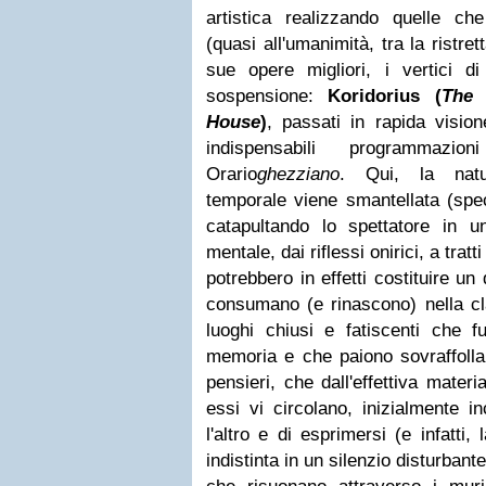
artistica realizzando quelle c
(quasi all'umanimità, tra la ristret
sue opere migliori, i vertici d
sospensione:
Koridorius (
The 
House
)
, passati in rapida visio
indispensabili programmazi
Orario
ghezziano
. Qui, la natu
temporale viene smantellata (spe
catapultando lo spettatore in 
mentale, dai riflessi onirici, a tratt
potrebbero in effetti costituire un
consumano (e rinascono) nella cla
luoghi chiusi e fatiscenti che f
memoria e che paiono sovraffollars
pensieri, che dall'effettiva materi
essi vi circolano, inizialmente i
l'altro e di esprimersi (e infatti
indistinta in un silenzio disturban