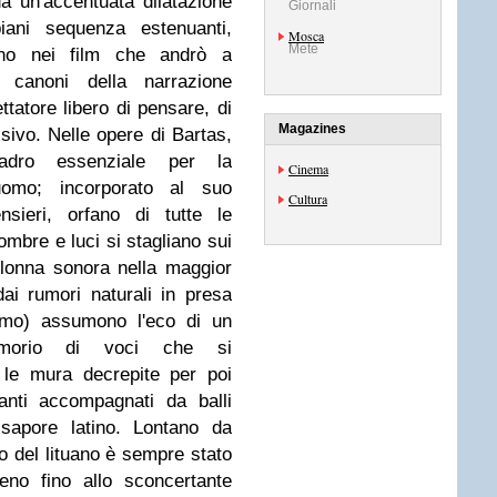
da un'accentuata dilatazione
Giornali
ani sequenza estenuanti,
Mosca
Mete
meno nei film che andrò a
 canoni della narrazione
ttatore libero di pensare, di
Magazines
essivo. Nelle opere di Bartas,
uadro essenziale per la
Cinema
l'uomo; incorporato al suo
Cultura
nsieri, orfano di tutte le
mbre e luci si stagliano sui
colonna sonora nella maggior
dai rumori naturali in presa
inimo) assumono l'eco di un
ormorio di voci che si
 le mura decrepite per poi
anti accompagnati da balli
 sapore latino. Lontano da
lo del lituano è sempre stato
eno fino allo sconcertante