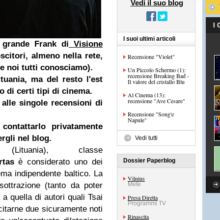
Vedi il suo blog
I
I suoi ultimi articoli
 grande Frank di
Visione
citori, almeno nella rete,
Recensione "Violet"
he noi tutti conosciamo).
Un Piccolo Schermo (1):
recensione Breaking Bad -
tuania, ma del resto l'est
Il valore del cristallo Blu
 di certi tipi di cinema.
Al Cinema (13):
recensione "Ave Cesare"
 alle singole recensioni di
Recensione "Song'e
Napule"
contattarlo privatamente
ergli nel blog.
Vedi tutti
ituania), classe
rtas
è considerato uno dei
Dossier Paperblog
ma indipendente baltico. La
Vilnius
ottrazione (tanto da poter
Mete
 quella di autori quali Tsai
Presa Diretta
Programmi TV
 citarne due sicuramente noti
Rinascita