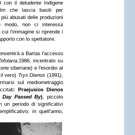
 con il deludente Indigene
film che lascia basiti per
i più abusati delle produzioni
ni modo, non ci interessa
n cui l'immagine si riprende i
apporto con lo spettatore.
onsentirà a Bartas l'accesso
Tofolaria
,1986, incentrato su
one siberiane) e l'esordio al
il vero)
Trys Dienos
(1991),
ermarsi sul mediometraggio
ccitati:
Praejusios Dienos
e Day Passed By
)
, piccolo
 un periodo di significativi
mplificativo; in quell'anno,