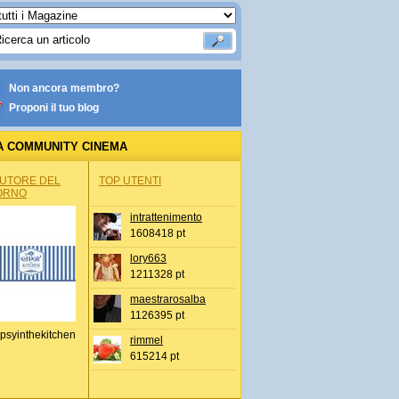
Non ancora membro?
Proponi il tuo blog
A COMMUNITY CINEMA
AUTORE DEL
TOP UTENTI
ORNO
intrattenimento
1608418 pt
lory663
1211328 pt
maestrarosalba
1126395 pt
psyinthekitchen
rimmel
615214 pt