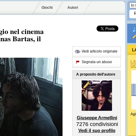
Giochi
Autori
gio nel cinema
nas Bartas, il
L
Vedi articolo originale
L'
Segnala un abuso
GI
A proposito dell'autore
Agi
Giuseppe Armellini
7276
condivisioni
Vedi il suo profilo