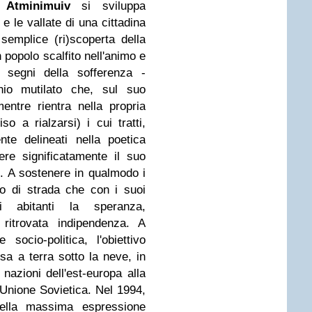
 Atminimuiv
si sviluppa
 e le vallate di una cittadina
 semplice (ri)scoperta della
n popolo scalfito nell'animo e
i segni della sofferenza -
hio mutilato che, sul suo
entre rientra nella propria
 a rialzarsi) i cui tratti,
nte delineati nella poetica
re significatamente il suo
. A sostenere in qualmodo i
aio di strada che con i suoi
i abitanti la speranza,
ritrovata indipendenza. A
socio-politica, l'obiettivo
sa a terra sotto la neve, in
nazioni dell'est-europa alla
'Unione Sovietica. Nel 1994,
della massima espressione