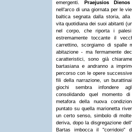
emergenti.
Praejusios Dienos
nell'arco di una giornata per le vie
baltica segnata dalla storia, alla
vita quotidiana dei suoi abitanti (u
nel corpo, che riporta i pales
estremamente toccante il vecc
carrettino, scorgiamo di spalle m
abitazione - ma fermamente deciso
caratteristici, sono già chiarame
bartasiana e andranno a imprime
percorso con le opere successive
fili della narrazione, un burattin
giochi sembra infondere agl
consolidando quel momento di 
metafora della nuova condizione 
puntato su quella marionetta river
un certo senso, simbolo di molte 
deriva, dopo la disgregazione dell
Bartas imbocca il "corridoio" 