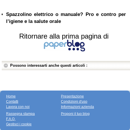
Spazzolino elettrico o manuale? Pro e contro per
l’igiene e la salute orale
Ritornare alla prima pagina di
Possono interessarti anche questi articoli :
Home
Presentazione
Contatti
Condizioni d'uso
Lavora con noi
Informazioni azienda
Rassegna stampa
Proponi il tuo blog
F.A.Q.
Gestisci i cookie