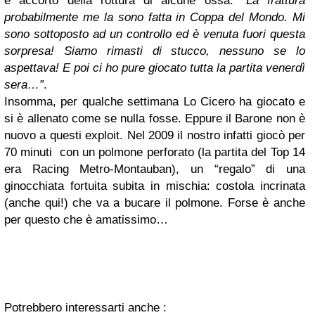
è accorto della rottura di alcune ossa: “
La frattura
probabilmente me la sono fatta in Coppa del Mondo. Mi
sono sottoposto ad un controllo ed è venuta fuori questa
sorpresa! Siamo rimasti di stucco, nessuno se lo
aspettava! E poi ci ho pure giocato tutta la partita venerdì
sera…”
.
Insomma, per qualche settimana Lo Cicero ha giocato e
si è allenato come se nulla fosse. Eppure il Barone non è
nuovo a questi exploit. Nel 2009 il nostro infatti giocò per
70 minuti con un polmone perforato (la partita del Top 14
era Racing Metro-Montauban), un “regalo” di una
ginocchiata fortuita subita in mischia: costola incrinata
(anche qui!) che va a bucare il polmone. Forse è anche
per questo che è amatissimo…
Potrebbero interessarti anche :