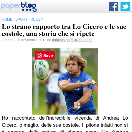
HOME
›
SPORT
›
RUGBY
Lo strano rapporto tra Lo Cicero e le sue
costole, una storia che si ripete
Creato il 18 novembre 2011 da
Ilgrillotalpa
@IlGrillotalpa
Save
Ho raccontato dell’incredibile
vicenda di Andrea Lo
Cicero, o meglio, delle sue costole
. Il pilone infatti non si