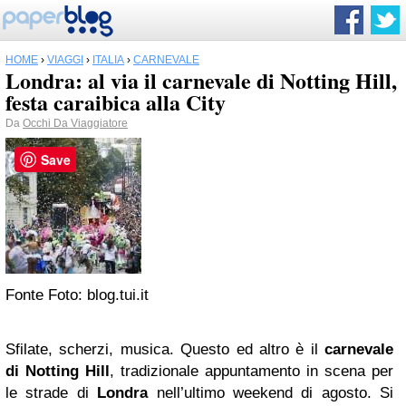
HOME
›
VIAGGI
›
ITALIA
›
CARNEVALE
Londra: al via il carnevale di Notting Hill,
festa caraibica alla City
Da
Occhi Da Viaggiatore
Save
Fonte Foto: blog.tui.it
Sfilate, scherzi, musica. Questo ed altro è il
carnevale
di Notting Hill
, tradizionale appuntamento in scena per
le strade di
Londra
nell’ultimo weekend di agosto. Si