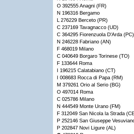
O 392555 Anagni (FR)
N 196316 Bergamo
L 276229 Berceto (PR)
C 237169 Tavagnacco (UD)
C 364295 Fiorenzuola D'Arda (PC)
N 246228 Fabriano (AN)
F 468019 Milano
C 040649 Borgaro Torinese (TO)
F 133644 Roma
I 196215 Calatabiano (CT)
I 008683 Rocca di Papa (RM)
M 379261 Orio al Serio (BG)
O 497014 Roma
C 025786 Milano
N 444549 Monte Urano (FM)
F 312049 San Nicola la Strada (C
P 252146 San Giuseppe Vesuvian
P 202847 Novi Ligure (AL)