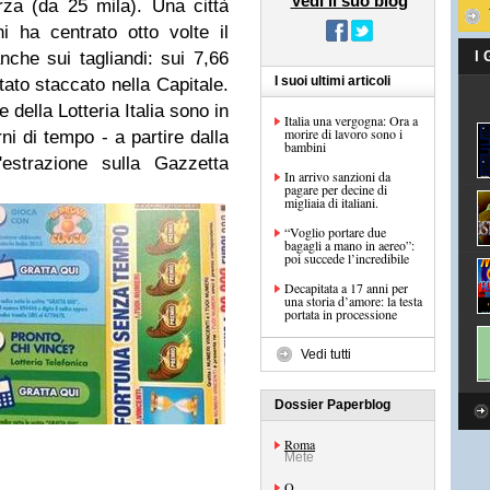
Vedi il suo blog
rza (da 25 mila). Una città
ni ha centrato otto volte il
che sui tagliandi: sui 7,66
I
I suoi ultimi articoli
tato staccato nella Capitale.
e della Lotteria Italia sono in
Italia una vergogna: Ora a
morire di lavoro sono i
ni di tempo - a partire dalla
bambini
l'estrazione sulla Gazzetta
In arrivo sanzioni da
pagare per decine di
migliaia di italiani.
“Voglio portare due
bagagli a mano in aereo”:
poi succede l’incredibile
Decapitata a 17 anni per
una storia d’amore: la testa
portata in processione
Vedi tutti
Dossier Paperblog
Roma
Mete
Q