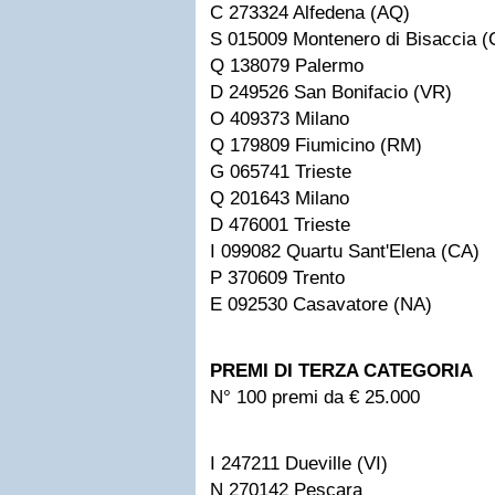
C 273324 Alfedena (AQ)
S 015009 Montenero di Bisaccia (
Q 138079 Palermo
D 249526 San Bonifacio (VR)
O 409373 Milano
Q 179809 Fiumicino (RM)
G 065741 Trieste
Q 201643 Milano
D 476001 Trieste
I 099082 Quartu Sant'Elena (CA)
P 370609 Trento
E 092530 Casavatore (NA)
PREMI DI TERZA CATEGORIA
N° 100 premi da € 25.000
I 247211 Dueville (VI)
N 270142 Pescara