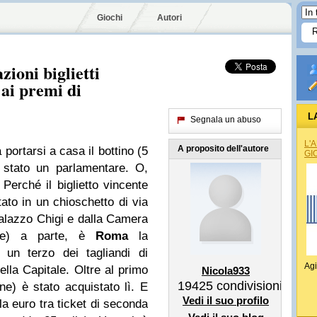
Giochi
Autori
zioni biglietti
 ai premi di
L
Segnala un abuso
L'
A proposito dell'autore
portarsi a casa il bottino (5
GI
 stato un parlamentare. O,
Perché il biglietto vincente
stato in un chioschetto di via
alazzo Chigi e dalla Camera
idie) a parte, è
Roma
la
: un terzo dei tagliandi di
Agi
lla Capitale. Oltre al primo
Nicola933
19425
condivisioni
ne) è stato acquistato lì. E
Vedi il suo profilo
la euro tra ticket di seconda