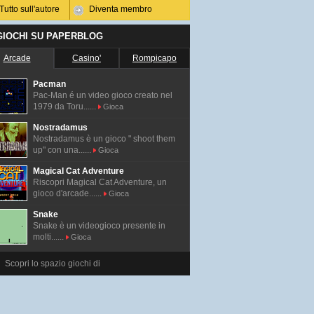
Tutto sull'autore
Diventa membro
 GIOCHI SU PAPERBLOG
Arcade
Casino'
Rompicapo
Pacman
Pac-Man é un video gioco creato nel
1979 da Toru......
Gioca
Nostradamus
Nostradamus è un gioco " shoot them
up" con una......
Gioca
Magical Cat Adventure
Riscopri Magical Cat Adventure, un
gioco d'arcade......
Gioca
Snake
Snake è un videogioco presente in
molti......
Gioca
Scopri lo spazio giochi di