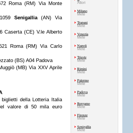
0672 Roma (RM) Via Monte
Attori
Milano
Mete
21059
Senigallia
(AN) Via
Trapani
Mete
 Caserta (CE) V.le Alberto
Venezia
Mete
Napoli
2521 Roma (RM) Via Carlo
Mete
Trieste
ezzato (BS) A04 Padova
Mete
Muggiò (MB) Via XXV Aprile
Rimini
Mete
Palermo
Mete
Padova
A
Mete
iglietti della Lotteria Italia
Bergamo
del valore di 50 mila euro
Mete
Firenze
Mete
Senigallia
Mete