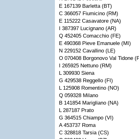
E 167139 Barletta (BT)
C 366057 Fiumicino (RM)
E 115222 Casavatore (NA)
I 387397 Lucignano (AR)
Q 452405 Comacchio (FE)
E 490368 Pieve Emanuele (MI)
N 229152 Cavallino (LE)
O 070408 Borgonovo Val Tidone (
I 265925 Nettuno (RM)
L 309930 Siena
G 429538 Reggello (FI)
L 125908 Romentino (NO)
Q 059328 Milano
B 141854 Marigliano (NA)
L 287187 Prato
G 364515 Chiampo (VI)
A 453737 Roma
C 328818 Tarsia (CS)