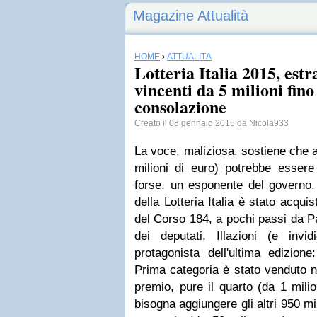
Magazine Attualità
HOME
›
ATTUALITÀ
Lotteria Italia 2015, estra
vincenti da 5 milioni fino
consolazione
Creato il 08 gennaio 2015 da
Nicola933
La voce, maliziosa, sostiene che a 
milioni di euro) potrebbe essere
forse, un esponente del governo. 
della Lotteria Italia è stato acqui
del Corso 184, a pochi passi da P
dei deputati. Illazioni (e inv
protagonista dell'ultima edizione
Prima categoria è stato venduto ne
premio, pure il quarto (da 1 milio
bisogna aggiungere gli altri 950 mi