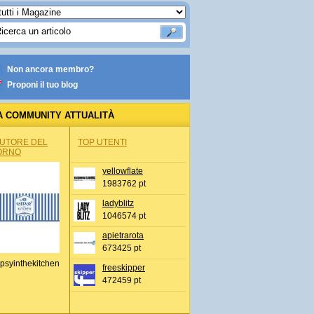
Non ancora membro?
Proponi il tuo blog
A COMMUNITY ATTUALITÀ
AUTORE DEL
TOP UTENTI
ORNO
yellowflate
1983762 pt
ladyblitz
1046574 pt
apietrarota
673425 pt
psyinthekitchen
freeskipper
472459 pt