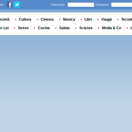
 su
Username
Password
ocietà
Cultura
Cinema
Musica
Libri
Viaggi
Tecnol
er Lei
Sesso
Cucina
Salute
Scienze
Media & Co