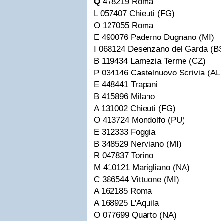
Q
478219 Roma
L 057407 Chieuti (FG)
O 127055 Roma
E 490076 Paderno Dugnano (MI)
I 068124 Desenzano del Garda (B
B 119434 Lamezia Terme (CZ)
P 034146 Castelnuovo Scrivia (AL
E 448441 Trapani
B 415896 Milano
A 131002 Chieuti (FG)
O 413724 Mondolfo (PU)
E 312333 Foggia
B 348529 Nerviano (MI)
R 047837 Torino
M 410121 Marigliano (NA)
C 386544 Vittuone (MI)
A 162185 Roma
A 168925 L'Aquila
O 077699 Quarto (NA)