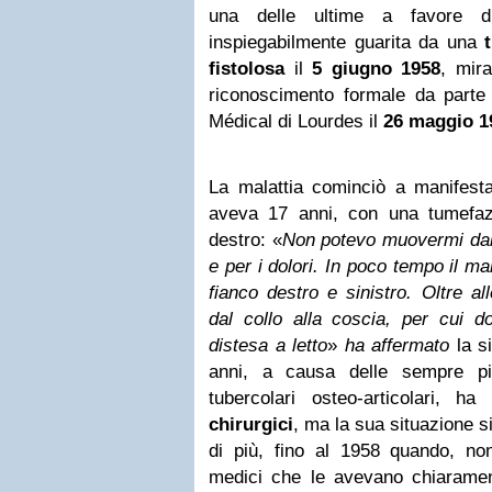
una delle ultime a favore di
inspiegabilmente guarita da una
fistolosa
il
5 giugno 1958
, mira
riconoscimento formale da parte
Médical di Lourdes il
26 maggio 1
La malattia cominciò a manifest
aveva 17 anni, con una tumefaz
destro: «
Non potevo muovermi dal 
e per i dolori. In poco tempo il ma
fianco destro e sinistro. Oltre al
dal collo alla coscia, per cui 
distesa a letto
»
ha affermato
la si
anni, a causa delle sempre pi
tubercolari osteo-articolari, 
chirurgici
, ma la sua situazione s
di più, fino al 1958 quando, non
medici che le avevano chiarame