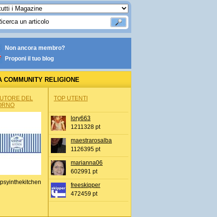
Non ancora membro?
Proponi il tuo blog
A COMMUNITY RELIGIONE
AUTORE DEL
TOP UTENTI
ORNO
lory663
1211328 pt
maestrarosalba
1126395 pt
marianna06
602991 pt
psyinthekitchen
freeskipper
472459 pt