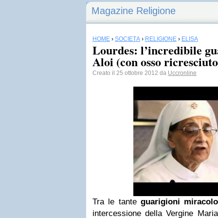
Magazine Religione
HOME
›
SOCIETÀ
›
RELIGIONE
›
ELISA
Lourdes: l’incredibile gu
Aloi (con osso ricresciuto
Creato il 25 ottobre 2012 da
Uccronline
Tra le tante
guarigioni miracol
intercessione della Vergine Mari