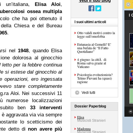
Vedi il suo blog
 un’italiana,
Elisa Aloi
,
tubercolosi
ossea multipla
I
colo che ha poi ottenuto il
I suoi ultimi articoli
 della Chiesa e del Bureau
965
.
Otto validi motivi contro la
legge sull’omofobia
Eutanasia al Gemelli? E’
una bufala de “Il Fatto
arsi nel
1948
, quando Elisa
Quotidiano”
ione dolorosa al ginocchio
4 giugno: la cittĂ di
Roma salva grazie al
letto per la febbre continua
Vaticano
le si estese dal ginocchio al
Psicologia evoluzionista?
Telmo Pievani ha (quasi)
le operazioni, ero ingessata
ragione
dovevo stare completamente
g.ra Aloi. Nei successivi 11
Vedi tutti
ù numerose localizzazioni
Dossier Paperblog
ha subito ben
33 interventi
i è aggravata via via sempre
Elisa
Musicisti Stranieri
ostante lo scetticismo dei
nte detto di
non avere più
Madonna
Musicisti Stranieri