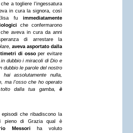
che a togliere l’ingessatura
va in cura la signora, così
 Elisa fu
immediatamente
ologici
che confermarono
re che aveva in cura da anni
eranza di arrestare la
olare,
aveva asportato dalla
timetri di osso
per evitare
in dubbio i miracoli di Dio e
n dubbio le parole del nostro
 hai assolutamente nulla,
e, ma l’osso che ho operato
tolto dalla tua gamba,
è
 episodi che ribadiscono la
sì pieno di Grazia qual è
orio Messori
ha voluto