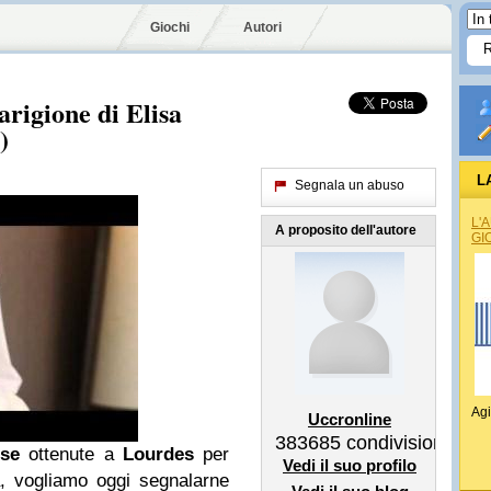
Giochi
Autori
arigione di Elisa
)
L
Segnala un abuso
L'
A proposito dell'autore
GI
Agi
Uccronline
383685
condivisioni
ose
ottenute a
Lourdes
per
Vedi il suo profilo
a, vogliamo oggi segnalarne