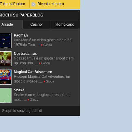
Tutto sull'autore
Diventa membro
 GIOCHI SU PAPERBLOG
Arcade
Casino'
Rompicapo
Pacman
Pac-Man é un video gioco creato nel
1979 da Toru......
Gioca
Nostradamus
Nostradamus è un gioco " shoot them
up" con una......
Gioca
Magical Cat Adventure
Riscopri Magical Cat Adventure, un
gioco d'arcade......
Gioca
Snake
Snake è un videogioco presente in
molti......
Gioca
Scopri lo spazio giochi di