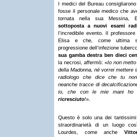
I medici del Bureau consigliarono 
fosse il personale medico che ave
tornata nella sua Messina,
sottoposta a nuovi esami radi
l’incredibile evento. Il professo
Elisa e che, come ultima sp
progressione dell’infezione tuberc
sua gamba destra ben dieci cen
la necrosi, affermò: «
Io non metto 
della Madonna, né vorrei mettere i
radiologo che dice che tu non
neanche tracce di decalcificazion
io, che con le mie mani ho 
ricresciuto
!
».
Questo è solo una dei tantissimi
straordinarietà di un luogo co
Lourdes, come anche
Vitt