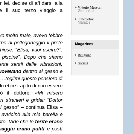
 lei, decise di affidarsi alla
Vittorio Messori
re il suo terzo viaggio a
Giornalisti
Tubercolosi
Malattie
vo molto male, avevo febbre
rno di pellegrinaggio il prete
Magazines
hiese: “Elisa, vuoi uscire?”.
Religione
e piscine”. Dopo che siamo
Società
nte sentii delle vibrazioni,
uovevano
dentro al gesso e
e…toglimi questo pensiero di
o ebbe capito di non essere
mò il dottore: «
Mi misero
ri stranieri e gridai: “Dottor
al gesso”
– continua Elisa –
 avvicinò alla mia barella e
ato. Vide che le
ferite erano
naggio erano puliti
e posti