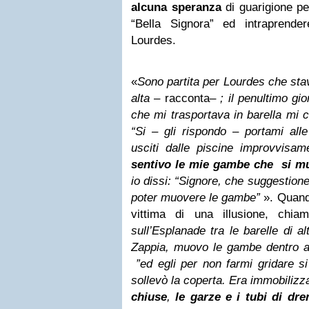
alcuna speranza
di guarigione per
“Bella Signora” ed intraprende
Lourdes.
«
Sono partita per Lourdes che sta
alta
– racconta–
; il penultimo gio
che mi trasportava in barella mi c
“Si – gli rispondo – portami all
usciti dalle piscine improvvisame
sentivo le mie gambe che si m
io dissi: “Signore, che suggestion
poter muovere le gambe”
». Quand
vittima di una illusione, chia
sull’Esplanade tra le barelle di alt
Zappia, muovo le gambe dentro 
”ed egli per non farmi gridare si
sollevò la coperta. Era immobilizz
chiuse
,
le garze e i tubi di dre