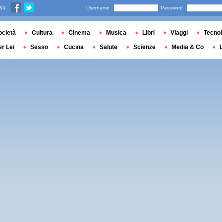
 su
Username
Password
ocietà
Cultura
Cinema
Musica
Libri
Viaggi
Tecnol
er Lei
Sesso
Cucina
Salute
Scienze
Media & Co