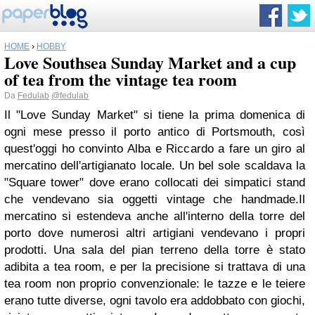
HOME
›
HOBBY
Love Southsea Sunday Market and a cup
of tea from the vintage tea room
Da
Fedulab
@fedulab
Il "Love Sunday Market" si tiene la prima domenica di
ogni mese presso il porto antico di Portsmouth, così
quest'oggi ho convinto Alba e Riccardo a fare un giro al
mercatino dell'artigianato locale. Un bel sole scaldava la
"Square tower" dove erano collocati dei simpatici stand
che vendevano sia oggetti vintage che handmade.Il
mercatino si estendeva anche all'interno della torre del
porto dove numerosi altri artigiani vendevano i propri
prodotti. Una sala del pian terreno della torre è stato
adibita a tea room, e per la precisione si trattava di una
tea room non proprio convenzionale: le tazze e le teiere
erano tutte diverse, ogni tavolo era addobbato con giochi,