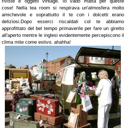
riviste e oggetti vintage. Io vado matta per queste
cose! Nella tea room si respirava un'atmosfera molto
amichevole e soprattutto il te con i dolcetti erano
deliziosi.Dopo esserci riscaldati col te abbiamo
approfittato del bel tempo primaverile per fare un giretto
all'aperto mentre le inglesi evidentemente percepiscono il
clima mite come estivo. ahahha!