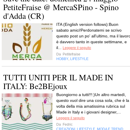
PetiteFraise @ MercaSPino - Spino
d'Adda (CR)
ITA (English version follows):Buon
sabato amici!Perdonatemi se scrivo
questo post un po' all'ultimo, ma il lavor
è davvero tanto in queste settimane, e
il...
Leggere il seguito
Da
Petitefraise
HOBBY
LIFESTYLE
,
TUTTI UNITI PER IL MADE IN
ITALY: Be2BEjoux
Buongiorno a tutti!!!:)Un altro martedì,
questo vuol dire una cosa sola, che è la
volta della mia amatissima rubrica sul
Made in Italy e i giovani designer,...
Leggere il seguito
Da
Fedric
CREAZIONI
LIFESTYLE
MODA E TREND
,
,