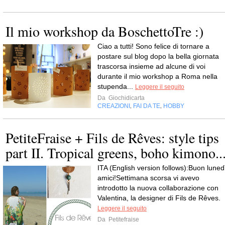
Il mio workshop da BoschettoTre :)
Ciao a tutti! Sono felice di tornare a
postare sul blog dopo la bella giornata
trascorsa insieme ad alcune di voi
durante il mio workshop a Roma nella
stupenda...
Leggere il seguito
Da
Giochidicarta
CREAZIONI
FAI DA TE
HOBBY
,
,
PetiteFraise + Fils de Rêves: style tips
part II. Tropical greens, boho kimono..
ITA (English version follows):Buon luned
amici!Settimana scorsa vi avevo
introdotto la nuova collaborazione con
Valentina, la designer di Fils de Rêves.
Leggere il seguito
Da
Petitefraise