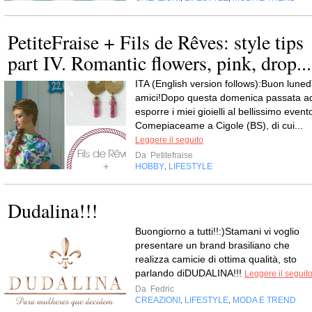
PetiteFraise + Fils de Rêves: style tips
part IV. Romantic flowers, pink, drop...
ITA (English version follows):Buon luned
amici!Dopo questa domenica passata a
esporre i miei gioielli al bellissimo event
Comepiaceame a Cigole (BS), di cui...
Leggere il seguito
Da
Petitefraise
HOBBY
LIFESTYLE
,
Dudalina!!!
Buongiorno a tutti!!:)Stamani vi voglio
presentare un brand brasiliano che
realizza camicie di ottima qualità, sto
parlando diDUDALINA!!!
Leggere il seguit
Da
Fedric
CREAZIONI
LIFESTYLE
MODA E TREND
,
,