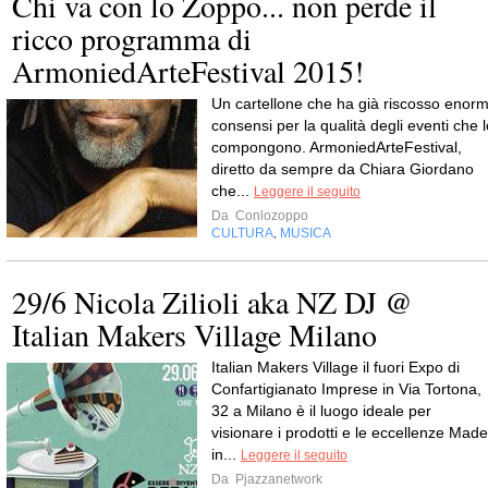
Chi va con lo Zoppo... non perde il
ricco programma di
ArmoniedArteFestival 2015!
Un cartellone che ha già riscosso enorm
consensi per la qualità degli eventi che l
compongono. ArmoniedArteFestival,
diretto da sempre da Chiara Giordano
che...
Leggere il seguito
Da
Conlozoppo
CULTURA
MUSICA
,
29/6 Nicola Zilioli aka NZ DJ @
Italian Makers Village Milano
Italian Makers Village il fuori Expo di
Confartigianato Imprese in Via Tortona,
32 a Milano è il luogo ideale per
visionare i prodotti e le eccellenze Made
in...
Leggere il seguito
Da
Pjazzanetwork