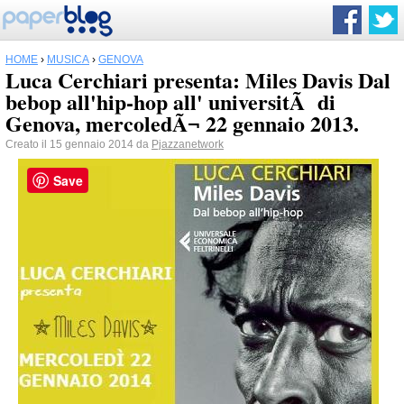
HOME
›
MUSICA
›
GENOVA
Luca Cerchiari presenta: Miles Davis Dal
bebop all'hip-hop all' universitÃ di
Genova, mercoledÃ¬ 22 gennaio 2013.
Creato il 15 gennaio 2014 da
Pjazzanetwork
Save