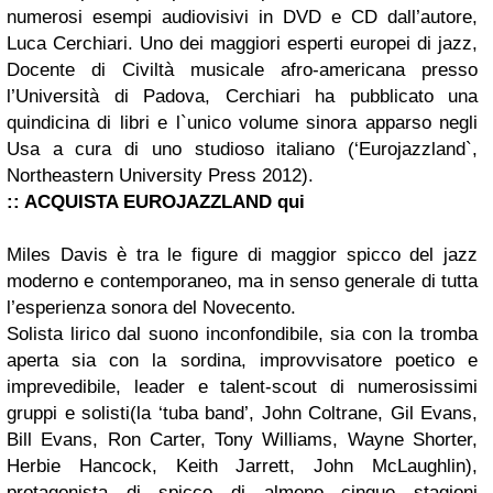
numerosi esempi audiovisivi in DVD e CD dall’autore,
Luca Cerchiari. Uno dei maggiori esperti europei di jazz,
Docente di Civiltà musicale afro-americana presso
l’Università di Padova, Cerchiari ha pubblicato una
quindicina di libri e l`unico volume sinora apparso negli
Usa a cura di uno studioso italiano (‘Eurojazzland`,
Northeastern University Press 2012).
:: ACQUISTA EUROJAZZLAND
qui
Miles Davis è tra le figure di maggior spicco del jazz
moderno e contemporaneo, ma in senso generale di tutta
l’esperienza sonora del Novecento.
Solista lirico dal suono inconfondibile, sia con la tromba
aperta sia con la sordina, improvvisatore poetico e
imprevedibile, leader e talent-scout di numerosissimi
gruppi e solisti(la ‘tuba band’, John Coltrane, Gil Evans,
Bill Evans, Ron Carter, Tony Williams, Wayne Shorter,
Herbie Hancock, Keith Jarrett, John McLaughlin),
protagonista di spicco di almeno cinque stagioni