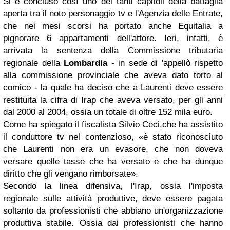
Si è concluso così uno dei tanti capitoli della battaglia
aperta tra il noto personaggio tv e l'Agenzia delle Entrate,
che nei mesi scorsi ha portato anche Equitalia a
pignorare 6 appartamenti dell'attore. Ieri, infatti, è
arrivata la sentenza della Commissione tributaria
regionale della
Lombardia
- in sede di 'appellò rispetto
alla commissione provinciale che aveva dato torto al
comico - la quale ha deciso che a Laurenti deve essere
restituita la cifra di Irap che aveva versato, per gli anni
dal 2000 al 2004, ossia un totale di oltre 152 mila euro.
Come ha spiegato il fiscalista Silvio Ceci,che ha assistito
il conduttore tv nel contenzioso, «è stato riconosciuto
che Laurenti non era un evasore, che non doveva
versare quelle tasse che ha versato e che ha dunque
diritto che gli vengano rimborsate».
Secondo la linea difensiva, l'Irap, ossia l'imposta
regionale sulle attività produttive, deve essere pagata
soltanto da professionisti che abbiano un'organizzazione
produttiva stabile. Ossia dai professionisti che hanno