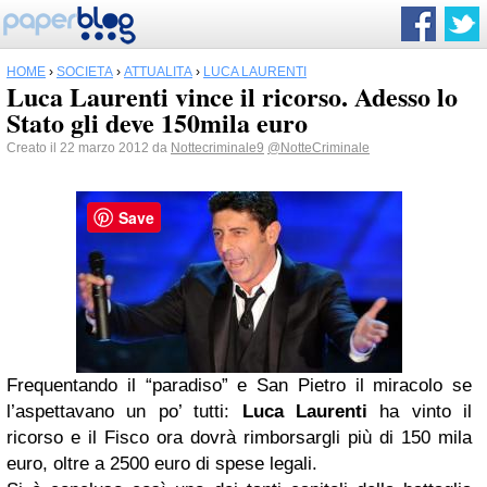
HOME
›
SOCIETÀ
›
ATTUALITÀ
›
LUCA LAURENTI
Luca Laurenti vince il ricorso. Adesso lo
Stato gli deve 150mila euro
Creato il 22 marzo 2012 da
Nottecriminale9
@NotteCriminale
Save
Frequentando il “paradiso” e San Pietro il miracolo se
l’aspettavano un po’ tutti:
Luca Laurenti
ha vinto il
ricorso e il Fisco ora dovrà rimborsargli più di 150 mila
euro, oltre a 2500 euro di spese legali.