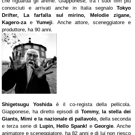
che riguarda gli anime. Giapponese, tra i suoi film più
conosciuti e arrivati anche in Italia segnalo
Tokyo
Drifter, La farfalla sul mirino, Melodie zigane,
Kagero-za
e
Yumeji
. Anche attore, sceneggiatore e
produttore, ha 90 anni.
Shigetsugu Yoshida
è il co-regista della pellicola.
Giapponese, ha diretto episodi di
Tommy, la stella dei
Giants, Mimi e la nazionale di pallavolo,
della seconda
e terza serie di
Lupin, Hello Spank!
e
Georgie
. Anche
animatore e sceneggiatore, ha 82 anni e di lui non riesco