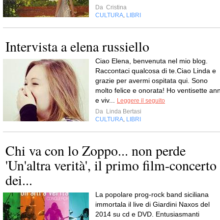
Da
Cristina
CULTURA
LIBRI
,
Intervista a elena russiello
Ciao Elena, benvenuta nel mio blog.
Raccontaci qualcosa di te.Ciao Linda e
grazie per avermi ospitata qui. Sono
molto felice e onorata! Ho ventisette ann
e viv...
Leggere il seguito
Da
Linda Bertasi
CULTURA
LIBRI
,
Chi va con lo Zoppo... non perde
'Un'altra verità', il primo film-concerto
dei...
La popolare prog-rock band siciliana
immortala il live di Giardini Naxos del
2014 su cd e DVD. Entusiasmanti