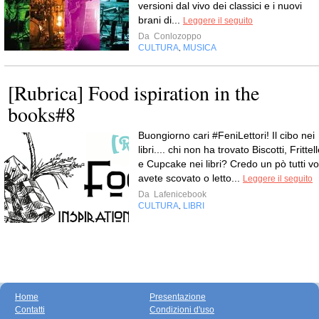
versioni dal vivo dei classici e i nuovi
brani di...
Leggere il seguito
Da
Conlozoppo
CULTURA
MUSICA
,
[Rubrica] Food ispiration in the
books#8
Buongiorno cari #FeniLettori! Il cibo nei
libri.... chi non ha trovato Biscotti, Frittel
e Cupcake nei libri? Credo un pò tutti vo
avete scovato o letto...
Leggere il seguito
Da
Lafenicebook
CULTURA
LIBRI
,
Home
Presentazione
Contatti
Condizioni d'uso