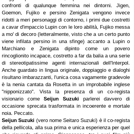
confronti di qualunque femmina nei dintorni. Jigen,
Goemon, Fujiko e persino Zenigata vengono invece
ridotti a meri personaggi di contorno, i primi due costretti
a cavar d'impaccio Lupin con le loro abilità, Fujiko messa
a mo' di decoro (letteralmente, visto che a un certo punto
viene infilata persino in una sfinge) accanto a Lupin o
Marchiano e Zenigata dipinto come un povero
rincoglionito incapace, costretto a far da balia a una serie
di stereotipatissime agenti internazionali dell'Interpol.
Anche guardato in lingua originale, doppiaggio e dialoghi
risultano imbarazzanti, l'unica cosa vagamente gradevole
è la nenia cantata da Rosetta in un improbabile inglese
"nipponizzato". Vista la presenza di un co-regista
visionario come
Seijun Suzuki
parlerei davvero di
occasione sprecata trasformata in incoerente e mortale
noia. Peccato.
Seijun Suzuki
(vero nome Seitaro Suzuki) è il co-regista
della pellicola, alla sua prima e unica esperienza per quel