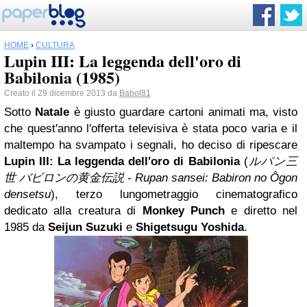
HOME
›
CULTURA
Lupin III: La leggenda dell'oro di
Babilonia (1985)
Creato il 29 dicembre 2013 da
Babol81
Sotto
Natale
è giusto guardare cartoni animati ma, visto
che quest'anno l'offerta televisiva è stata poco varia e il
maltempo ha svampato i segnali, ho deciso di ripescare
Lupin III: La leggenda dell'oro di Babilonia
(
ルパン三
世 バビロンの黄金伝説 -
Rupan sansei: Babiron no Ôgon
densetsu
), terzo lungometraggio cinematografico
dedicato alla creatura di
Monkey Punch
e diretto nel
1985 da
Seijun Suzuki
e
Shigetsugu Yoshida
.