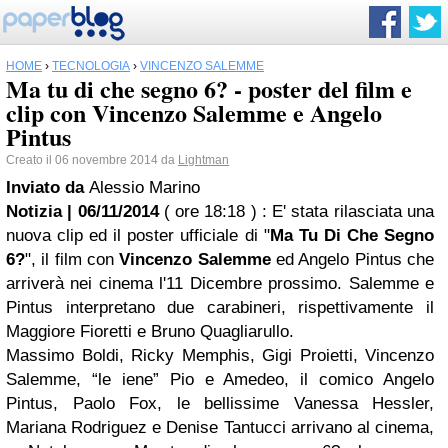
HOME
›
TECNOLOGIA
›
VINCENZO SALEMME
Ma tu di che segno 6? - poster del film e
clip con Vincenzo Salemme e Angelo
Pintus
Creato il 06 novembre 2014 da
Lightman
Inviato da
Alessio Marino
Notizia | 06/11/2014
( ore 18:18 )
: E' stata rilasciata una
nuova clip ed il poster ufficiale di "
Ma Tu Di Che Segno
6?
", il film con
Vincenzo Salemme
ed Angelo Pintus che
arriverà nei cinema l'11 Dicembre prossimo. Salemme e
Pintus interpretano due carabineri, rispettivamente il
Maggiore Fioretti e Bruno Quagliarullo.
Massimo Boldi, Ricky Memphis, Gigi Proietti, Vincenzo
Salemme, “le iene” Pio e Amedeo, il comico Angelo
Pintus, Paolo Fox, le bellissime Vanessa Hessler,
Mariana Rodriguez e Denise Tantucci arrivano al cinema,