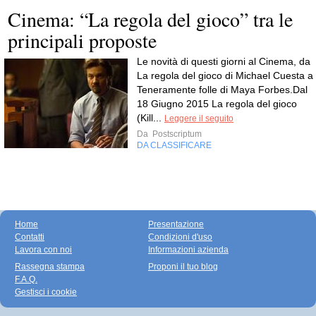
Cinema: “La regola del gioco” tra le
principali proposte
Le novità di questi giorni al Cinema, da
La regola del gioco di Michael Cuesta a
Teneramente folle di Maya Forbes.Dal
18 Giugno 2015 La regola del gioco
(Kill...
Leggere il seguito
Da
Postscriptum
DA CLASSIFICARE
Home
Presentazione
Contatti
Condizioni d'uso
Lavora con noi
Informazioni azienda
Rassegna stampa
Proponi il tuo blog
F.A.Q.
Gestisci i cookie