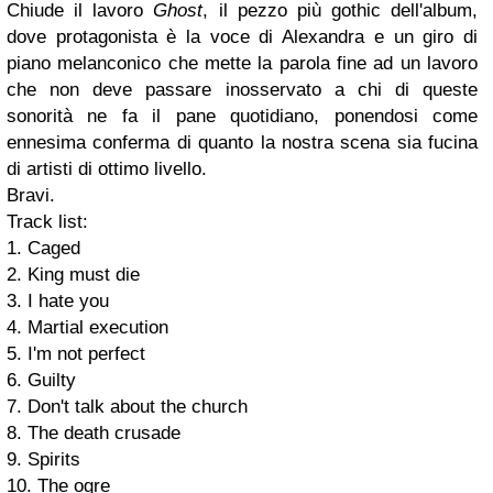
Chiude il lavoro
Ghost
, il pezzo più gothic dell'album,
dove protagonista è la voce di Alexandra e un giro di
piano melanconico che mette la parola fine ad un lavoro
che non deve passare inosservato a chi di queste
sonorità ne fa il pane quotidiano, ponendosi come
ennesima conferma di quanto la nostra scena sia fucina
di artisti di ottimo livello.
Bravi.
Track list:
1. Caged
2. King must die
3. I hate you
4. Martial execution
5. I'm not perfect
6. Guilty
7. Don't talk about the church
8. The death crusade
9. Spirits
10. The ogre