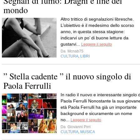
Segnali di fumo: Draghi e fine del
mondo
Altro trittico di segnalazioni libresche.
L’obiettivo è il medesimo dello scorso
anno, in questa stessa stagione:
indicarvi un po’ di buone letture da
gustarvi...
Leggere il seguito
Da
Mcnab75
CULTURA
LIBRI
,
” Stella cadente ” il nuovo singolo di
Paola Ferrulli
In radio il nuovo e interessante singolo d
Paola Ferrulli Nonostante la sua giovan
età Paola Ferrulli ha già un importante
background e sicuramente un nome
no...
Leggere il seguito
Da
Giovanni Pirri
CULTURA
MUSICA
,