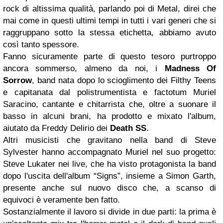
rock di altissima qualità, parlando poi di Metal, direi che
mai come in questi ultimi tempi in tutti i vari generi che si
raggruppano sotto la stessa etichetta, abbiamo avuto
così tanto spessore.
Fanno sicuramente parte di questo tesoro purtroppo
ancora sommerso, almeno da noi, i
Madness Of
Sorrow
, band nata dopo lo scioglimento dei Filthy Teens
e capitanata dal polistrumentista e factotum Muriel
Saracino, cantante e chitarrista che, oltre a suonare il
basso in alcuni brani, ha prodotto e mixato l'album,
aiutato da Freddy Delirio dei
Death SS
.
Altri musicisti che gravitano nella band di Steve
Sylvester hanno accompagnato Muriel nel suo progetto:
Steve Lukater nei live, che ha visto protagonista la band
dopo l'uscita dell'album “Signs”, insieme a Simon Garth,
presente anche sul nuovo disco che, a scanso di
equivoci è veramente ben fatto.
Sostanzialmente il lavoro si divide in due parti: la prima è