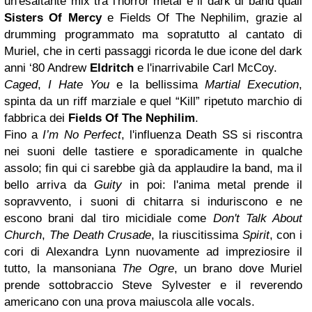
un'esaltante mix tra l'horror metal e il dark di band quali
Sisters Of Mercy
e Fields Of The Nephilim, grazie al
drumming programmato ma sopratutto al cantato di
Muriel, che in certi passaggi ricorda le due icone del dark
anni ‘80 Andrew
Eldritch
e l'inarrivabile Carl McCoy.
Caged
,
I Hate You
e la bellissima
Martial Execution
,
spinta da un riff marziale e quel “Kill” ripetuto marchio di
fabbrica dei
Fields Of The Nephilim
.
Fino a
I’m No Perfect
, l'influenza Death SS si riscontra
nei suoni delle tastiere e sporadicamente in qualche
assolo; fin qui ci sarebbe già da applaudire la band, ma il
bello arriva da
Guity
in poi: l'anima metal prende il
sopravvento, i suoni di chitarra si induriscono e ne
escono brani dal tiro micidiale come
Don't Talk About
Church
,
The Death Crusade
, la riuscitissima
Spirit
, con i
cori di Alexandra Lynn nuovamente ad impreziosire il
tutto, la mansoniana
The Ogre
, un brano dove Muriel
prende sottobraccio Steve Sylvester e il reverendo
americano con una prova maiuscola alle vocals.