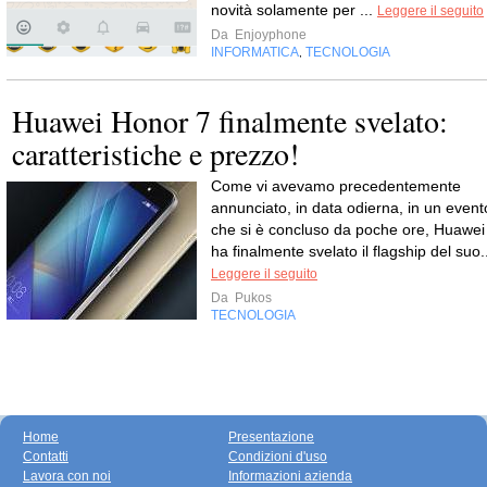
novità solamente per ...
Leggere il seguito
Da
Enjoyphone
INFORMATICA
TECNOLOGIA
,
Huawei Honor 7 finalmente svelato:
caratteristiche e prezzo!
Come vi avevamo precedentemente
annunciato, in data odierna, in un event
che si è concluso da poche ore, Huawei
ha finalmente svelato il flagship del suo.
Leggere il seguito
Da
Pukos
TECNOLOGIA
Home
Presentazione
Contatti
Condizioni d'uso
Lavora con noi
Informazioni azienda