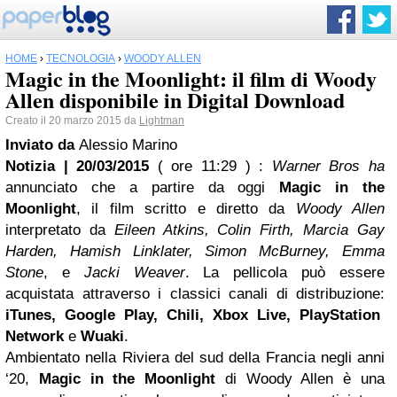
HOME
›
TECNOLOGIA
›
WOODY ALLEN
Magic in the Moonlight: il film di Woody
Allen disponibile in Digital Download
Creato il 20 marzo 2015 da
Lightman
Inviato da
Alessio Marino
Notizia | 20/03/2015
( ore 11:29 )
:
Warner Bros ha
annunciato che a partire da oggi
Magic in the
Moonlight
, il film scritto e diretto da
Woody Allen
interpretato da
Eileen Atkins, Colin Firth, Marcia Gay
Harden, Hamish Linklater, Simon McBurney, Emma
Stone
, e
Jacki Weaver
. La pellicola può essere
acquistata attraverso i classici canali di distribuzione:
iTunes, Google Play, Chili, Xbox Live, PlayStation
Network
e
Wuaki
.
Ambientato nella Riviera del sud della Francia negli anni
‘20,
Magic in the Moonlight
di Woody Allen è una