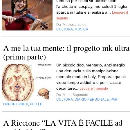
famosa per i suoi virtuosismi con
l’archetto in cosplay, mercoledì 1 luglio
sbarca in Italia e si esibirà a...
Leggere il
seguito
Da
Musicstarsblog
CULTURA
MUSICA
,
A me la tua mente: il progetto mk ultra
(prima parte)
Un piccolo documentario, anzi meglio
una denuncia sulla manipolazione
mentale made in Italy. Preparai questi
video tempo addietro e poi li lasciai
decantare...
Leggere il seguito
Da
Marta Saponaro
CULTURA
DIARIO PERSONALE
PARI
,
,
OPPORTUNITÀ
PER LEI
,
A Riccione “LA VITA È FACILE ad