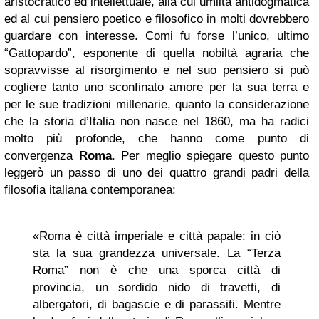
aristocratico ed intellettuale, alla cui umiltà antidogmatica
ed al cui pensiero poetico e filosofico in molti dovrebbero
guardare con interesse. Comi fu forse l’unico, ultimo
“Gattopardo”, esponente di quella nobiltà agraria che
sopravvisse al risorgimento e nel suo pensiero si può
cogliere tanto uno sconfinato amore per la sua terra e
per le sue tradizioni millenarie, quanto la considerazione
che la storia d’Italia non nasce nel 1860, ma ha radici
molto più profonde, che hanno come punto di
convergenza
Roma
. Per meglio spiegare questo punto
leggerò un passo di uno dei quattro grandi padri della
filosofia italiana contemporanea:
«Roma è città imperiale e città papale: in ciò
sta la sua grandezza universale. La “Terza
Roma” non è che una sporca città di
provincia, un sordido nido di travetti, di
albergatori, di bagascie e di parassiti. Mentre