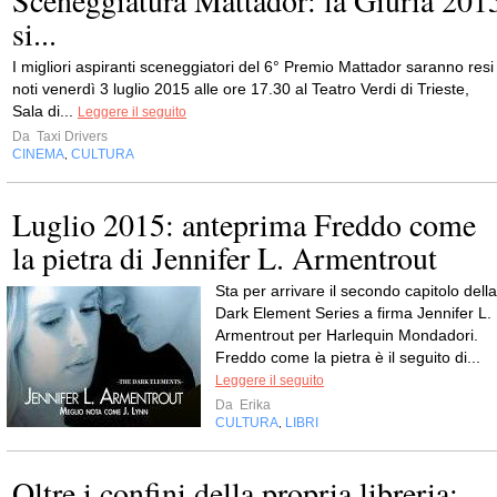
Sceneggiatura Mattador: la Giuria 201
si...
I migliori aspiranti sceneggiatori del 6° Premio Mattador saranno resi
noti venerdì 3 luglio 2015 alle ore 17.30 al Teatro Verdi di Trieste,
Sala di...
Leggere il seguito
Da
Taxi Drivers
CINEMA
CULTURA
,
Luglio 2015: anteprima Freddo come
la pietra di Jennifer L. Armentrout
Sta per arrivare il secondo capitolo della
Dark Element Series a firma Jennifer L.
Armentrout per Harlequin Mondadori.
Freddo come la pietra è il seguito di...
Leggere il seguito
Da
Erika
CULTURA
LIBRI
,
Oltre i confini della propria libreria: