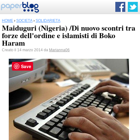
HOME
›
SOCIETÀ
›
SOLIDARIETÀ
Maiduguri (Nigeria) /Di nuovo scontri tra
forze dell'ordine e islamisti di Boko
Haram
Creato il 14 marzo 2014 da
Marianna06
Save