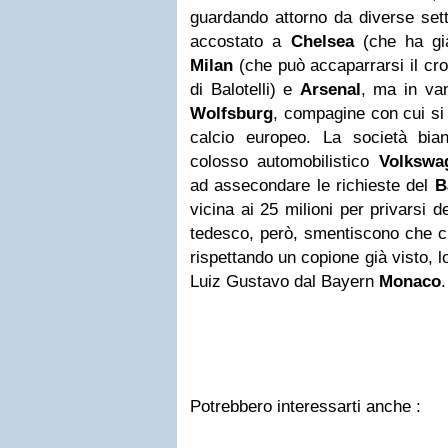
guardando attorno da diverse set
accostato a
Chelsea
(che ha già
Milan
(che può accaparrarsi il cro
di Balotelli) e
Arsenal
, ma in van
Wolfsburg
, compagine con cui si
calcio europeo. La società bian
colosso automobilistico
Volkswa
ad assecondare le richieste del
B
vicina ai 25 milioni per privarsi de
tedesco, però, smentiscono che ci 
rispettando un copione già visto, l
Luiz Gustavo dal Bayern
Monaco
.
Potrebbero interessarti anche :