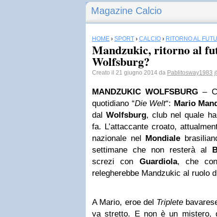
Magazine Calcio
HOME
›
SPORT
›
CALCIO
›
RITORNO AL FUT
Mandzukic, ritorno al fut
Wolfsburg?
Creato il 21 giugno 2014 da
Pablitosway1983
MANDZUKIC WOLFSBURG
– Cl
quotidiano “
Die Welt
“:
Mario Man
dal
Wolfsburg
, club nel quale ha
fa. L’attaccante croato, attualme
nazionale nel
Mondiale
brasilian
settimane che non resterà al
B
screzi con
Guardiola
, che con
relegherebbe Mandzukic al ruolo d
A Mario, eroe del
Triplete
bavarese 
va stretto. E non è un mistero, q