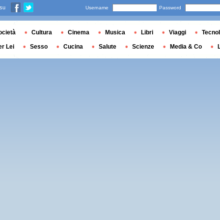
 su
Username
Password
ocietà
Cultura
Cinema
Musica
Libri
Viaggi
Tecnol
er Lei
Sesso
Cucina
Salute
Scienze
Media & Co