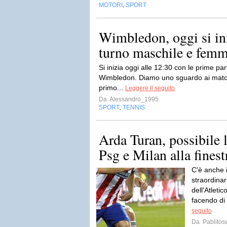
MOTORI
SPORT
,
Wimbledon, oggi si ini
turno maschile e femm
Si inizia oggi alle 12:30 con le prime par
Wimbledon. Diamo uno sguardo ai match 
primo...
Leggere il seguito
Da
Alessandro_1995
SPORT
TENNIS
,
Arda Turan, possibile l
Psg e Milan alla finest
C'è anche i
straordina
dell'Atleti
facendo di 
seguito
Da
Pablito