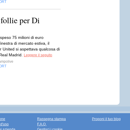
ORT
ollie per Di
speso 75 milioni di euro
finestra di mercato estiva, il
 United si aspettava qualcosa di
 Real Madrid.
Leggere il seguito
ampolive
ORT
one
Rassegna stampa
Proponi il tuo blog
 d'uso
F.A.Q.
ni azienda
Gestisci i cookie