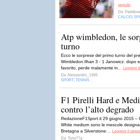
seguito
Da
Pablito
CALCIO
SP
,
Atp wimbledon, le sor
turno
Ecco le sorprese del primo turno del pre
Wimbledon:Ilhan 3 - 1 Janowicz: dopo es
favorito, perde malamente in...
Leggere il
Da
Alessandro_1995
SPORT
TENNIS
,
F1 Pirelli Hard e Med
contro l’alto degrado
RedazioneF1Sport.it 29 giugno 2015 – 
White medium sono le mescole designat
Bretagna a Silverstone:...
Leggere il segui
Da
Tony77g