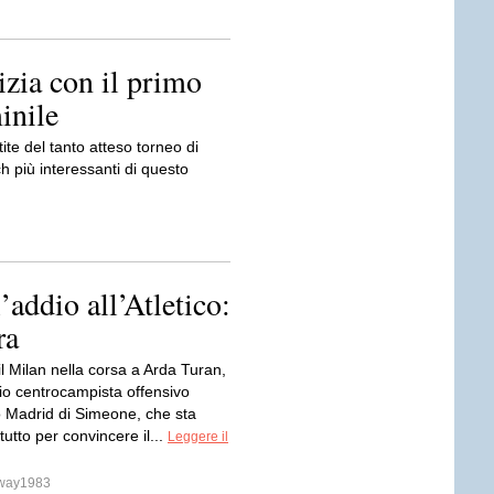
zia con il primo
inile
tite del tanto atteso torneo di
più interessanti di questo
’addio all’Atletico:
ra
l Milan nella corsa a Arda Turan,
rio centrocampista offensivo
co Madrid di Simeone, che sta
tutto per convincere il...
Leggere il
sway1983