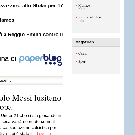
o svizzero allo Stoke per 17
Monaco
Mete
Ritorno al futuro
 Ramos
Film
rà a Reggio Emilia contro il
Magazines
Calcio
ina di
Sport
icoli :
colo Messi lusitano
ropa
 Under 21 che si sta giocando in
 ceca verrà ricordato come il
a consacrazione calcistica per
lva. Lui è stato il...
Leggere il