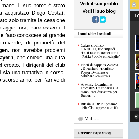
Vedi il suo profilo
timane. Il suo nome è stato
Vedi il suo blog
 acquistato Diego Costa),
I
ato solo tramite la cessione
taggio, ora, pare esserci il
I suoi ultimi articoli
 è fatto conoscere al grande
co-verde, di proprietà del
Calcio sfogliato-
GANEFO, le olimpiadi
gen
, non avrebbe problemi
ribelli raccontate nel libro
“Patria Popolo e medaglie”
ayern
, che chiede una cifra
l croato. I dirigenti del club
Finali di coppa in Zambia
e Swaziland: trionfano
sia una trattativa in corso,
Power Dynamos e
Mbabane Swallows
o scorso anno, per l’arrivo di
Arsenal, Tottenham o
Leicester? Calendario alla
mano, sarà durissima per
Ranieri…
Russia 2018: le speranze
della Cina appese a un filo
Vedi tutti
Dossier Paperblog