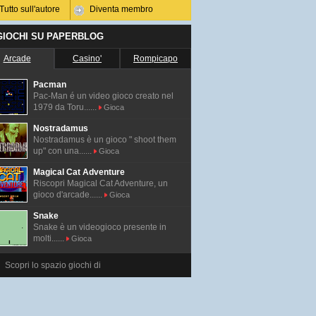
Tutto sull'autore
Diventa membro
 GIOCHI SU PAPERBLOG
Arcade
Casino'
Rompicapo
Pacman
Pac-Man é un video gioco creato nel
1979 da Toru......
Gioca
Nostradamus
Nostradamus è un gioco " shoot them
up" con una......
Gioca
Magical Cat Adventure
Riscopri Magical Cat Adventure, un
gioco d'arcade......
Gioca
Snake
Snake è un videogioco presente in
molti......
Gioca
Scopri lo spazio giochi di