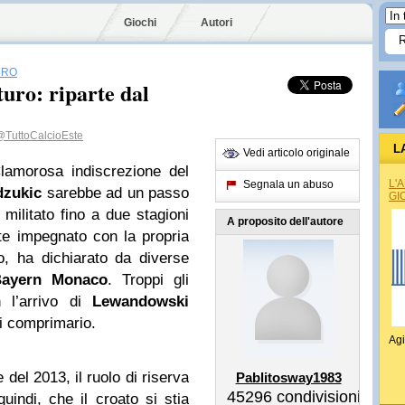
Giochi
Autori
URO
uro: riparte dal
@TuttoCalcioEste
L
Vedi articolo originale
amorosa indiscrezione del
L'
Segnala un abuso
dzukic
sarebbe ad un passo
GI
 militato fino a due stagioni
A proposito dell'autore
nte impegnato con la propria
o, ha dichiarato da diverse
ayern Monaco
. Troppi gli
 l’arrivo di
Lewandowski
i comprimario.
Agi
del 2013, il ruolo di riserva
Pablitosway1983
45296
condivisioni
uindi, che il croato si stia