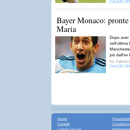
CALCIO
SP
,
Bayer Monaco: pronte f
Maria
Dopo aver 
nell'ultima 
Manchester
più dall'ex
Da
Fattorec
CALCIO
SP
,
Home
Presentazi
Contatti
Condizioni
Lavora con noi
Informazio