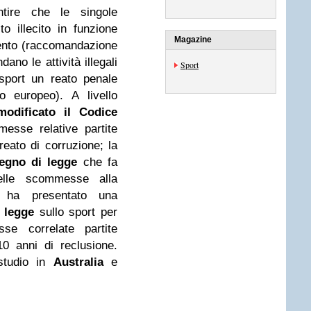
ntire che le singole
to illecito in funzione
Magazine
ento (raccomandazione
ano le attività illegali
Sport
 sport un reato penale
o europeo). A livello
modificato il Codice
esse relative partite
eato di corruzione; la
egno di legge
che fa
lle scommesse alla
ha presentato una
 legge
sullo sport per
se correlate partite
10 anni di reclusione.
 studio in
Australia
e