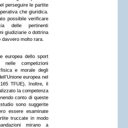
nel perseguire le partite
perativa che giuridica.
o possibile verificare
cia delle pertinenti
ni giudiziarie o dottrina
è davvero molto rara.
e europea dello sport
à nelle competizioni
 fisica e morale degli
 dell’Unione europea nel
 165 TFUE). Inoltre, il
alizzato la competenza
enendo conto di queste
 studio sono suggerite
ero essere esaminate
tite truccate in modo
andazioni mirano a