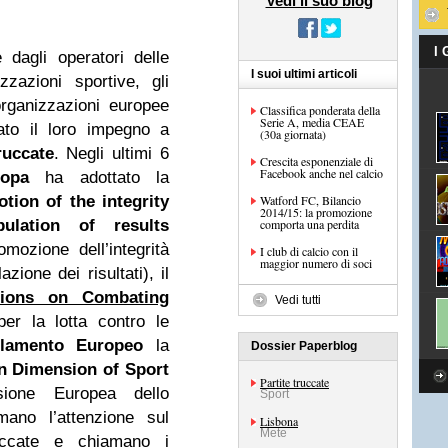
Vedi il suo blog
I
e dagli operatori delle
I suoi ultimi articoli
zazioni sportive, gli
rganizzazioni europee
Classifica ponderata della
Serie A, media CEAE
ato il loro impegno a
(30a giornata)
ruccate
. Negli ultimi 6
Crescita esponenziale di
Facebook anche nel calcio
ropa
ha adottato la
ion of the integrity
Watford FC, Bilancio
2014/15: la promozione
ulation of results
comporta una perdita
ozione dell’integrità
I club di calcio con il
maggior numero di soci
zione dei risultati), il
sions on Combating
Vedi tutti
er la lotta contro le
rlamento Europeo
la
Dossier Paperblog
n Dimension of Sport
Partite truccate
sione Europea dello
Sport
mano l’attenzione sul
Lisbona
Mete
ruccate e chiamano i