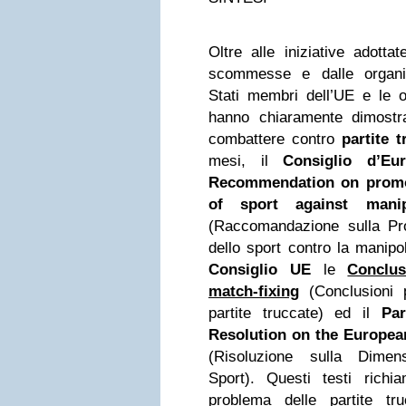
Oltre alle iniziative adottat
scommesse e dalle organiz
Stati membri dell’UE e le o
hanno chiaramente dimostr
combattere contro
partite t
mesi, il
Consiglio d’Eu
Recommendation on promot
of sport against manip
(Raccomandazione sulla Prom
dello sport contro la manipola
Consiglio UE
le
Conclu
match-fixing
(Conclusioni p
partite truccate) ed il
Pa
Resolution on the Europea
(Risoluzione sulla Dimen
Sport). Questi testi richia
problema delle partite t