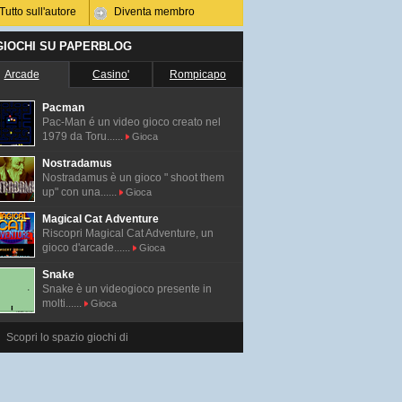
Tutto sull'autore
Diventa membro
 GIOCHI SU PAPERBLOG
Arcade
Casino'
Rompicapo
Pacman
Pac-Man é un video gioco creato nel
1979 da Toru......
Gioca
Nostradamus
Nostradamus è un gioco " shoot them
up" con una......
Gioca
Magical Cat Adventure
Riscopri Magical Cat Adventure, un
gioco d'arcade......
Gioca
Snake
Snake è un videogioco presente in
molti......
Gioca
Scopri lo spazio giochi di