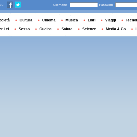
 su
Username
Password
ocietà
Cultura
Cinema
Musica
Libri
Viaggi
Tecnol
er Lei
Sesso
Cucina
Salute
Scienze
Media & Co