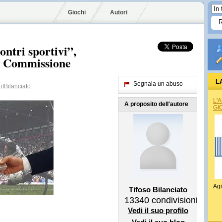
Giochi
Autori
ntri sportivi”,
la Commissione
L
Segnala un abuso
fBilanciato
L'
A proposito dell'autore
GI
Agi
Tifoso Bilanciato
13340
condivisioni
Vedi il suo profilo