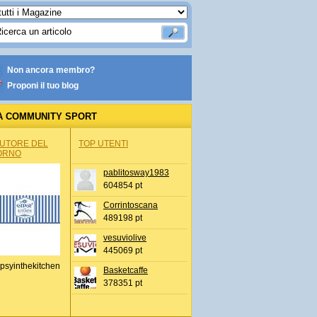
Non ancora membro?
Proponi il tuo blog
A COMMUNITY SPORT
AUTORE DEL
TOP UTENTI
ORNO
pablitosway1983
604854 pt
Corrintoscana
489198 pt
vesuviolive
445069 pt
psyinthekitchen
Basketcaffe
378351 pt