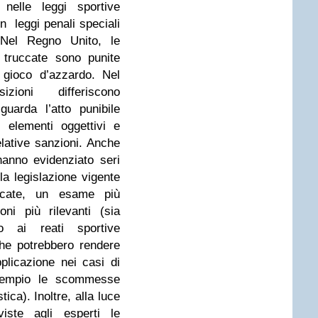
 nelle leggi sportive
n leggi penali speciali
. Nel Regno Unito, le
 truccate sono punite
 gioco d’azzardo. Nel
zioni differiscono
uarda l’atto punibile
 elementi oggettivi e
relative sanzioni. Anche
 hanno evidenziato seri
lla legislazione vigente
uccate, un esame più
oni più rilevanti (sia
o ai reati sportive
he potrebbero rendere
applicazione nei casi di
sempio le scommesse
tica). Inoltre, alla luce
viste agli esperti le