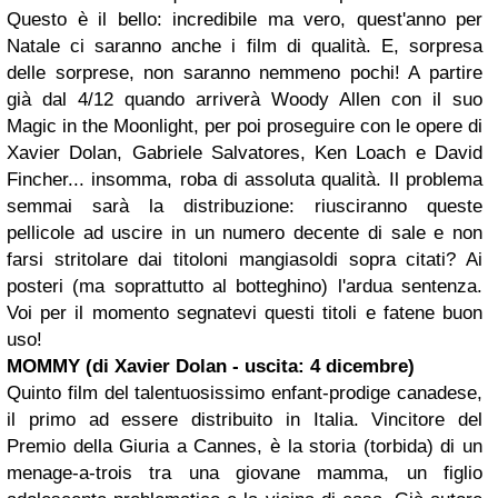
Questo è il bello: incredibile ma vero, quest'anno per
Natale ci saranno anche i film di qualità. E, sorpresa
delle sorprese, non saranno nemmeno pochi! A partire
già dal 4/12 quando arriverà
Woody Allen
con il suo
Magic in the Moonlight,
per poi proseguire con le opere di
Xavier Dolan, Gabriele Salvatores, Ken Loach e David
Fincher...
insomma, roba di assoluta qualità. Il problema
semmai sarà la distribuzione: riusciranno queste
pellicole ad uscire in un numero decente di sale e non
farsi stritolare dai titoloni mangiasoldi sopra citati? Ai
posteri (ma soprattutto al botteghino) l'ardua sentenza.
Voi per il momento segnatevi questi titoli e fatene buon
uso!
MOMMY (di Xavier Dolan - uscita: 4 dicembre)
Quinto film del talentuosissimo enfant-prodige canadese,
il primo ad essere distribuito in Italia. Vincitore del
Premio della Giuria a Cannes, è la storia (torbida) di un
menage-a-trois tra una giovane mamma, un figlio