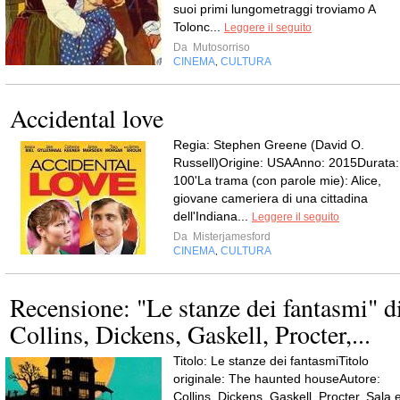
suoi primi lungometraggi troviamo A
Tolonc...
Leggere il seguito
Da
Mutosorriso
CINEMA
CULTURA
,
Accidental love
Regia: Stephen Greene (David O.
Russell)Origine: USAAnno: 2015Durata:
100'La trama (con parole mie): Alice,
giovane cameriera di una cittadina
dell'Indiana...
Leggere il seguito
Da
Misterjamesford
CINEMA
CULTURA
,
Recensione: "Le stanze dei fantasmi" d
Collins, Dickens, Gaskell, Procter,...
Titolo: Le stanze dei fantasmiTitolo
originale: The haunted houseAutore:
Collins, Dickens, Gaskell, Procter, Sala 