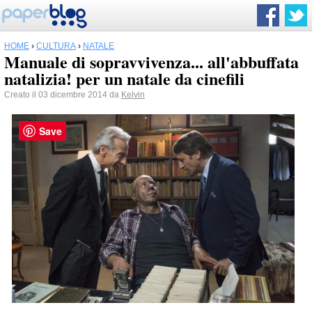
HOME
›
CULTURA
›
NATALE
Manuale di sopravvivenza... all'abbuffata
natalizia! per un natale da cinefili
Creato il 03 dicembre 2014 da
Kelvin
Save