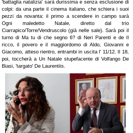
'battaglia natalizia' sarà durissima e senza esclusione di
colpi: da una parte il cinema italiano, che schiera i suoi
pezzi da novanta: il primo a scendere in campo sarà
Ogni maledetto Natale,
diretto dal trio
Ciarrapico/Torre/Vendruscolo
(già nelle sale). Sarà poi il
turno di
Ma tu di che segno 6?
di
Neri Parenti
e de
Il
ricco, il povero e il maggiordomo
di
Aldo, Giovanni e
Giacomo,
atteso rientro, entrambi in uscita l' 11/12. Il 18,
poi, toccherà a
Un Natale stupefacente
di
Volfango De
Biasi,
'targato'
De Laurentiis.