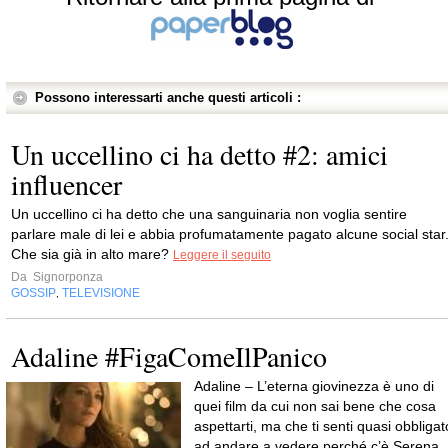
Possono interessarti anche questi articoli :
Un uccellino ci ha detto #2: amici
influencer
Un uccellino ci ha detto che una sanguinaria non voglia sentire
parlare male di lei e abbia profumatamente pagato alcune social star
Che sia già in alto mare?
Leggere il seguito
Da
Signorponza
GOSSIP
TELEVISIONE
,
Adaline #FigaComeIlPanico
Adaline – L’eterna giovinezza è uno di
quei film da cui non sai bene che cosa
aspettarti, ma che ti senti quasi obbligat
ad andare a vedere perché c’è Serena..