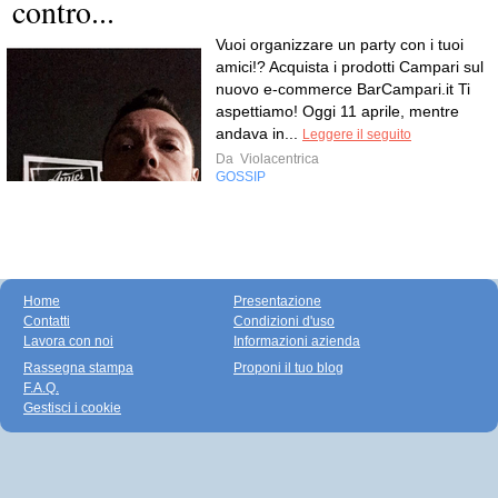
contro...
Vuoi organizzare un party con i tuoi
amici!? Acquista i prodotti Campari sul
nuovo e-commerce BarCampari.it Ti
aspettiamo! Oggi 11 aprile, mentre
andava in...
Leggere il seguito
Da
Violacentrica
GOSSIP
Home
Presentazione
Contatti
Condizioni d'uso
Lavora con noi
Informazioni azienda
Rassegna stampa
Proponi il tuo blog
F.A.Q.
Gestisci i cookie