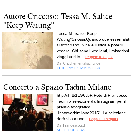
Autore Criccoso: Tessa M. Salice
"Keep Waiting"
Tessa M. Salice"Keep
Waiting"Sinossi:Quando due esseri alati
si scontrano, Nina è l’unica a poterli
vedere. Chi sono i Veglianti, i misteriosi
viaggiatori in...
Leggere il seguito
Da
Cricchementaliscrittrice
EDITORIA E STAMPA
LIBRI
,
Concerto a Spazio Tadini Milano
http://ift.tt/1LG6JbR Foto di Francesco
Tadini o selezione da Instagram per il
premio fotografico
"Instaworldmilano2015″. La selezione
darà vita a una...
Leggere il seguito
Da
Francescotadini
ARTE
CULTURA
,