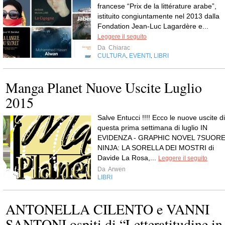
francese “Prix de la littérature arabe”,
istituito congiuntamente nel 2013 dalla
Fondation Jean-Luc Lagardère e...
Leggere il seguito
Da
Chiarac
CULTURA
EVENTI
LIBRI
,
,
Manga Planet Nuove Uscite Luglio
2015
Salve Entucci !!!! Ecco le nuove uscite di
questa prima settimana di luglio IN
EVIDENZA - GRAPHIC NOVEL 7SUOR
NINJA: LA SORELLA DEI MOSTRI di
Davide La Rosa,...
Leggere il seguito
Da
Arwen
LIBRI
ANTONELLA CILENTO e VANNI
SANTONI ospiti di “Letteratitudine in