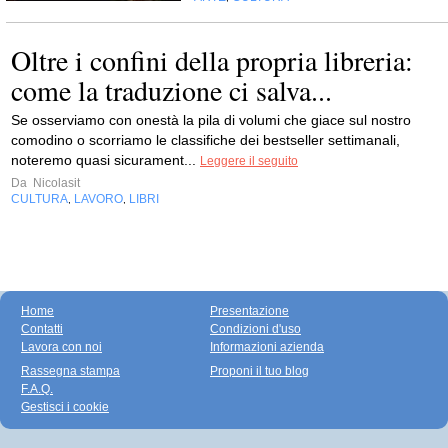
Oltre i confini della propria libreria:
come la traduzione ci salva...
Se osserviamo con onestà la pila di volumi che giace sul nostro
comodino o scorriamo le classifiche dei bestseller settimanali,
noteremo quasi sicurament...
Leggere il seguito
Da
Nicolasit
CULTURA
LAVORO
LIBRI
,
,
Home
Presentazione
Contatti
Condizioni d'uso
Lavora con noi
Informazioni azienda
Rassegna stampa
Proponi il tuo blog
F.A.Q.
Gestisci i cookie