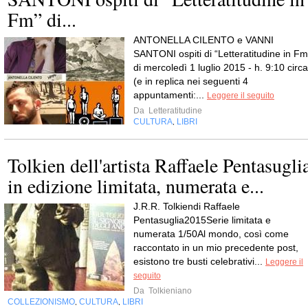
Fm” di...
ANTONELLA CILENTO e VANNI
SANTONI ospiti di “Letteratitudine in Fm
di mercoledì 1 luglio 2015 - h. 9:10 circa
(e in replica nei seguenti 4
appuntamenti:...
Leggere il seguito
Da
Letteratitudine
CULTURA
LIBRI
,
Tolkien dell'artista Raffaele Pentasugli
in edizione limitata, numerata e...
J.R.R. Tolkiendi Raffaele
Pentasuglia2015Serie limitata e
numerata 1/50Al mondo, così come
raccontato in un mio precedente post,
esistono tre busti celebrativi...
Leggere il
seguito
Da
Tolkieniano
COLLEZIONISMO
CULTURA
LIBRI
,
,