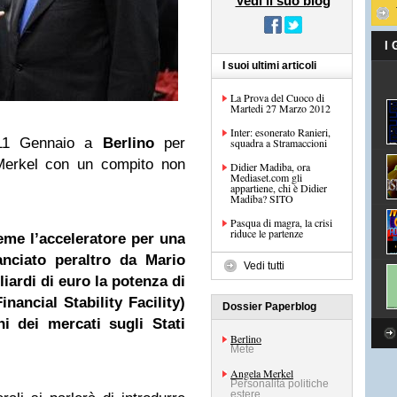
Vedi il suo blog
I
I suoi ultimi articoli
La Prova del Cuoco di
Martedi 27 Marzo 2012
Inter: esonerato Ranieri,
 11 Gennaio a
Berlino
per
squadra a Stramaccioni
 Merkel con un compito non
Didier Madiba, ora
Mediaset.com gli
appartiene, chi è Didier
Madiba? SITO
Pasqua di magra, la crisi
riduce le partenze
eme l’acceleratore per una
lanciato peraltro da Mario
Vedi tutti
liardi di euro la potenza di
nancial Stability Facility)
Dossier Paperblog
i dei mercati sugli Stati
Berlino
Mete
Angela Merkel
Personalità politiche
estere