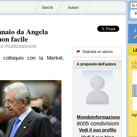
Giochi
Autori
naio da Angela
on facile
ne
@matteopartenope
L
Segnala un abuso
colloquio con la Merkel,
L'
A proposito dell'autore
GI
Agi
Mondoinformazione
8005
condivisioni
Vedi il suo profilo