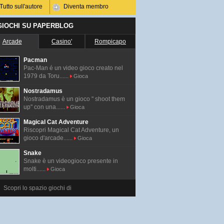
Tutto sull'autore
Diventa membro
 GIOCHI SU PAPERBLOG
Arcade
Casino'
Rompicapo
Pacman
Pac-Man é un video gioco creato nel
1979 da Toru......
Gioca
Nostradamus
Nostradamus è un gioco " shoot them
up" con una......
Gioca
Magical Cat Adventure
Riscopri Magical Cat Adventure, un
gioco d'arcade......
Gioca
Snake
Snake è un videogioco presente in
molti......
Gioca
Scopri lo spazio giochi di