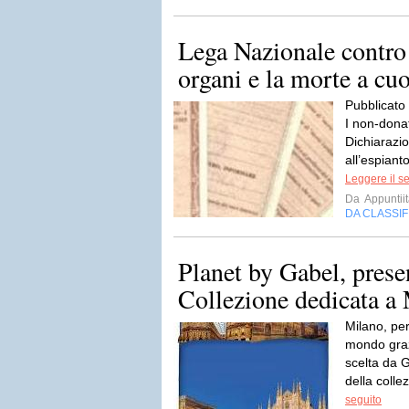
Lega Nazionale contro
organi e la morte a cuo
Pubblicato
I non-dona
Dichiarazi
all’espianto
Leggere il s
Da
Appuntiit
DA CLASSI
Planet by Gabel, pres
Collezione dedicata a
Milano, per
mondo graz
scelta da 
della colle
seguito