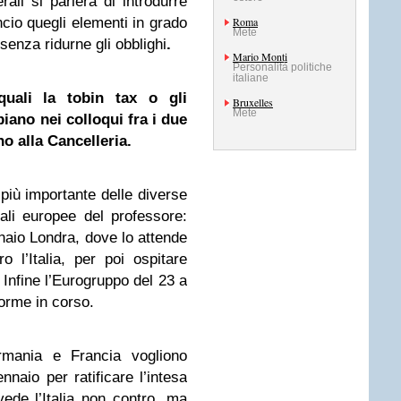
erali si parlerà di introdurre
ancio quegli elementi in grado
Roma
Mete
senza ridurne gli obblighi
.
Mario Monti
Personalità politiche
italiane
quali la tobin tax o gli
Bruxelles
Mete
ano nei colloqui fra i due
no alla Cancelleria.
 più importante delle diverse
ali europee del professore:
nnaio Londra, dove lo attende
 l’Italia, per poi ospitare
 Infine l’Eurogruppo del 23 a
iforme in corso.
rmania e Francia vogliono
ennaio per ratificare l’intesa
ede l’Italia non contro, ma