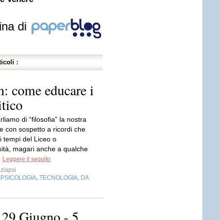
ina di
icoli :
n: come educare i
itico
iamo di “filosofia” la nostra
e con sospetto a ricordi che
i tempi del Liceo o
rsità, magari anche a qualche
.
Leggere il seguito
ziapsi
PSICOLOGIA
TECNOLOGIA
DA
,
,
,
 Giugno - 5