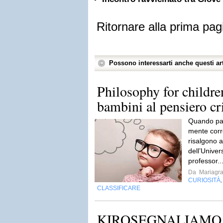
Ritornare alla prima pag
Possono interessarti anche questi art
Philosophy for childre
bambini al pensiero cr
Quando parl
mente corr
risalgono a
dell’Unive
professor..
Da
Mariagra
CURIOSITÀ
CLASSIFICARE
KIROSEGNALIAMO 29