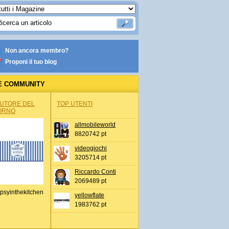
Non ancora membro?
Proponi il tuo blog
E COMMUNITY
AUTORE DEL
TOP UTENTI
ORNO
allmobileworld
8820742 pt
videogiochi
3205714 pt
Riccardo Conti
2069489 pt
psyinthekitchen
yellowflate
1983762 pt