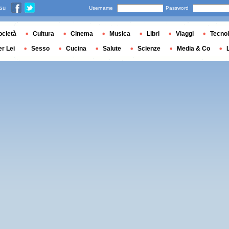
 su
Username
Password
ocietà
Cultura
Cinema
Musica
Libri
Viaggi
Tecnol
er Lei
Sesso
Cucina
Salute
Scienze
Media & Co