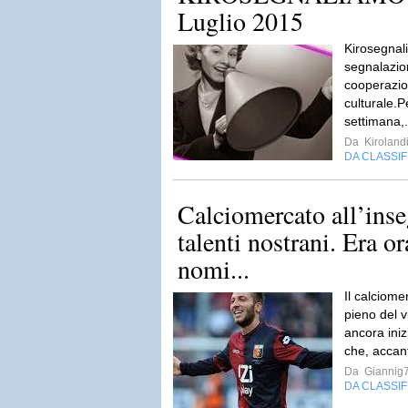
Luglio 2015
Kirosegnal
segnalazion
cooperazio
culturale.P
settimana,.
Da
Kiroland
DA CLASSI
Calciomercato all’inse
talenti nostrani. Era o
nomi...
Il calciome
pieno del v
ancora iniz
che, accan
Da
Giannig
DA CLASSI