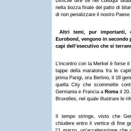
Difficile dire se nei colloqui bilat
nella bozza finale del patto di bil
di non penalizzare il nostro Paese 
Altri temi, pur importanti, 
Eurobond, vengono in secondo pi
capi dell’esecutivo che si terran
L’incontro con la Merkel è forse il
tappe della maratona fra le capit
prima Parigi, ora Berlino, il 18 ge
quella City che scommette contro
Germania e Francia a
Roma
il 20.
Bruxelles, nel quale illustrare le r
Il tempo stringe, visto che Ge
chiudere entro il vertice di fine g
l’1 marzo, un’accelerazione che v