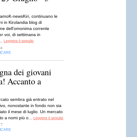
iamoK-newsKiri, continuano le
i in Kirolandia blog di
ne dell'omonima corrente
er voi, di settimana in
..
Leggere il seguito
ia
FICARE
gna dei giovani
ra! Accanto a
rcato sembra già entrato nel
ivo, nonostante in fondo non sia
iato il mese di luglio. Un mercato
to a nomi più o...
Leggere il seguito
77
FICARE