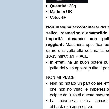
Quantità: 20g
Made in UK
Voto: 6+
Non bisogna accontentarsi delle 
salice, rosmarino e amamelide 
impurità donando una pel
raggiante.
Maschera specifica per
usare una volta alla settimana, su
10-15 minuti.
MI PIACE
In effetti ha un buon potere pu
pelle del viso appare pulita, i pori 
NON MI PIACE
Non ho notato un particolare eff
che non ho visto le imperfezion
colpite dall'uso di questa masch
La maschera secca abbasta
abbastanza aggressiva.