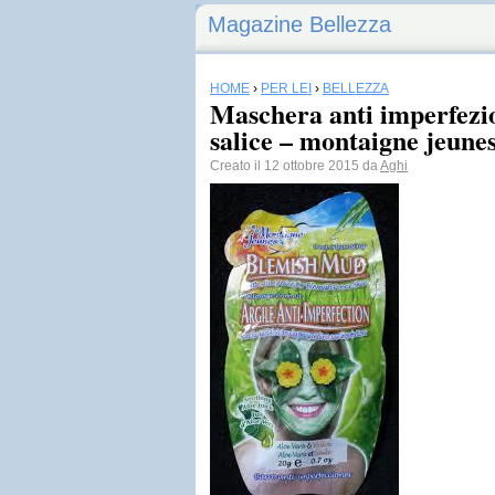
Magazine Bellezza
HOME
›
PER LEI
›
BELLEZZA
Maschera anti imperfezion
salice – montaigne jeune
Creato il 12 ottobre 2015 da
Aghi