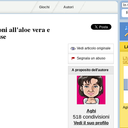
Giochi
Autori
i all'aloe vera e
sse
L
Vedi articolo originale
L'
Segnala un abuso
GI
A proposito dell'autore
Agi
Aghi
518
condivisioni
Vedi il suo profilo