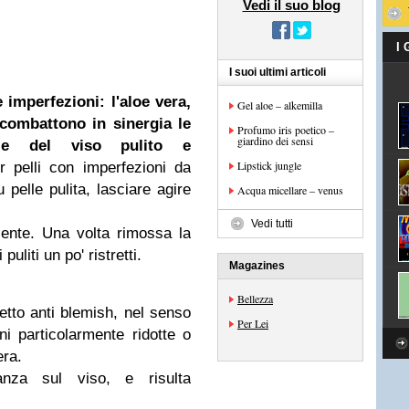
Vedi il suo blog
I
I suoi ultimi articoli
imperfezioni: l'aloe vera,
Gel aloe – alkemilla
combattono in sinergia le
Profumo iris poetico –
giardino dei sensi
le del viso pulito e
Lipstick jungle
 pelli con imperfezioni da
 pelle pulita, lasciare agire
Acqua micellare – venus
Vedi tutti
lente. Una volta rimossa la
puliti un po' ristretti.
Magazines
Bellezza
etto anti blemish, nel senso
Per Lei
i particolarmente ridotte o
era.
nza sul viso, e risulta