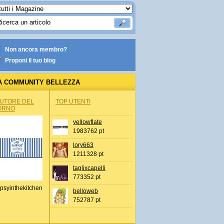
Non ancora membro?
Proponi il tuo blog
A COMMUNITY BELLEZZA
AUTORE DEL
TOP UTENTI
ORNO
yellowflate
1983762 pt
lory663
1211328 pt
taglixcapelli
773352 pt
psyinthekitchen
belloweb
752787 pt