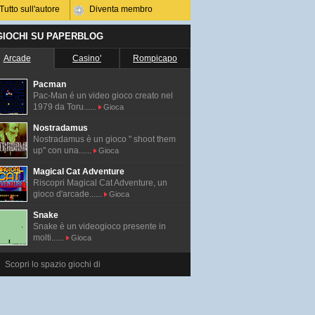
Tutto sull'autore
Diventa membro
 GIOCHI SU PAPERBLOG
Arcade
Casino'
Rompicapo
Pacman
Pac-Man é un video gioco creato nel
1979 da Toru......
Gioca
Nostradamus
Nostradamus è un gioco " shoot them
up" con una......
Gioca
Magical Cat Adventure
Riscopri Magical Cat Adventure, un
gioco d'arcade......
Gioca
Snake
Snake è un videogioco presente in
molti......
Gioca
Scopri lo spazio giochi di