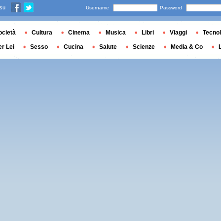
 su
Username
Password
ocietà
Cultura
Cinema
Musica
Libri
Viaggi
Tecnol
er Lei
Sesso
Cucina
Salute
Scienze
Media & Co