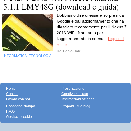
5.1.1 LMY48G (download e guida)
Dobbiamo dire di essere sorpresi da
Google e dall'aggiornamento che ha
rilasciato recentemente per il Nexus 7
2013 WiFi. Non tanto per
l'aggiornamento in se ma...
Leggere il
seguito
Da
Paolo Dolci
INFORMATICA
TECNOLOGIA
,
Home
Presentazione
Contatti
Condizioni d'uso
Lavora con noi
Informazioni azienda
Rassegna stampa
Proponi il tuo blog
F.A.Q.
Gestisci i cookie