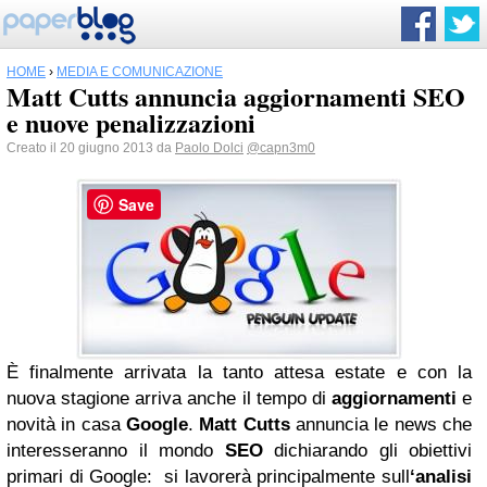
HOME
›
MEDIA E COMUNICAZIONE
Matt Cutts annuncia aggiornamenti SEO
e nuove penalizzazioni
Creato il 20 giugno 2013 da
Paolo Dolci
@capn3m0
Save
È finalmente arrivata la tanto attesa estate e con la
nuova stagione arriva anche il tempo di
aggiornamenti
e
novità in casa
Google
.
Matt Cutts
annuncia le news che
interesseranno il mondo
SEO
dichiarando gli obiettivi
primari di Google: si lavorerà principalmente sull
‘analisi