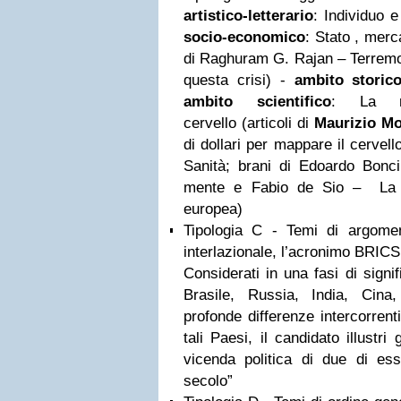
artistico-letterario
: Individuo 
socio-economico
: Stato , mer
di Raghuram G. Rajan – Terremo
questa crisi) -
ambito storico
ambito scientifico
: La ri
cervello (articoli di
Maurizio Mo
di dollari per mappare il cervell
Sanità; brani di Edoardo Boncin
mente e Fabio de Sio – La gr
europea)
Tipologia C - Temi di argomen
interlazionale, l’acronimo BRICS
Considerati in una fasi di signi
Brasile, Russia, India, Cin
profonde differenze intercorrenti
tali Paesi, il candidato illustri 
vicenda politica di due di es
secolo”