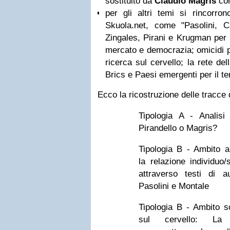
sostituito da
Claudio Magris
co
per gli altri temi si rincorron
Skuola.net, come "Pasolini, C
Zingales, Pirani e Krugman per i
mercato e democrazia; omicidi pol
ricerca sul cervello; la rete del
Brics e Paesi emergenti per il t
Ecco la ricostruzione delle tracce d
Tipologia A - Analisi 
Pirandello o Magris?
Tipologia B - Ambito art
la relazione individuo
attraverso testi di au
Pasolini e Montale
Tipologia B - Ambito sc
sul cervello: La