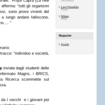
erale:
”Fritjof Capra (La rete
Giornalisti
afferma: “tutti gli organismi
Luigi Pirandello
Poeti
ssi, sono prove viventi del
Milano
e a lungo andare falliscono.
Mete
gono…. ”
Magazine
Società
erario;
 tracce: "individuo e società,
e
inviate dagli studenti delle
Confermato Magris, i BRICS,
la Ricerca scommette sul
ssa.
o da
I vecchi e i giovani
poi