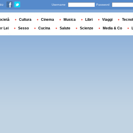
 su
Username
Password
ocietà
Cultura
Cinema
Musica
Libri
Viaggi
Tecnol
er Lei
Sesso
Cucina
Salute
Scienze
Media & Co