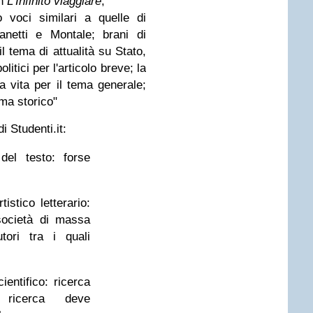
n
L'Infinito viaggiare
;
o voci similari a quelle di
anetti e Montale; brani di
l tema di attualità su Stato,
itici per l'articolo breve; la
la vita per il tema generale;
ema storico"
i Studenti.it:
del testo: forse
istico letterario:
/società di massa
tori tra i quali
ientifico: ricerca
 ricerca deve