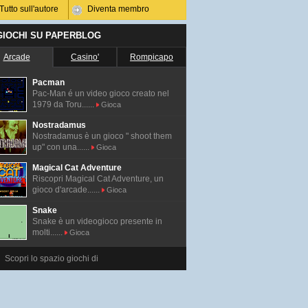
Tutto sull'autore
Diventa membro
 GIOCHI SU PAPERBLOG
Arcade
Casino'
Rompicapo
Pacman
Pac-Man é un video gioco creato nel
1979 da Toru......
Gioca
Nostradamus
Nostradamus è un gioco " shoot them
up" con una......
Gioca
Magical Cat Adventure
Riscopri Magical Cat Adventure, un
gioco d'arcade......
Gioca
Snake
Snake è un videogioco presente in
molti......
Gioca
Scopri lo spazio giochi di