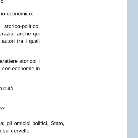
lo
cio-economico:
torico-politico.
razia: anche qui
 autori tra i quali
rattere storico: i
i con economie in
tualità
ze:
; gli omicidi politici, Stato,
 sul cervello;