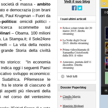
Vedi il suo blog
e società di massa -
ambito
cato e democrazia (con brani
I
ti, Paul Krugman – Fuori da
I suoi ultimi articoli
-politico
: omicidi politici -
cerca scommette sul
Eclissi solare totale del 20
marzo 2015: diretta
linari
– Obama. 100 milioni
streaming
o, La Stampa.it; il Sole24ore
La Notte degli Oscar
2015: diretta streaming
elli – La vita della nostra
Prima videochiamata di
ande Storia della civiltà
Samantha Cristoforetti
dalla ISS: il video
to storico
: “In economia
Announo, puntata dell'11
dicembre. Diretta
 indica oggi i seguenti Paesi
streaming
ficativo sviluppo economico:
Vedi tutti
a, Sudafrica. PRemesse le
 fra le storie di ciascuno di
Dossier Paperblog
gli aspetti più rilevanti della
Claudio Magris
si nel corso del ventesimo
Scrittori
Maurizio Molinari