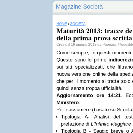
Magazine Società
HOME
›
SOCIETÀ
Maturità 2013: tracce dei
della prima prova scritta
Creato il 19 giugno 2013 da
Paopasc
@questde
Come sempre, in questi momenti, p
Queste sono le prime
indiscrez
sui siti specializzati, che filtra
nuova versione online della spediz
che per il momento si tratta solo
quindi senza troppa ufficialità.
Aggiornamento ore 14:21
. Ec
Ministero
.
Per riassumere (basato su Scuolaz
Tipologia A- Analisi del test
prefazione di
L'Infinito viaggiare
Tipologia B - Saggio breve o Ar