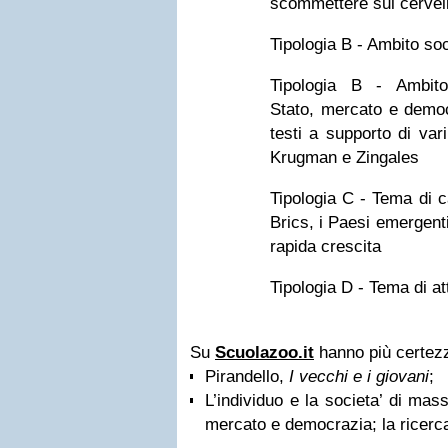
scommettere sul cervel
Tipologia B - Ambito so
Tipologia B - Ambito s
Stato, mercato e democ
testi a supporto di vari
Krugman e Zingales
Tipologia C - Tema di ca
Brics, i Paesi emergent
rapida crescita
Tipologia D - Tema di at
Su
Scuolazoo.it
hanno più certez
Pirandello,
I vecchi e i giovani
;
L’individuo e la societa’ di massa
mercato e democrazia; la ricerca