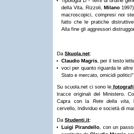
Tipologia D - Temi di ordine gen
della Vita, Rizzoli,
Milano
1997) 
macroscopici, compresi noi ste
fatto che le pratiche distruttiv
Alla fine gli aggressori distrug
Da
Skuola.net
:
Claudio Magris
, per il testo lett
voci per quanto riguarda le altre
Stato e mercato, omicidi politici"
Su scuola.net ci sono le
fotografi
tracce originali del Ministero. 
Capra con la
Rete della vita
, 
cervello, Individuo e società di ma
Da
Studenti.it
:
Luigi Pirandello
, con un pass