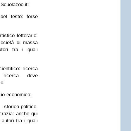
 Scuolazoo.it:
del testo: forse
istico letterario:
/società di massa
tori tra i quali
ientifico: ricerca
 ricerca deve
lo
cio-economico:
torico-politico.
razia: anche qui
 autori tra i quali