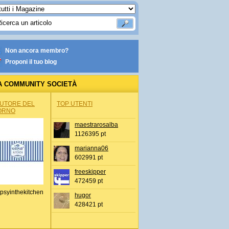
Non ancora membro?
Proponi il tuo blog
A COMMUNITY SOCIETÀ
AUTORE DEL
TOP UTENTI
ORNO
maestrarosalba
1126395 pt
marianna06
602991 pt
freeskipper
472459 pt
psyinthekitchen
hugor
428421 pt