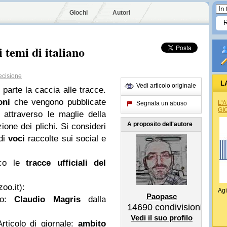
Giochi
Autori
 temi di italiano
cisione
L
Vedi articolo originale
arte la caccia alle tracce.
ioni
che vengono pubblicate
L'
Segnala un abuso
GI
no attraverso le maglie della
A proposito dell'autore
ione dei plichi. Si consideri
 di
voci
raccolte sui social e
co le
tracce ufficiali del
oo.it):
Agi
Paopasc
o
:
Claudio Magris
dalla
14690
condivisioni
Vedi il suo profilo
ticolo di giornale
:
ambito