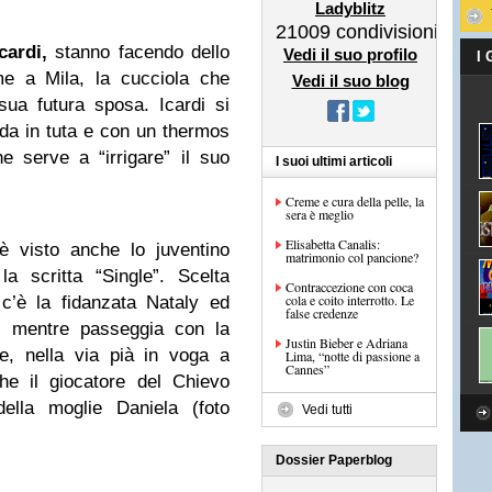
Ladyblitz
21009
condivisioni
cardi,
stanno facendo dello
Vedi il suo profilo
I
me a Mila, la cucciola che
Vedi il suo blog
ua futura sposa. Icardi si
oda in tuta e con un thermos
 serve a “irrigare” il suo
I suoi ultimi articoli
Creme e cura della pelle, la
sera è meglio
Elisabetta Canalis:
 visto anche lo juventino
matrimonio col pancione?
 scritta “Single”. Scelta
Contraccezione con coca
cola e coito interrotto. Le
 c’è la fidanzata Nataly ed
false credenze
o mentre passeggia con la
Justin Bieber e Adriana
ne, nella via pià in voga a
Lima, “notte di passione a
Cannes”
he il giocatore del Chievo
lla moglie Daniela (foto
Vedi tutti
Dossier Paperblog