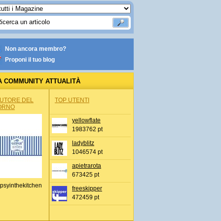
Non ancora membro?
Proponi il tuo blog
A COMMUNITY ATTUALITÀ
AUTORE DEL
TOP UTENTI
ORNO
yellowflate
1983762 pt
ladyblitz
1046574 pt
apietrarota
673425 pt
psyinthekitchen
freeskipper
472459 pt