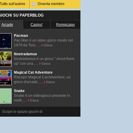
Tutto sull'autore
Diventa membro
 GIOCHI SU PAPERBLOG
Arcade
Casino'
Rompicapo
Pacman
Pac-Man é un video gioco creato nel
1979 da Toru......
Gioca
Nostradamus
Nostradamus è un gioco " shoot them
up" con una......
Gioca
Magical Cat Adventure
Riscopri Magical Cat Adventure, un
gioco d'arcade......
Gioca
Snake
Snake è un videogioco presente in
molti......
Gioca
Scopri lo spazio giochi di