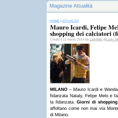
Magazine Attualità
HOME
›
ATTUALITÀ
Mauro Icardi, Felipe Melo
shopping dei calciatori (f
Creato il 11 marzo 2014 da
Ladyblitz
@Lady_bli
MILANO
– Mauro Icardi e Wand
fidanzata Nataly, Felipe Melo e f
la fidanzata.
Giorni di shopping
affollano come non mai via Monte
di Milano.