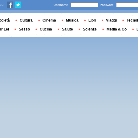
 su
Username
Password
ocietà
Cultura
Cinema
Musica
Libri
Viaggi
Tecnol
er Lei
Sesso
Cucina
Salute
Scienze
Media & Co