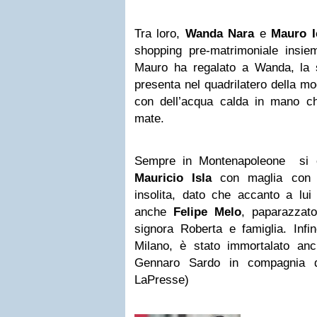
Tra loro,
Wanda Nara
e
Mauro I
shopping pre-matrimoniale insie
Mauro ha regalato a Wanda, la s
presenta nel quadrilatero della m
con dell’acqua calda in mano che
mate.
Sempre in Montenapoleone si è
Mauricio Isla
con maglia con la
insolita, dato che accanto a lui
anche
Felipe Melo
, paparazzat
signora Roberta e famiglia. Infi
Milano, è stato immortalato anc
Gennaro Sardo in compagnia de
LaPresse)