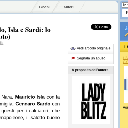
Giochi
Autori
, Isla e Sardi: lo
oto)
tz
L
Vedi articolo originale
L'
Segnala un abuso
GI
A proposito dell'autore
a Nara,
Mauricio Isla
con la
amiglia,
Gennaro Sardo
con
Agi
questi per i calciatori, che
napoleone, il salotto buono