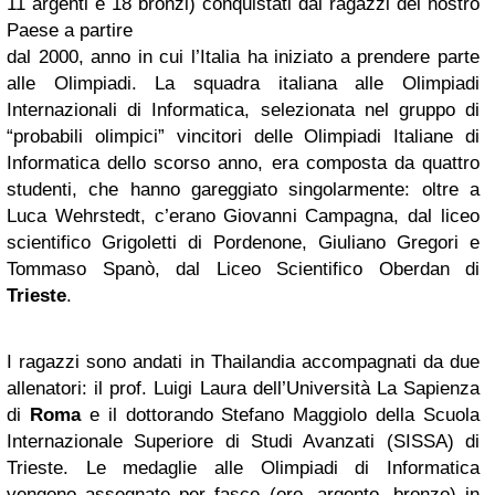
11 argenti e 18 bronzi) conquistati dai ragazzi del nostro
Paese a partire
dal 2000, anno in cui l’Italia ha iniziato a prendere parte
alle Olimpiadi. La squadra italiana alle Olimpiadi
Internazionali di Informatica, selezionata nel gruppo di
“probabili olimpici” vincitori delle Olimpiadi Italiane di
Informatica dello scorso anno, era composta da quattro
studenti, che hanno gareggiato singolarmente: oltre a
Luca Wehrstedt, c’erano Giovanni Campagna, dal liceo
scientifico Grigoletti di Pordenone, Giuliano Gregori e
Tommaso Spanò, dal Liceo Scientifico Oberdan di
Trieste
.
I ragazzi sono andati in Thailandia accompagnati da due
allenatori: il prof. Luigi Laura dell’Università La Sapienza
di
Roma
e il dottorando Stefano Maggiolo della Scuola
Internazionale Superiore di Studi Avanzati (SISSA) di
Trieste. Le medaglie alle Olimpiadi di Informatica
vengono assegnate per fasce (oro, argento, bronzo) in