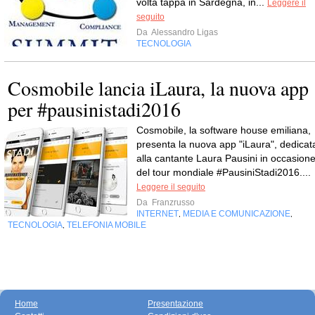
volta tappa in Sardegna, in...
Leggere il
seguito
Da
Alessandro Ligas
TECNOLOGIA
Cosmobile lancia iLaura, la nuova app
per #pausinistadi2016
Cosmobile, la software house emiliana,
presenta la nuova app "iLaura", dedicat
alla cantante Laura Pausini in occasion
del tour mondiale #PausiniStadi2016....
Leggere il seguito
Da
Franzrusso
INTERNET
MEDIA E COMUNICAZIONE
,
,
TECNOLOGIA
TELEFONIA MOBILE
,
Home
Presentazione