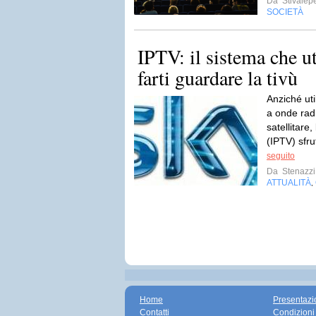
Da
Stivalep
SOCIETÀ
IPTV: il sistema che ut
farti guardare la tivù
Anziché ut
a onde radi
satellitare,
(IPTV) sfru
seguito
Da
Stenazzi
ATTUALITÀ
,
Home
Presentazi
Contatti
Condizioni