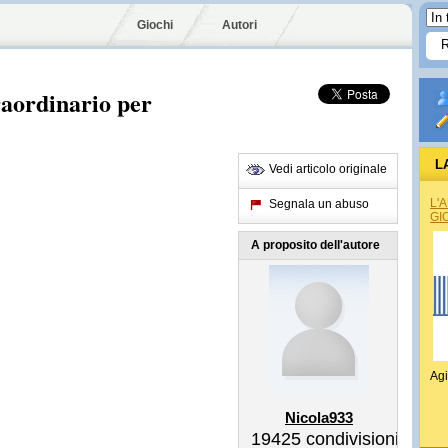
Giochi
Autori
raordinario per
L
Vedi articolo originale
L'
Segnala un abuso
GI
A proposito dell'autore
Agi
Nicola933
19425
condivisioni