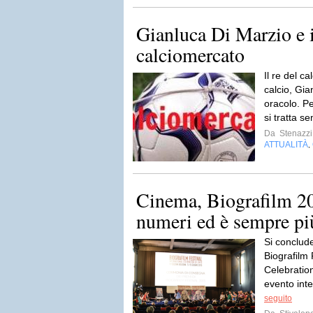
Gianluca Di Marzio e i
calciomercato
Il re del c
calcio, Gia
oracolo. Pe
si tratta s
Da
Stenazzi
ATTUALITÀ
,
Cinema, Biografilm 20
numeri ed è sempre pi
Si conclud
Biografilm 
Celebration
evento int
seguito