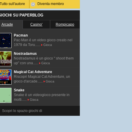
Tutto sull'autore
Diventa membro
 GIOCHI SU PAPERBLOG
Arcade
Casino'
Rompicapo
Pacman
Pac-Man é un video gioco creato nel
1979 da Toru......
Gioca
Nostradamus
Nostradamus è un gioco " shoot them
up" con una......
Gioca
Magical Cat Adventure
Riscopri Magical Cat Adventure, un
gioco d'arcade......
Gioca
Snake
Snake è un videogioco presente in
molti......
Gioca
Scopri lo spazio giochi di