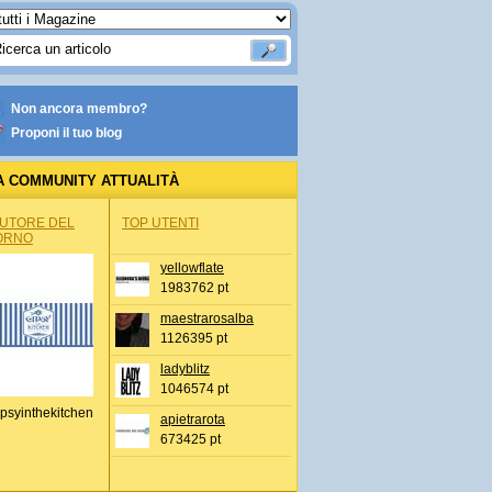
Non ancora membro?
Proponi il tuo blog
A COMMUNITY ATTUALITÀ
AUTORE DEL
TOP UTENTI
ORNO
yellowflate
1983762 pt
maestrarosalba
1126395 pt
ladyblitz
1046574 pt
psyinthekitchen
apietrarota
673425 pt