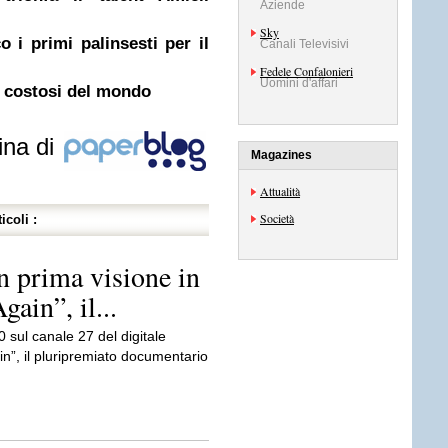
Aziende
Sky
 i primi palinsesti per il
Canali Televisivi
Fedele Confalonieri
Uomini d'affari
iù costosi del mondo
ina di
Magazines
Attualità
Società
icoli :
n prima visione in
gain”, il...
 sul canale 27 del digitale
n”, il pluripremiato documentario