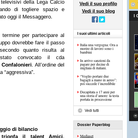
i televisivi della Lega Calcio
Vedi il suo profilo
ando di togliere spazio e
Vedi il suo blog
I
lato oggi il Messaggero.
I suoi ultimi articoli
 termine per partecipare al
ruppo dovrebbe fare il passo
Italia una vergogna: Ora a
morire di lavoro sono i
 secondo quanto risulta al
bambini
stato convocato il cda
In arrivo sanzioni da
pagare per decine di
 Confalonieri
. All’ordine del
migliaia di italiani.
ta “aggressiva”.
“Voglio portare due
bagagli a mano in aereo”:
poi succede l’incredibile
Decapitata a 17 anni per
una storia d’amore: la testa
portata in processione
Vedi tutti
Dossier Paperblog
ggio di bilancio
Mediaset
rionfa il talent Amici.