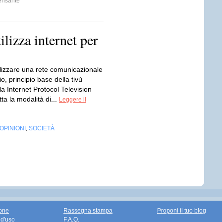
ensante
ilizza internet per
ilizzare una rete comunicazionale
o, principio base della tivù
 la Internet Protocol Television
tta la modalità di...
Leggere il
OPINIONI
SOCIETÀ
,
one
Rassegna stampa
Proponi il tuo blog
 d'uso
F.A.Q.