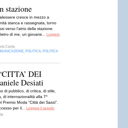
n stazione
alessere cresce in mezzo a
nità stanca e rassegnata, torno
ssi verso l’atrio della stazione.
ietro di me, un giovane...
Leggere
rla Canta
OMUNICAZIONE
POLITICA
POLITICA
,
,
CITTA’ DEI
niele Desiati
di pubblico, di critica, di stile,
, di internazionalità alla 7^
l Premio Moda "Città dei Sassi".
cesso per il...
Leggere il seguito
te