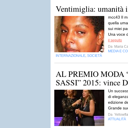
Ventimiglia: umanità i
mcc43 Il m
quella uma
sui miei pa
Una voce d
il seguito
Da
Maria Ca
MEDIA E C
INTERNAZIONALE
SOCIETÀ
,
AL PREMIO MODA “
SASSI” 2015: vince Da
Un successo 
di eleganza
edizione de
Grande suc
Da
Yellowfla
ATTUALITÀ