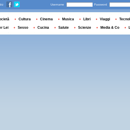
 su
Username
Password
ocietà
Cultura
Cinema
Musica
Libri
Viaggi
Tecnol
er Lei
Sesso
Cucina
Salute
Scienze
Media & Co