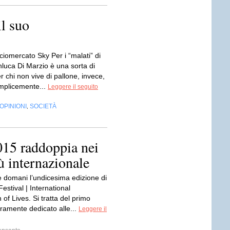
l suo
alciomercato Sky Per i “malati” di
nluca Di Marzio è una sorta di
r chi non vive di pallone, invece,
emplicemente...
Leggere il seguito
OPINIONI
SOCIETÀ
,
15 raddoppia nei
ù internazionale
e domani l’undicesima edizione di
Festival | International
 of Lives. Si tratta del primo
eramente dedicato alle...
Leggere il