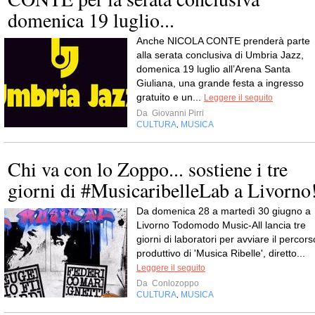
domenica 19 luglio...
Anche NICOLA CONTE prenderà parte
alla serata conclusiva di Umbria Jazz,
domenica 19 luglio all’Arena Santa
Giuliana, una grande festa a ingresso
gratuito e un...
Leggere il seguito
Da
Giovanni Pirri
CULTURA
MUSICA
,
Chi va con lo Zoppo... sostiene i tre
giorni di #MusicaribelleLab a Livorno
Da domenica 28 a martedì 30 giugno a
Livorno Todomodo Music-All lancia tre
giorni di laboratori per avviare il percors
produttivo di 'Musica Ribelle', diretto...
Leggere il seguito
Da
Conlozoppo
CULTURA
MUSICA
,