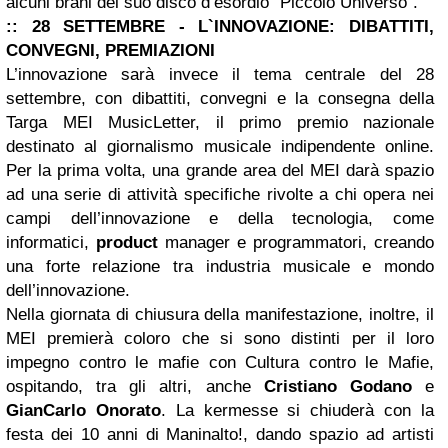
alcuni brani del suo disco d’esordio “Piccolo Universo”.
:: 28 SETTEMBRE - L`INNOVAZIONE: DIBATTITI,
CONVEGNI, PREMIAZIONI
L’innovazione sarà invece il tema centrale del 28
settembre, con dibattiti, convegni e la consegna della
Targa MEI MusicLetter, il primo premio nazionale
destinato al giornalismo musicale indipendente online.
Per la prima volta, una grande area del MEI darà spazio
ad una serie di attività specifiche rivolte a chi opera nei
campi dell’innovazione e della tecnologia, come
informatici,
product
manager e programmatori, creando
una forte relazione tra industria musicale e mondo
dell’innovazione.
Nella giornata di chiusura della manifestazione, inoltre, il
MEI premierà coloro che si sono distinti per il loro
impegno contro le mafie con Cultura contro le Mafie,
ospitando, tra gli altri, anche
Cristiano Godano
e
GianCarlo Onorato
. La kermesse si chiuderà con la
festa dei 10 anni di Maninalto!, dando spazio ad artisti