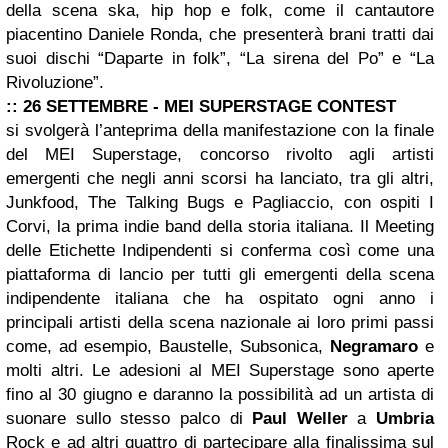
della scena ska, hip hop e folk, come il cantautore
piacentino Daniele Ronda, che presenterà brani tratti dai
suoi dischi “Daparte in folk”, “La sirena del Po” e “La
Rivoluzione”.
:: 26 SETTEMBRE - MEI SUPERSTAGE CONTEST
si svolgerà l’anteprima della manifestazione con la finale
del MEI Superstage, concorso rivolto agli artisti
emergenti che negli anni scorsi ha lanciato, tra gli altri,
Junkfood, The Talking Bugs e Pagliaccio, con ospiti I
Corvi, la prima indie band della storia italiana. Il Meeting
delle Etichette Indipendenti si conferma così come una
piattaforma di lancio per tutti gli emergenti della scena
indipendente italiana che ha ospitato ogni anno i
principali artisti della scena nazionale ai loro primi passi
come, ad esempio, Baustelle, Subsonica,
Negramaro
e
molti altri. Le adesioni al MEI Superstage sono aperte
fino al 30 giugno e daranno la possibilità ad un artista di
suonare sullo stesso palco di
Paul Weller
a
Umbria
Rock e ad altri quattro di partecipare alla finalissima sul