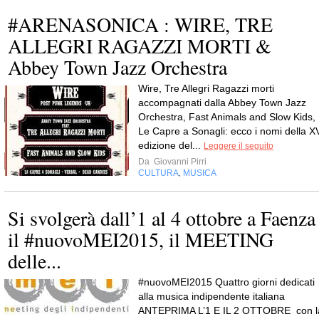
#ARENASONICA : WIRE, TRE
ALLEGRI RAGAZZI MORTI &
Abbey Town Jazz Orchestra
Wire, Tre Allegri Ragazzi morti
accompagnati dalla Abbey Town Jazz
Orchestra, Fast Animals and Slow Kids,
Le Capre a Sonagli: ecco i nomi della X
edizione del...
Leggere il seguito
Da
Giovanni Pirri
CULTURA
MUSICA
,
Si svolgerà dall’1 al 4 ottobre a Faenza
il #nuovoMEI2015, il MEETING
delle...
#nuovoMEI2015 Quattro giorni dedicati
alla musica indipendente italiana
ANTEPRIMA L’1 E IL 2 OTTOBRE con l