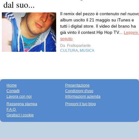
dal suo...
Il remix del pezzo è contenuto nel nuov
album uscito il 21 maggio su iTunes e
tutti i digital store. Il video del brano ha
già vinto il contest Hip Hop TV...
Leggere 
seguito
Da
Fraltoparlante
CULTURA
MUSICA
,
Home
Presentazione
Contatti
Condizioni d'uso
Lavora con noi
Informazioni azienda
Rassegna stampa
Proponi il tuo blog
F.A.Q.
Gestisci i cookie