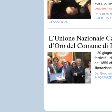
Fusaro, ne
Leggere il s
Da
Criticai
CULTURA
,
CLASSIFICARE
L’Unione Nazionale Ca
d’Oro del Comune di 
Il 20 giug
festività : 
del 1859 c
liberazione
Da
Goodmor
INFORMAZI