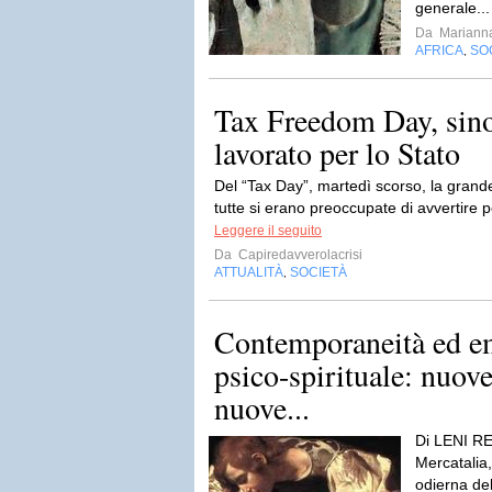
generale..
Da
Mariann
AFRICA
SO
,
Tax Freedom Day, sin
lavorato per lo Stato
Del “Tax Day”, martedì scorso, la grande
tutte si erano preoccupate di avvertire pe
Leggere il seguito
Da
Capiredavverolacrisi
ATTUALITÀ
SOCIETÀ
,
Contemporaneità ed e
psico-spirituale: nuove
nuove...
Di LENI R
Mercatalia,
odierna del