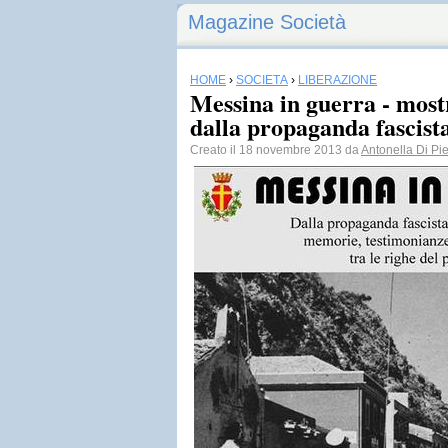
Magazine Società
HOME
›
SOCIETÀ
›
LIBERAZIONE
Messina in guerra - mos
dalla propaganda fascista
Creato il 18 novembre 2013 da
Antonella Di Pie