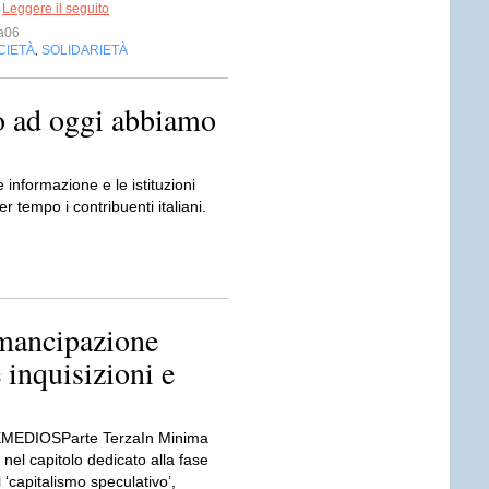
.
Leggere il seguito
a06
CIETÀ
SOLIDARIETÀ
,
o ad oggi abbiamo
 informazione e le istituzioni
r tempo i contribuenti italiani.
mancipazione
 inquisizioni e
EMEDIOSParte TerzaIn Minima
 nel capitolo dedicato alla fase
 ‘capitalismo speculativo’,