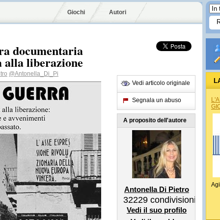
Giochi
Autori
tra documentaria
 alla liberazione
tro
@Antonella_Di_Pi
L
Vedi articolo originale
L'
Segnala un abuso
GI
A proposito dell'autore
Agi
Antonella Di Pietro
32229
condivisioni
Vedi il suo profilo