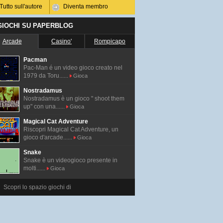
Tutto sull'autore
Diventa membro
 GIOCHI SU PAPERBLOG
Arcade
Casino'
Rompicapo
Pacman
Pac-Man é un video gioco creato nel
1979 da Toru......
Gioca
Nostradamus
Nostradamus è un gioco " shoot them
up" con una......
Gioca
Magical Cat Adventure
Riscopri Magical Cat Adventure, un
gioco d'arcade......
Gioca
Snake
Snake è un videogioco presente in
molti......
Gioca
Scopri lo spazio giochi di