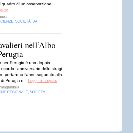
l quadro di un’osservazione...
eguito
mpura
SCIENZE
SOCIETÀ
DA
,
,
valieri nell’Albo
Perugia
no per Perugia è una doppia
si ricorda l’anniversario delle stragi
he portarono l’anno seguente alla
 di Perugia e...
Leggere il seguito
ningumbria
ONE REGIONALE
SOCIETÀ
,