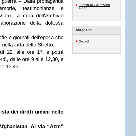
 guerra – Dalla propaganda
Tommaso Cannizzaro
morie, testimonianze e
Poeti
sato”, a cura dell'Archivio
aborazione della dott.ssa
Magazine
ie e giornali dell'epoca che
Società
nella città dello Stretto.
ì 22, alle ore 17, e potrà
rdì, dalle ore 9 alle 12,30, e
lle 16,45.
ista dei diritti umani nello
 Afghanistan. Al via “Azm”