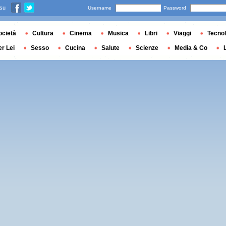
 su
Username
Password
ocietà
Cultura
Cinema
Musica
Libri
Viaggi
Tecnol
er Lei
Sesso
Cucina
Salute
Scienze
Media & Co