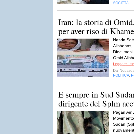
SOCIETÀ
Iran: la storia di Omid
per aver riso di Khame
Nasrin So
Alishenas, 
Dieci mesi 
Omid Alish
Leggere il s
Da
Nopasda
POLITICA
P
,
E sempre in Sud Sudan 
dirigente del Splm acc
Pagan Amum
Movimento 
Sudan (Spl
nuovamente