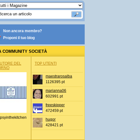
Non ancora membro?
Proponi il tuo blog
A COMMUNITY SOCIETÀ
AUTORE DEL
TOP UTENTI
ORNO
maestrarosalba
1126395 pt
marianna06
602991 pt
freeskipper
472459 pt
psyinthekitchen
hugor
428421 pt