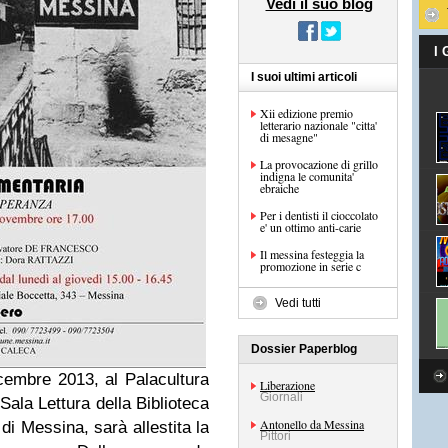
Vedi il suo blog
I
I suoi ultimi articoli
Xii edizione premio
letterario nazionale "citta'
di mesagne"
La provocazione di grillo
indigna le comunita'
ebraiche
Per i dentisti il cioccolato
e' un ottimo anti-carie
Il messina festeggia la
promozione in serie c
Vedi tutti
Dossier Paperblog
embre 2013, al Palacultura
Liberazione
Giornali
Sala Lettura della Biblioteca
Antonello da Messina
 Messina, sarà allestita la
Pittori